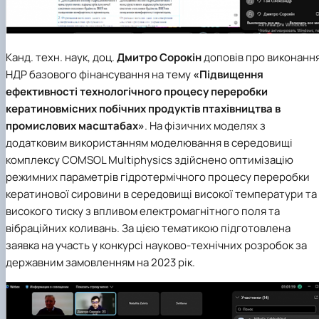
Канд. техн. наук, доц.
Дмитро Сорокін
доповів про виконанн
НДР базового фінансування на тему
«Підвищення
ефективності технологічного процесу переробки
кератиновмісних побічних продуктів птахівництва в
промислових масштабах»
. На фізичних моделях з
додатковим використанням моделювання в середовищі
комплексу COMSOL Multiphysics здійснено оптимізацію
режимних параметрів гідротермічного процесу переробки
кератинової сировини в середовищі високої температури та
високого тиску з впливом електромагнітного поля та
вібраційних коливань. За цією тематикою підготовлена
заявка на участь у конкурсі науково-технічних розробок за
державним замовленням на 2023 рік.