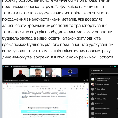
проекту розроблена система «Reflow» з опалювальними
приладами нової конструкції з функцією накопичення
теплоти на основі акумулюючих матеріалів органічного
походження з наночастинками металів, яка дозволяє
здійснювати «розумний» розподіл та транспортування
теплоносія по внутрішньобудинковим системам опалення
будівель закладів вищої освіти, а також житлових та
громадських будівель різного призначення з урахуванням
впливу зовнішніх та внутрішніх кліматичних параметрів у
динамічному та, зокрема, в імпульсному режимах її роботи.