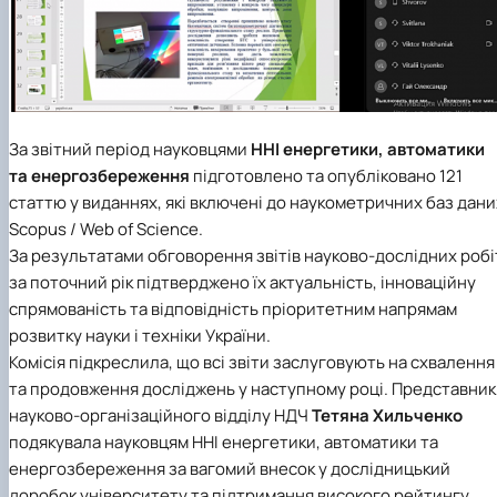
За звітний період науковцями
ННІ енергетики, автоматики
та енергозбереження
підготовлено та опубліковано 121
статтю у виданнях, які включені до наукометричних баз дани
Scopus / Web of Science.
За результатами обговорення звітів науково-дослідних робі
за поточний рік підтверджено їх актуальність, інноваційну
спрямованість та відповідність пріоритетним напрямам
розвитку науки і техніки України.
Комісія підкреслила, що всі звіти заслуговують на схвалення
та продовження досліджень у наступному році. Представник
науково-організаційного відділу НДЧ
Тетяна Хильченко
подякувала науковцям ННІ енергетики, автоматики та
енергозбереження за вагомий внесок у дослідницький
доробок університету та підтримання високого рейтингу