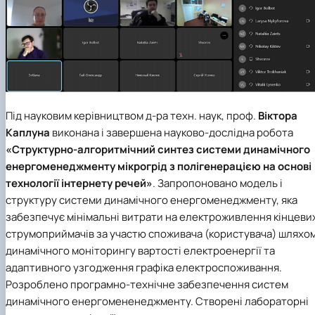
Під науковим керівництвом д-ра техн. наук, проф.
Віктора
Каплуна
виконана і завершена науково-дослідна робота
«Cтруктурно-алгоритмічний синтез системи динамічного
енергоменеджменту мікрогрід з полігенерацією на основі
технології інтернету речей»
. Запропоновано модель і
структуру системи динамічного енергоменеджменту, яка
забезпечує мінімальні витрати на електроживлення кінцеви
струмоприймачів за участю споживача (користувача) шляхо
динамічного моніторингу вартості електроенергії та
адаптивного узгодження графіка електроспоживання.
Розроблено програмно-технічне забезпечення систем
динамічного енергомененеджменту. Створені лабораторні