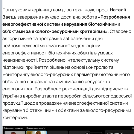
Під науковим керівництвом д-ра техн. наук, проф.
Наталії
Заєць
завершена науково-дослідна робота
«Розроблення
енергоефективної системи керування біотехнічними
об’єктами за еколого-ресурсними критеріями»
. Створено
алгоритмічне та програмне забезпечення для
нейромережевої математичної моделі оцінки
енергоефективності біотехнічних обєктів в умовах
невизначеності. Розроблено інтелектуальну систему
підтримки прийняття рішень на основі контролю та
моніторингу еколого-ресурсних параметрів біотехнічного
об’єкта, що направлена та мінімізацію ресурсо- та
енерговитрат. Розроблено рекомендації для підприємств
України з виробництва та переробки сільськогосподарської
продукції щодо впровадження енергоефективної системи
керування біотехнічними об’єктами за еколого-ресурсними
критеріями.