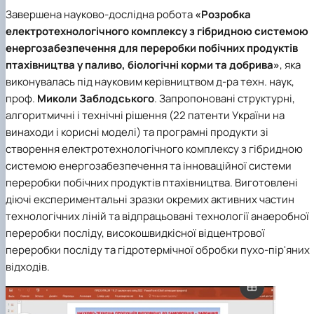
Завершена науково-дослідна робота
«Розробка
електротехнологічного комплексу з гібридною системою
енергозабезпечення для переробки побічних продуктів
птахівництва у паливо, біологічні корми та добрива»
, яка
виконувалась під науковим керівництвом д-ра техн. наук,
проф.
Миколи Заблодського
. Запропоновані структурні,
алгоритмичні і технічні рішення (22 патенти України на
винаходи і корисні моделі) та програмні продукти зі
створення електротехнологічного комплексу з гібридною
системою енергозабезпечення та інноваційної системи
переробки побічних продуктів птахівництва. Виготовлені
діючі експериментальні зразки окремих активних частин
технологічних ліній та відпрацьовані технології анаеробної
переробки посліду, високошвидкісної відцентрової
переробки посліду та гідротермічної обробки пухо-пір'яних
відходів.