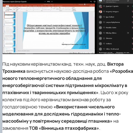
Під науковим керівництвом канд. техн. наук, доц.
Віктора
Троханяка
виконується науково-дослідна робота
«Розробк
нового теплоенергетичного обладнання для
енергозберігаючої системи підтримання мікроклімату в
птахівничих і тваринницьких приміщеннях»
. Цього ж року
колектив під його керівництвом виконав роботу за
госпдоговірною темою
«Використання чисельного
моделювання для досліджень гідродинаміки і тепло-
масообміну у повітряному середовищі пташника»
на
замовлення
ТОВ «Вінницька птахофабрика»
.