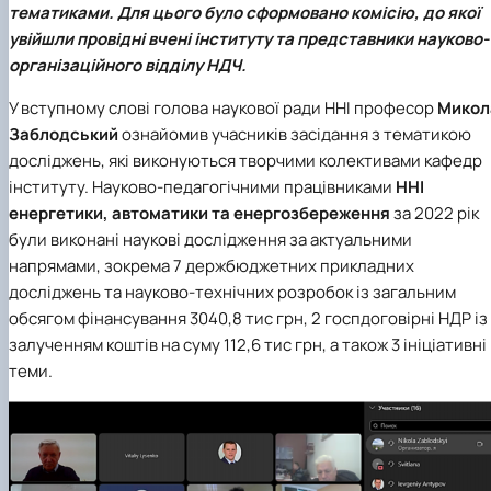
тематиками. Для цього було сформовано комісію, до якої
(MOOCs)
SEB-2025
Learning
Farm named after O.V. Muzychenko
Science
Architecture and Design
Faculty of Design and Engineering
International Students Office
University Research Services Catalogue
увійшли провідні вчені інституту та представники науково-
Faculty of Economics
Educational and Research Farm «Vorzel»
Research Institute of Forestry and Ornamenta
Berezhany Agrotechnical Institute
Horticulture
Faculty of Food Science, Nutrition and Qualit
Berezhany Professional College
організаційного відділу НДЧ.
Management
Research Institute of Technology and Quality
Bobrovytsia Professional College named after 
У вступному слові голова наукової ради ННІ професор
Микол
Animal Products
Mainova
Faculty of Humanities and Pedagogy
Faculty of Information Technologies
Research and Design Institute of
Boyarka College of Ecology and Natural
Заблодський
ознайомив учасників засідання з тематикою
Standardisation and Technologies of Eco-Safe a
Resources
Faculty of Land Management
досліджень, які виконуються творчими колективами кафедр
Organic Products
Faculty of Law
Crimean Agro-Industrial College
інституту. Науково-педагогічними працівниками
ННІ
Faculty of Veterinary Medicine
Ukrainian Laboratory of Quality and Safety of
Crimean Technical College of Land Reclamati
енергетики, автоматики та енергозбереження
за 2022 рік
Agricultural Products
and Agricultural Mechanisation
Mechanical and Technological Faculty
були виконані наукові дослідження за актуальними
Faculty of Plant Protection, Biotechnology an
Ukrainian Research Institute of Agricultural
Irpin Professional College
напрямами, зокрема 7 держбюджетних прикладних
Ecology
Radiology
Mukachevo Professional College
досліджень та науково-технічних розробок із загальним
Nemishaieve Professional College
Nizhyn Agrotechnical Institute
обсягом фінансування 3040,8 тис грн, 2 госпдоговірні НДР із
Nizhyn Professional College
залученням коштів на суму 112,6 тис грн, а також 3 ініціативні
Prybrezhne Agrarian College
теми.
Rivne Professional College
Zalishchyky Professional College named after
Ye. Khraplivyi