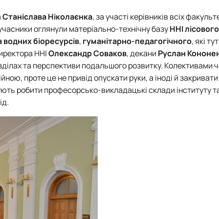
Mechanical and Technological Faculty
Nizhyn Professional College
Faculty of Plant Protection, Biotechnology and Ecology
Prybrezhne Agrarian College
а
Станіслава Ніколаєнка
, за участі керівників всіх факульте
Rivne Professional College
ї учасники оглянули матеріально-технічну базу
ННІ лісового
Zalishchyky Professional College named after Ye. Khraplivyi
 водних біоресурсів
,
гуманітарно-педагогічного
, які тут
директора ННІ
Олександр Соваков
, декани
Руслан Кононе
розділах та перспективи подальшого розвитку. Колективами 
ною, проте це не привід опускати руки, а іноді й закривати 
анують робити професорсько-викладацькі склади інституту т
ід.