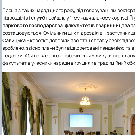
Перша з таких нарад цього року, під головуванням ректор
підрозділів і служб пройшла у 1-му навчальному корпусі. Ї
паркового господарства
,
факультетів тваринництва та
розташовуються. Очільники цих підрозділів – заступник 
Савицька
– коротко доповіли про стан справ у своїх під
зроблено, звісно плани були відкореговані пандемією та вій
недоліки. Аби на власні очі побачити чим живуть і що пл
факультетів учасники наради вирушили в традиційний обх