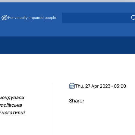
For visually impaired people
 Energy Saving
ark Management
. Muzychenko
es of Eco-Safe and Organic Products
Thu, 27 Apr 2023 - 03:00
s
омендували
echanisation
Share:
осіївська
 негативні