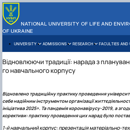
NATIONAL UNIVERSITY OF LIFE AND ENV
OF UKRAINE
UNIVERSITY
ADMISSIONS
RESEARCH
FACULTIES AND
About NUBiP
Academic Programs
Research Excellence
Educational and Research Institutes
Partnerships
Faculties and Units
Leadership & Governance
Cultural Diversity
Research Infrastructure
Faculties
International Projects
University Offices
Відновлюючи традиції: нарада з плануванн
Campus & Facilities
International Student Support
Projects
Educational & Research Farms
Erasmus+ Mobility
Press Service
го навчального корпусу
Distinguished Community
About Ukraine and Kyiv
Publications & Journals
Research Institutes
International Relations Office
Commitments
Student Life
Legal Framework
Regional Colleges and Institutes
International Projects Office
Patent & Licensing
International Students Office
Відновлено традиційну практику проведення університе
Science for Business
себе надійним інструментом організації життєдіяльності
ініціатива 2025». Та пандемія коронавірусу-2019, а зго
корективи: практику проведення цих нарад було поставл
1-й навчальний корпус: презентація матеріально-тех