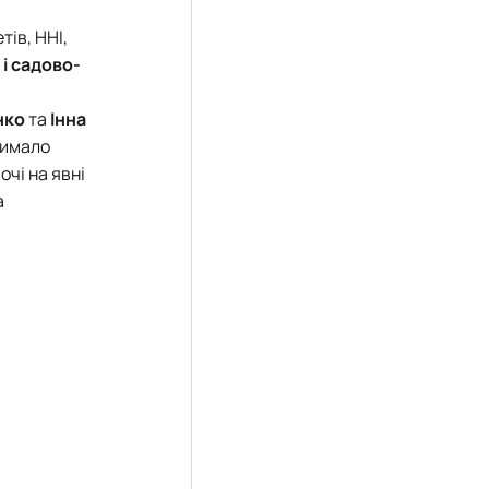
тів, ННІ,
 і садово-
нко
та
Інна
чимало
очі на явні
а