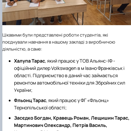
Цікавими були представлені роботи студентів, які
поєднували навчання в нашому закладі з виробничою
діяльністю, а саме:
Халупа Тарас
, який працює у ТОВ Альянс-ІФ -
офіційний дилер Volkswagen в м Івано Франківськ і
області. Підприємство в даний час займається
ремонтом автомобільної техніки для Збройних сил
України;
Фльонц Тарас
, який працює у ФГ «Фльонц»
Тернопільської області;
Засєдко Богдан, Кравець Роман, Лещишин Тарас,
Мартинович Олександр, Петрів Василь,