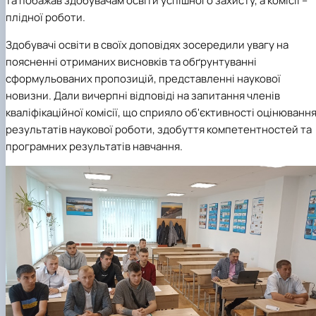
та побажав здобувачам освіти успішного захисту, а комісії –
плідної роботи.
Здобувачі освіти в своїх доповідях зосередили увагу на
поясненні отриманих висновків та обґрунтуванні
сформульованих пропозицій, представленні наукової
новизни. Дали вичерпні відповіді на запитання членів
кваліфікаційної комісії, що сприяло об'єктивності оцінюванн
результатів наукової роботи, здобуття компетентностей та
програмних результатів навчання.