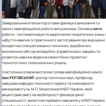
(MOOCs)
SEB-2025
Learning
Farm named after O.V. Muzychenko
Science
Architecture and Design
Faculty of Design and Engineering
International Students Office
University Research Services Catalogue
Faculty of Economics
Educational and Research Farm «Vorzel»
Research Institute of Forestry and Ornamenta
Berezhany Agrotechnical Institute
Horticulture
Faculty of Food Science, Nutrition and Qualit
Berezhany Professional College
Management
Research Institute of Technology and Quality
Bobrovytsia Professional College named after 
Завершальним етапом підготовки фахівця є виконання та
Animal Products
Mainova
Faculty of Humanities and Pedagogy
Faculty of Information Technologies
Research and Design Institute of
Boyarka College of Ecology and Natural
захист кваліфікаційної роботи випускником. Основна
мета
Standardisation and Technologies of Eco-Safe a
Resources
Faculty of Land Management
роботи - систематизація та закріплення теоретичних знань і
Organic Products
Faculty of Law
Crimean Agro-Industrial College
набуття навичок їх практичного застосування при вирішенні
Faculty of Veterinary Medicine
Ukrainian Laboratory of Quality and Safety of
Crimean Technical College of Land Reclamati
конкретних спеціалізованих технічних, виробничих,
Agricultural Products
and Agricultural Mechanisation
Mechanical and Technological Faculty
економічних або організаційно-управлінських завдань та
Faculty of Plant Protection, Biotechnology an
Ukrainian Research Institute of Agricultural
Irpin Professional College
розвиток навичок ведення самостійних проектно-
Ecology
Radiology
Mukachevo Professional College
технологічних та економічних рішень.
Nemishaieve Professional College
Nizhyn Agrotechnical Institute
Із вступним словом виступив голова кваліфікаційної комісії
Nizhyn Professional College
Іван РОГОВСЬКИЙ
, доктор технічних наук, професор,
Prybrezhne Agrarian College
Rivne Professional College
завідувач кафедри технічного сервісу та інженерного
Zalishchyky Professional College named after
менеджменту ім. М.П. Момотенка НУБіП України, який
Ye. Khraplivyi
акцентував увагу на необхідності фахівців даної
спеціальності, висвітлив переваги навчання у НУБІП України