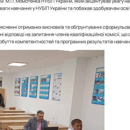
м. М.П. Момотенка НУБіП України, який акцентував увагу на
еваги навчання у НУБІП України та побажав здобувачам осві
поясненні отриманих висновків та обґрунтуванні сформульо
 відповіді на запитання членів кваліфікаційної комісії, що
добуття компетентностей та програмних результатів навчан