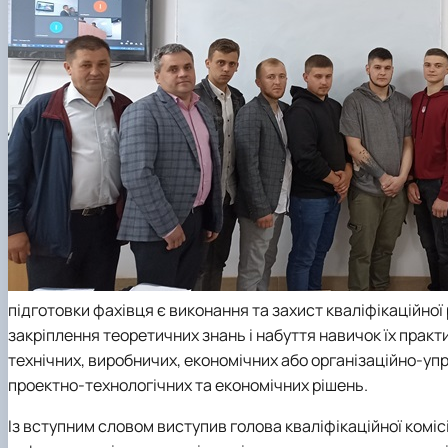
підготовки фахівця є виконання та захист кваліфікаційно
закріплення теоретичних знань і набуття навичок їх прак
технічних, виробничих, економічних або організаційно-уп
проектно-технологічних та економічних рішень.
Із вступним словом виступив голова кваліфікаційної коміс