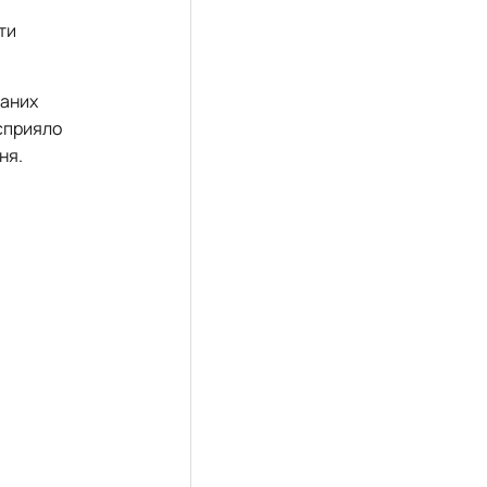
ти
ваних
 сприяло
ня.