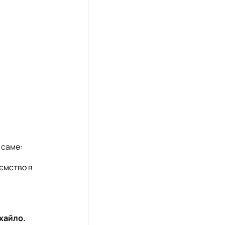
 саме:
иємство в
хайло.