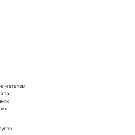
ним етапом
я та
аних
них
ідувач