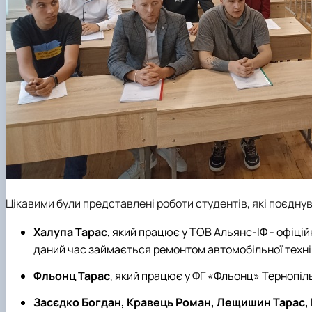
Цікавими були представлені роботи студентів, які поєдну
Халупа Тарас
, який працює у ТОВ Альянс-ІФ - офіцій
даний час займається ремонтом автомобільної техні
Фльонц Тарас
, який працює у ФГ «Фльонц» Тернопіль
Засєдко Богдан, Кравець Роман, Лещишин Тарас,