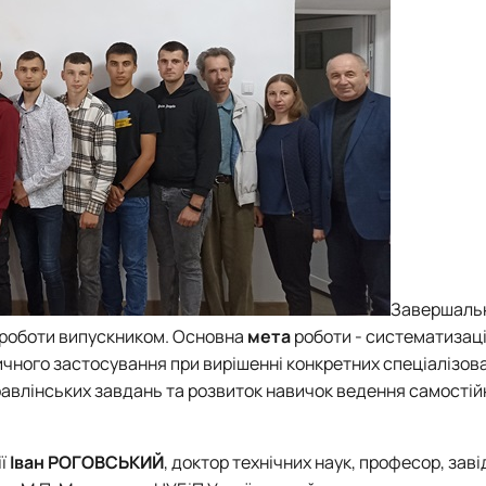
Завершаль
ї роботи випускником. Основна
мета
роботи - систематизаці
тичного застосування при вирішенні конкретних спеціалізов
равлінських завдань та розвиток навичок ведення самостій
ії
Іван РОГОВСЬКИЙ
, доктор технічних наук, професор, зав