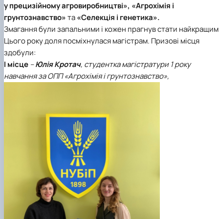
у прецизійному агровиробництві», «Агрохімія і
грунтознавство»
та
«Селекція і генетика».
Змагання були запальними і кожен прагнув стати найкращим
Цього року доля посміхнулася магістрам. Призові місця
здобули:
І місце
–
Юлія Кротач
, студентка магістратури 1 року
навчання за ОПП «Агрохімія і грунтознавство»,