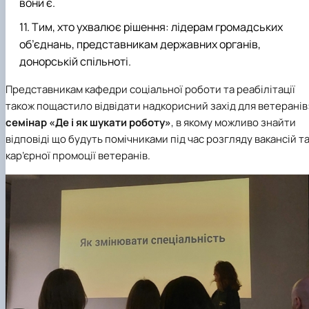
вони є.
Тим, хто ухвалює рішення: лідерам громадських
об’єднань, представникам державних органів,
донорській спільноті.
Представникам кафедри соціальної роботи та реабілітації
також пощастило відвідати надкорисний захід для ветеранів
с
емінар «Де і як шукати роботу»
, в якому можливо знайти
відповіді що будуть помічниками під час розгляду вакансій т
кар’єрної промоції ветеранів.