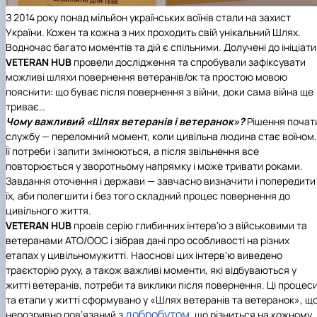
З 2014 року понад мільйон українських воїнів стали на захист
України. Кожен та кожна з них проходить свій унікальний Шлях.
Водночас багато моментів та дій є спільними. Долучені до ініціат
VETERAN HUB
провели дослідження та спробували зафіксувати
можливі шляхи повернення ветеранів/ок та простою мовою
пояснити: що буває після повернення з війни, доки сама війна ще
триває…
Чому важливий «Шлях ветеранів і ветеранок»?
Рішення почат
службу — переломний момент, коли цивільна людина стає воїном.
Її потреби і запити змінюються, а після звільнення все
повторюється у зворотньому напрямку і може тривати роками.
Завдання оточення і держави — завчасно визначити і попередити
їх, аби полегшити і без того складний процес повернення до
цивільного життя.
VETERAN HUB
провів серію глибинних інтервʼю з військовими та
ветеранами АТО/ООС і зібрав дані про особливості на різних
етапах у цивільномужитті. Наоснові цих інтервʼю виведено
траєкторію руху, а також важливі моменти, які відбуваються у
житті ветеранів, потреби та виклики після повернення. Ці процес
та етапи у житті сформувано у «Шлях ветеранів та ветеранок», щ
добробутом
нерозривно пов’язаний з
, що різниться на кожному