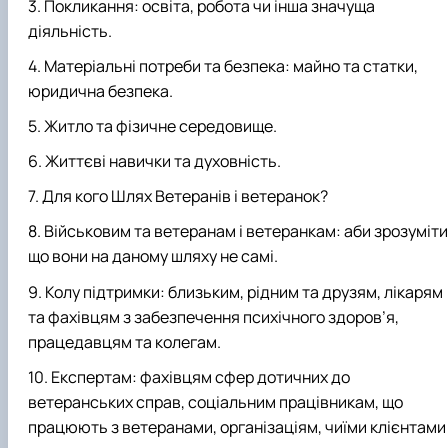
Покликання: освіта, робота чи інша значуща
діяльність.
Матеріальні потреби та безпека: майно та статки,
юридична безпека.
Житло та фізичне середовище.
Життєві навички та духовність.
Для кого Шлях Ветеранів і ветеранок?
Військовим та ветеранам і ветеранкам: аби зрозуміти
що вони на даному шляху не самі.
Колу підтримки: близьким, рідним та друзям, лікарям
та фахівцям з забезпечення психічного здоров’я,
працедавцям та колегам.
Експертам: фахівцям сфер дотичних до
ветеранських справ, соціальним працівникам, що
працюють з ветеранами, організаціям, чиїми клієнтами