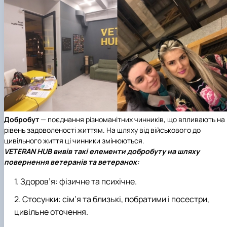
Добробут
— поєднання різноманітних чинників, що впливають на
рівень задоволеності життям. На шляху від військового до
цивільного життя ці чинники змінюються.
VETERAN HUB вивів такі елементи добробуту на шляху
повернення ветеранів та ветеранок:
Здоров’я: фізичне та психічне.
Стосунки: сім’я та близькі, побратими і посестри,
цивільне оточення.