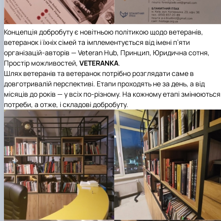
Концепція добробуту є новітньою політикою щодо ветеранів,
ветеранок і їхніх сімей та імплементується від імені п’яти
організацій-авторів — Veteran Hub, Принцип, Юридична сотня,
Простір можливостей,
VETERANKA
.
Шлях ветеранів та ветеранок потрібно розглядати саме в
довготривалій перспективі. Етапи проходять не за день, а від
місяців до років — у всіх по-різному. На кожному етапі змінюються
потреби, а отже, і складові добробуту.