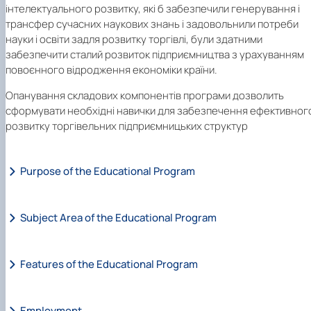
інтелектуального розвитку, які б забезпечили генерування і
трансфер сучасних наукових знань і задовольнили потреби
науки і освіти задля розвитку торгівлі, були здатними
забезпечити сталий розвиток підприємництва з урахуванням
повоєнного відродження економіки країни.
Опанування складових компонентів програми дозволить
сформувати необхідні навички для забезпечення ефективног
розвитку торгівельних підприємницьких структур
Purpose of the Educational Program
Subject Area of the Educational Program
Підготовка фахівців вищої кваліфікації зі спеціальності
D
«Т
оргівля
» європейського та світового рівн
інтелектуального розвитку, які б забезпечили генеруванн
Features of the Educational Program
Об’єкти вивчення та/ або діяльності:
діяльність суб’єкт
і трансфер сучасних наукових знань і задовольнил
господарювання підприємницьких структур в торгівлі 
потреби науки і освіти задля розвитку торгівлі, бул
орієнтацією на інноваційну наукову (дослідницьку) т
здатними забезпечити сталий розвиток підприємництва 
Employment