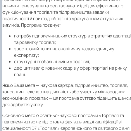
навички генерувати та реалізовувати ідеї для ефективного
функціонування торгівлі та підприємництва завдяки
практичності й прикладній логіці з урахуванням актуальних
викликів. Програма поєднує:
потребу підприємницьких структур в стратегіях адаптаці
та розвитку торгівлі;
зростаючий попит на аналітичну та дослідницьку
експертизу;
структурні глобальні зміни у торгівлі;
дефіцит кваліфікованих кадрів у сфері торгівлі на ринку
праці.
Якщо Ваша мета — наукова кар’єра, підприємництво, торгівля,
консалтинг, експертна діяльність або участь у міжнародних
економічних проєктах — ця програма суттєво підвищить шанси
для здобуття успіху.
Основною метою освітньо-наукової програми «Торгівля та
підприємництво» є підготовка фахівців вищої кваліфікації зі
спеціальності D7 «Т
оргівля
» європейського та світового рівня