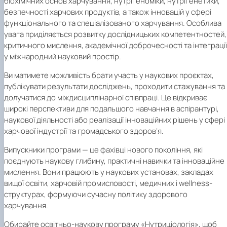
біохімічних основ харчування, нутрігеноміки, нутрігенетики,
безпечності харчових продуктів, а також інновацій у сфері
функціонального та спеціалізованого харчування. Особлива
увага приділяється розвитку дослідницьких компетентностей,
критичного мислення, академічної доброчесності та інтеграції
у міжнародний науковий простір.
Ви матимете можливість брати участь у наукових проєктах,
публікувати результати досліджень, проходити стажування та
долучатися до міждисциплінарної співпраці. Це відкриває
широкі перспективи для подальшого навчання в аспірантурі,
наукової діяльності або реалізації інноваційних рішень у сфері
харчової індустрії та громадського здоров’я.
Випускники програми — це фахівці нового покоління, які
поєднують наукову глибину, практичні навички та інноваційне
мислення. Вони працюють у наукових установах, закладах
вищої освіти, харчовій промисловості, медичних і wellness-
структурах, формуючи сучасну політику здорового
харчування.
Обирайте освітньо-наукову програму «Нутриціологія», щоб