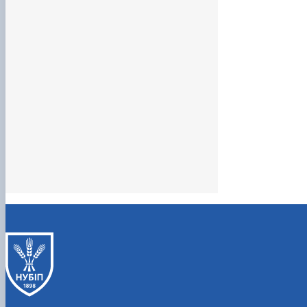
практиці):
комплекс організаційно-технологічних
дослідницько-інноваційних та маркетингових методів
методик і технологій для підвищення ефективност
функціонування і стратегічного розвитку підприємств т
організацій галузі; інформаційні та комп'ютерні технології.
Інструменти та обладнання:
спеціалізоване лабораторн
і технологічне обладнання та прилади, комп’ютерн
техніка та програмне забезпечення.