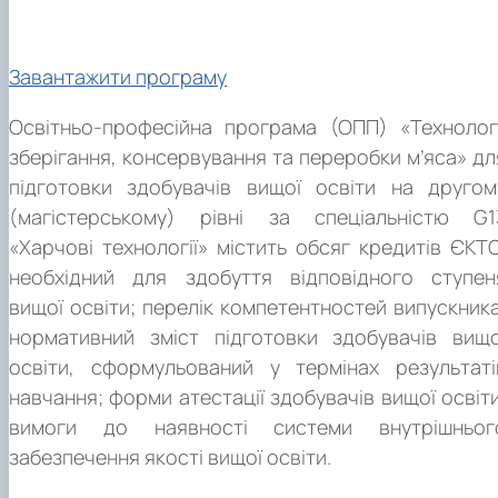
Завантажити програму
Освітньо-професійна програма (ОПП) «Технологі
теоретико-методологічні та прикладні аспекти
зберігання, консервування та переробки м’яса» дл
харчових технологій;
підготовки здобувачів вищої освіти на другом
грунтовні уявлення про структуру, управління та
(магістерському) рівні за спеціальністю G1
оптимізацію технологічних процесів, принципи
«Харчові технології» містить обсяг кредитів ЄКТС
теоретико-методологічні та прикладні аспекти
проектування та функціонування підприємств
необхідний для здобуття відповідного ступен
харчових технологій;
харчової промисловості і закладів ресторанного
вищої освіти; перелік компетентностей випускника
грунтовні уявлення про структуру, управління та
господарства;
нормативний зміст підготовки здобувачів вищо
оптимізацію технологічних процесів, принципи
методологія організації та контролювання
освіти, сформульований у термінах результаті
проектування та функціонування підприємств
відповідного рівня якості та безпечності харчових
навчання; форми атестації здобувачів вищої освіти
харчової промисловості і закладів ресторанного
продуктів, екологобезпечності й ресурсозбереженн
вимоги до наявності системи внутрішньог
господарства;
технологічних процесів їх виробництва;
забезпечення якості вищої освіти.
методологія організації та контролювання
науково-методичні засади дослідницько-