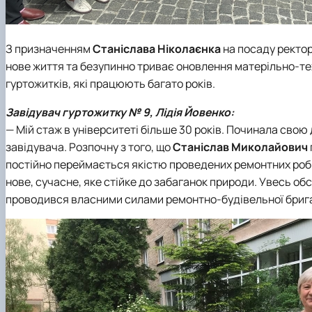
З призначенням
Станіслава Ніколаєнка
на посаду ректо
нове життя та безупинно триває оновлення матерільно-техн
гуртожитків, які працюють багато років.
Завідувач гуртожитку № 9, Лідія Йовенко:
— Мій стаж в університеті більше 30 років. Починала свою
завідувача. Розпочну з того, що
Станіслав Миколайович
постійно переймається якістю проведених ремонтних робіт
нове, сучасне, яке стійке до забаганок природи. Увесь обс
проводився власними силами ремонтно-будівельної бригад