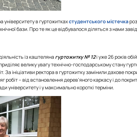
ра університету в гуртожитках
студентського містечка
роз
ічної бази. Про те як це відбувалося діляться з нами заві
 діяльність із каштеляна
гуртожитку № 12
і уже 26 років об
приділяє велику увагу технічно-господарському стану гурт
. За ініціативи ректора в гуртожитку замінили дахове покри
яг робіт – від встановлення дерев’яного каркасу і до покрит
и університету і у максимально короткі терміни.