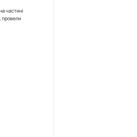
на частині
, провели