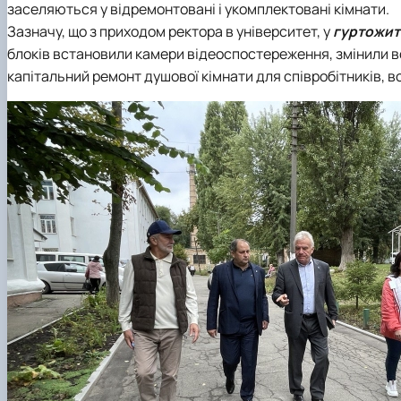
заселяються у відремонтовані і укомплектовані кімнати.
Зазначу, що з приходом ректора в університет, у
гуртожит
блоків встановили камери відеоспостереження, змінили всі
капітальний ремонт душової кімнати для співробітників, в