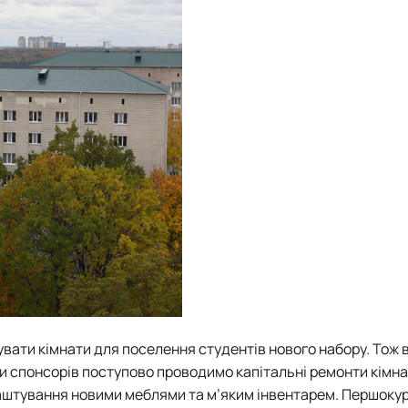
вати кімнати для поселення студентів нового набору. Тож 
ги спонсорів поступово проводимо капітальні ремонти кімна
аштування новими меблями та м’яким інвентарем. Першоку