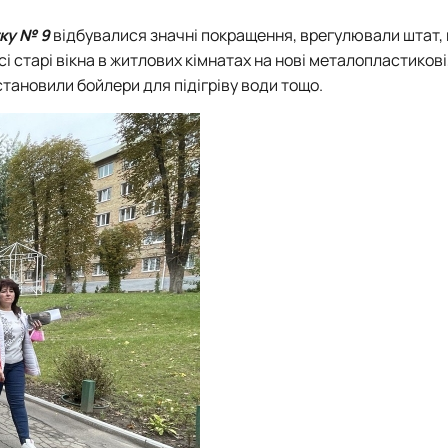
ку № 9
відбувалися значні покращення, врегулювали штат, 
 старі вікна в житлових кімнатах на нові металопластикові
становили бойлери для підігріву води тощо.