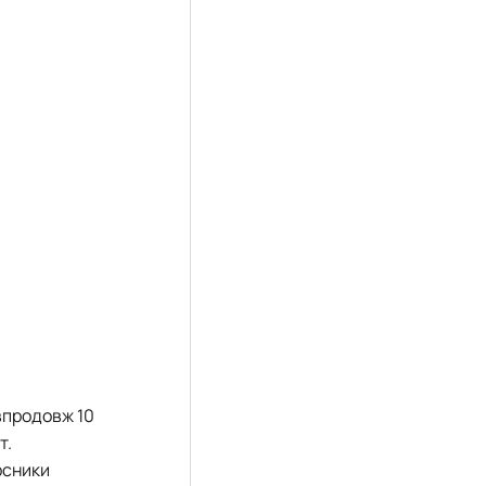
впродовж 10
т.
рсники