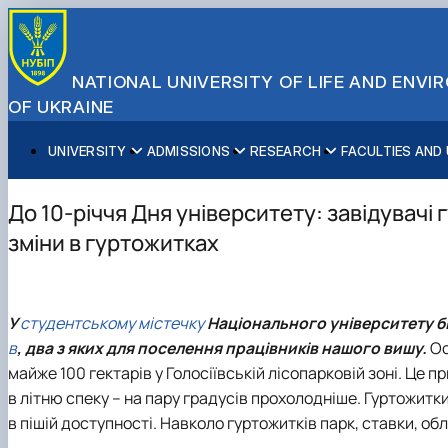
NATIONAL UNIVERSITY OF LIFE AND ENV
OF UKRAINE
UNIVERSITY
ADMISSIONS
RESEARCH
FACULTIES AND
About NUBiP
Academic Programs
Research Excellence
Educational and Research Institutes
Partnerships
Faculties and Units
Leadership & Governance
Cultural Diversity
Research Infrastructure
Faculties
International Projects
University Offices
До 10-річчя Дня університету: завідувачі
Campus & Facilities
International Student Support
Projects
Educational & Research Farms
Erasmus+ Mobility
Press Service
зміни в гуртожитках
Distinguished Community
About Ukraine and Kyiv
Publications & Journals
Research Institutes
International Relations Office
Commitments
Student Life
Legal Framework
Regional Colleges and Institutes
International Projects Office
Patent & Licensing
International Students Office
У
студентському містечку
Національного університету б
Science for Business
в
, два з яких для поселення працівників нашого вишу.
Ос
майже 100 гектарів у Голосіївській лісопарковій зоні. Це 
в літню спеку – на пару градусів прохолодніше. Гуртожитк
в пішій доступності. Навколо гуртожитків парк, ставки, о