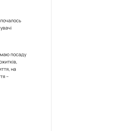
почалось
дувачі
іймаю посаду
ожитків,
ття, на
тя –