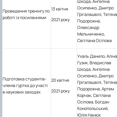
Шкода, Ангеліна
Осипенко, Дмитро
13 квітня
Проведення тренінгу по
Грігалашвілі, Тетяна
роботі із посиланнями
2021 року
Подорожна,
Олександр
Мельниченко,
Світлана Осіпова
Ухаль Данило, Алін
Гузик, Владислав
Шкода, Ангеліна
Осипенко, Дмитро
Підготовка студентів-
20 квітня
Грігалашвілі, Тетяна
членів гуртка до участі
Подорожна,
Артем
2021 року
в наукових заходах
Корчак
, Світлана
Осіпова
, Богдан
Конопольський,
Юлія Нанюк