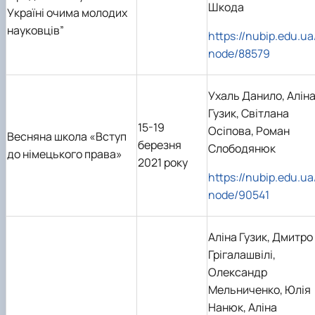
Шкода
Україні очима молодих
науковців”
https://nubip.edu.ua
node/88579
Ухаль Данило, Алін
Гузик, Світлана
15-19
Осіпова, Роман
Весняна школа «Вступ
березня
Слободянюк
до німецького права»
2021 року
https://nubip.edu.ua
node/90541
Аліна Гузик, Дмитро
Грігалашвілі,
Олександр
Мельниченко, Юлія
Нанюк, Аліна