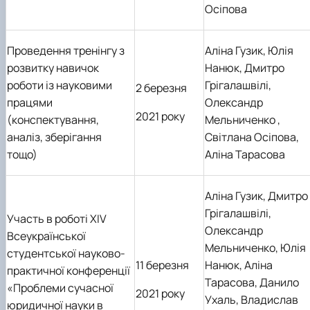
Осіпова
Проведення тренінгу з
Аліна Гузик, Юлія
розвитку навичок
Нанюк, Дмитро
роботи із науковими
Грігалашвілі,
2 березня
працями
Олександр
2021 року
(конспектування,
Мельниченко
,
аналіз, зберігання
Світлана Осіпова,
тощо)
Аліна Тарасова
Аліна Гузик, Дмитро
Грігалашвілі,
Участь в роботі ХІ
V
Олександр
Всеукраїнської
Мельниченко, Юлія
студентської науково-
11 березня
Нанюк, Аліна
практичної конференції
Тарасова, Данило
«Проблеми сучасної
2021 року
Ухаль, Владислав
юридичної науки в