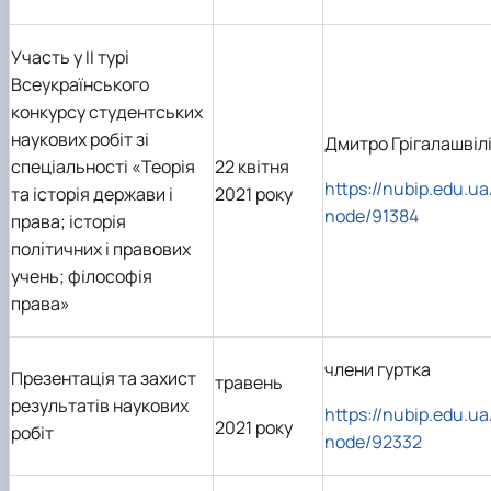
Участь у ІІ турі
Всеукраїнського
конкурсу студентських
наукових робіт зі
Дмитро Грігалашвіл
спеціальності «Теорія
22 квітня
https://nubip.edu.ua
та історія держави і
2021 року
node/91384
права; історія
політичних і правових
учень; філософія
права»
члени гуртка
Презентація та захист
травень
результатів наукових
https://nubip.edu.ua
2021 року
робіт
node/92332