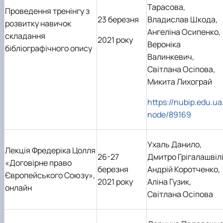
Тарасова,
Проведення тренінгу з
23 березня
Владислав Шкода,
розвитку навичок
Ангеліна Осипенко,
складання
2021 року
Вероніка
бібліографічного опису
Валинкевич,
Світлана Осіпова,
Микита Лихограй
https://nubip.edu.ua
node/89169
Ухаль Данило,
Лекція Фредеріка Цолля
26-27
Дмитро Грігалашвілі
«Договірне право
березня
Андрій Коротченко,
Європейського Союзу»,
2021 року
Аліна Гузик,
онлайн
Світлана Осіпова