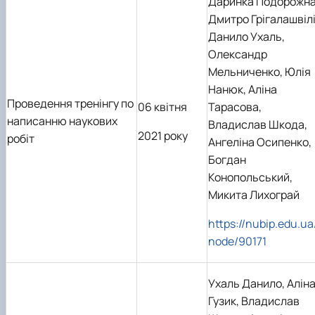
Даринка Подорожна
Дмитро Грігалашвілі
Данило Ухаль,
Олександр
Мельниченко, Юлія
Нанюк, Аліна
Проведення тренінгу по
06 квітня
Тарасова,
написанню наукових
Владислав Шкода,
2021 року
робіт
Ангеліна Осипенко,
Богдан
Конопольський,
Микита Лихограй
https://nubip.edu.ua
node/90171
Ухаль Данило, Алін
Гузик, Владислав