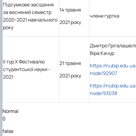
Підсумкове засідання
14 травня
за весняний семестр
члени гуртка
2020-2021 навчального
2021 року
року
Дмитро Грігалашвілі
Віра Качур
ІІ тур Х Фестивалю
21 травня
https://nubip.edu.ua
студентської науки -
node/92907
2021 року
2021
https://nubip.edu.ua
node/93038
Normal
0
false