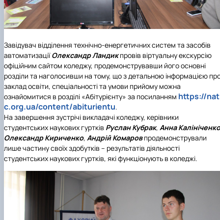
Завідувач відділення технічно-енергетичних систем та засобів
автоматизації
Олександр Ландик
провів віртуальну екскурсію
офіційним сайтом коледжу, продемонструвавши його основні
розділи та наголосивши на тому, що з детальною інформацією пр
заклад освіти, спеціальності та умови прийому можна
https
://
nat
ознайомитися в розділі «Абітурієнту» за посиланням
c
.
org
.
ua
/
content
/
abiturientu
.
На завершення зустрічі викладачі коледжу, керівники
студентських наукових гуртків
Руслан Кубрак
,
Анна Калініченк
Олександр Кириченко
,
Андрій Комаров
продемонстрували
лише частину своїх здобутків – результатів діяльності
студентських наукових гуртків, які функціонують в коледжі.