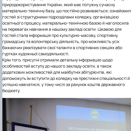
(MOOCs)
SEB-2025
Learning
Farm named after O.V. Muzychenko
Science
Architecture and Design
Faculty of Design and Engineering
International Students Office
природокористування України, який має потужну сучасну
University Research Services Catalogue
Faculty of Economics
Educational and Research Farm «Vorzel»
Research Institute of Forestry and Ornamenta
Berezhany Agrotechnical Institute
матеріально-технічну базу, що постійно розвивається; ознайоми
Horticulture
Faculty of Food Science, Nutrition and Qualit
Berezhany Professional College
гостей зі структурними підрозділами коледжу, організацією
Management
Research Institute of Technology and Quality
Bobrovytsia Professional College named after 
освітнього процесу, матеріально-технічною базою й наголосила
Animal Products
Mainova
Faculty of Humanities and Pedagogy
на перевагах навчання в нашому закладі освіти. Цікавою для
Faculty of Information Technologies
Research and Design Institute of
Boyarka College of Ecology and Natural
гостей стала інформація про культурно-масову, спортивну,
Standardisation and Technologies of Eco-Safe a
Resources
Faculty of Land Management
громадську та волонтерську діяльність, про можливість усіх
Organic Products
Faculty of Law
Crimean Agro-Industrial College
бажаючих реалізувати свої таланти в спортивних секціях або
Faculty of Veterinary Medicine
Ukrainian Laboratory of Quality and Safety of
Crimean Technical College of Land Reclamati
гуртках художньої самодіяльності.
Agricultural Products
and Agricultural Mechanisation
Mechanical and Technological Faculty
Крім того, присутні отримали детальну інформацію щодо
Faculty of Plant Protection, Biotechnology an
Ukrainian Research Institute of Agricultural
Irpin Professional College
особливостей вступу до нашого закладу освіти, а також
Ecology
Radiology
Mukachevo Professional College
додаткових можливостей для майбутніх абітурієнтів, які
Nemishaieve Professional College
допоможуть їм вступити до коледжу на престижні спеціальності й
Nizhyn Agrotechnical Institute
успішно навчатися, у тому числі за рахунок коштів державного
Nizhyn Professional College
бюджету.
Prybrezhne Agrarian College
Rivne Professional College
Zalishchyky Professional College named after
Ye. Khraplivyi