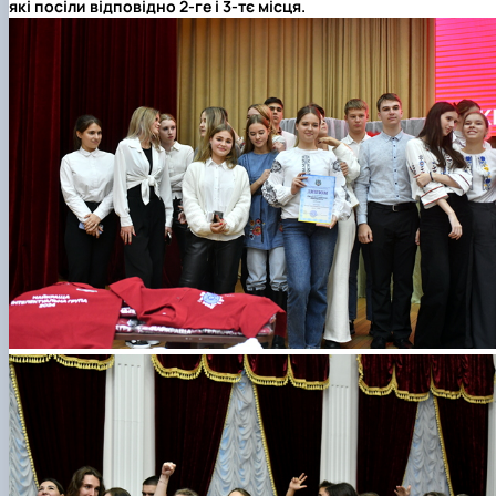
які посіли відповідно
2
-ге і
3
-тє
місця
.