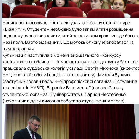
Новинкою цьогорічного інтелектуального батлу став конкурс
«Візія йти». Студентам необхідно було запам’ятати розміщення
подорожуючого і визначити, який за рахунком крок виведе його з
межі поля. Варто відзначити, що молодь блискуче впоралася і з
цим завданням.
Кульмінація наступила в момент вирішального «Конкурсу
капітанів», а особливо — під час остаточного підрахунку балів, де
працювала суддівська колегія у складі: Сергія Михнюка (директо
ННЦ виховної роботи і соціального розвитку), Миколи Булачка
(заступник голови первинної профспілкової організації студентів
та аспірантів НУБіП), Вероніки Вєрємєєвої (голова Сенату
студентської організації університету), Лариси Нестеренко
(начальник відділу виховної роботи та студентських справ).