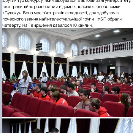
Другий тур конкурсу, який відбувався в актовій залі університету,
вже традиційно розпочали з відомої японської головоломки
«Судоку». Вона має п’ять рівнів складності, для здобувачів
почесного звання найінтелектуальнішої групи НУБіП обрали
четверту. На її вирішення давалося 10 хвилин.