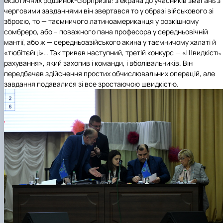
екзотичних родзинок-сюрпризів: з екрана до учасників змагань з
черговими завданнями він звертався то у образі військового зі
зброєю, то — таємничого латиноамериканця у розкішному
сомбреро, або – поважного пана професора у середньовічній
мантії, або ж — середньоазійського акина у таємничому халаті й
«тюбітєйці»… Так тривав наступний, третій конкурс — «Швидкість
рахування», який захопив і команди, і вболівальників. Він
передбачав здійснення простих обчислювальних операцій, але
завдання подавалися зі все зростаючою швидкістю.