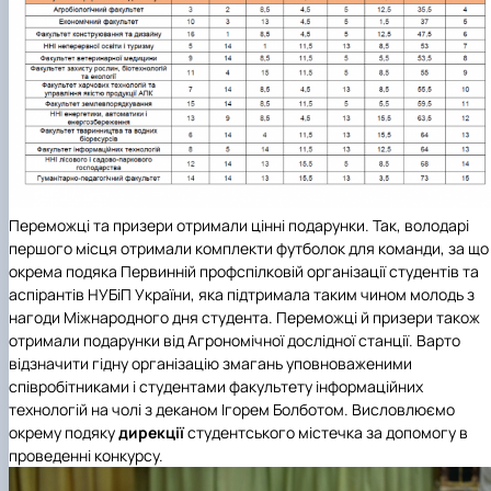
Переможці та призери отримали цінні подарунки. Так, володарі
першого місця отримали комплекти футболок для команди, за що
окрема подяка
Первинній профспілковій організації студентів та
аспірантів НУБіП України
, яка підтримала таким чином молодь з
нагоди Міжнародного дня студента. Переможці й призери також
отримали подарунки від
Агрономічної дослідної станції
. Варто
відзначити гідну організацію змагань уповноваженими
співробітниками і студентами
факультету інформаційних
технологій
на чолі з деканом Ігорем Болботом. Висловлюємо
окрему подяку
дирекції
студентського містечка за допомогу в
проведенні конкурсу.