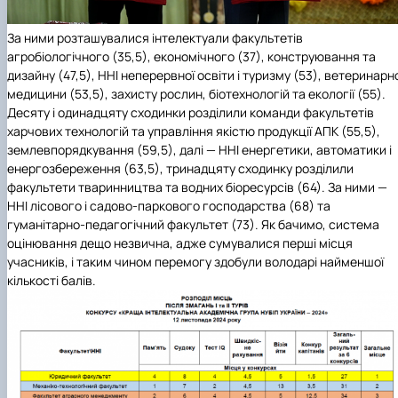
За ними розташувалися інтелектуали факультетів
агробіологічного (35,5), економічного (37), конструювання та
дизайну (47,5), ННІ неперервної освіти і туризму (53), ветеринарн
медицини (53,5), захисту рослин, біотехнологій та екології (55).
Десяту і одинадцяту сходинки розділили команди факультетів
харчових технологій та управління якістю продукції АПК (55,5),
землевпорядкування (59,5), далі — ННІ енергетики, автоматики і
енергозбереження (63,5), тринадцяту сходинку розділили
факультети тваринництва та водних біоресурсів (64). За ними —
ННІ лісового і садово-паркового господарства (68) та
гуманітарно-педагогічний факультет (73). Як бачимо, система
оцінювання дещо незвична, адже сумувалися перші місця
учасників, і таким чином перемогу здобули володарі найменшої
кількості балів.