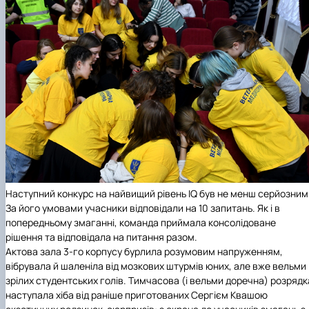
Наступний конкурс на найвищий рівень IQ був не менш серйозним
За його умовами учасники відповідали на 10 запитань. Як і в
попередньому змаганні, команда приймала консолідоване
рішення та відповідала на питання разом.
Актова зала 3-го корпусу бурлила розумовим напруженням,
вібрувала й шаленіла від мозкових штурмів юних, але вже вельми
зрілих студентських голів. Тимчасова (і вельми доречна) розрядк
наступала хіба від раніше приготованих Сергієм Квашою