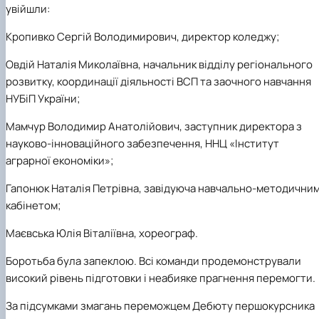
увійшли:
Кропивко Сергій Володимирович, директор коледжу;
Овдій Наталія Миколаївна, начальник відділу регіонального
розвитку, координації діяльності ВСП та заочного навчання
НУБіП України;
Мамчур Володимир Анатолійович, заступник директора з
науково-інноваційного забезпечення, ННЦ «Інститут
аграрної економіки»;
Гапонюк Наталія Петрівна, завідуюча навчально-методични
кабінетом;
Маєвська Юлія Віталіївна, хореограф.
Боротьба була запеклою. Всі команди продемонстрували
високий рівень підготовки і неабияке прагнення перемогти.
За підсумками змагань переможцем Дебюту першокурсника