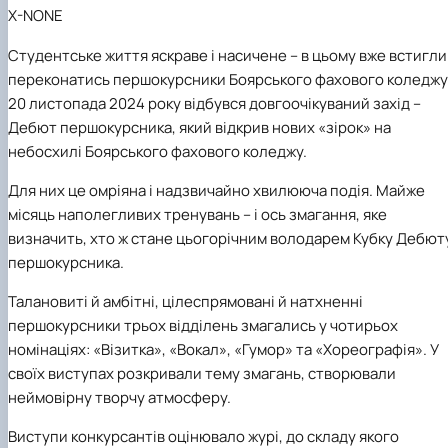
(MOOCs)
SEB-2025
Learning
Farm named after O.V. Muzychenko
Science
Architecture and Design
Faculty of Design and Engineering
X-NONE
International Students Office
University Research Services Catalogue
Faculty of Economics
Educational and Research Farm «Vorzel»
Research Institute of Forestry and Ornamenta
Berezhany Agrotechnical Institute
Студентське життя яскраве і насичене – в цьому вже встигли
Horticulture
Faculty of Food Science, Nutrition and Qualit
Berezhany Professional College
Management
Research Institute of Technology and Quality
Bobrovytsia Professional College named after 
переконатись першокурсники Боярського фахового коледжу
Animal Products
Mainova
Faculty of Humanities and Pedagogy
20 листопада 2024 року відбувся довгоочікуваний захід –
Faculty of Information Technologies
Research and Design Institute of
Boyarka College of Ecology and Natural
Дебют першокурсника, який відкрив нових «зірок» на
Standardisation and Technologies of Eco-Safe a
Resources
Faculty of Land Management
небосхилі Боярського фахового коледжу.
Organic Products
Faculty of Law
Crimean Agro-Industrial College
Faculty of Veterinary Medicine
Ukrainian Laboratory of Quality and Safety of
Crimean Technical College of Land Reclamati
Для
них це омріяна і надзвичайно хвилююча подія. Майже
Agricultural Products
and Agricultural Mechanisation
Mechanical and Technological Faculty
місяць наполегливих тренувань – і ось змагання, яке
Faculty of Plant Protection, Biotechnology an
Ukrainian Research Institute of Agricultural
Irpin Professional College
визначить, хто ж стане цьогорічним володарем Кубку Дебют
Ecology
Radiology
Mukachevo Professional College
першокурсника.
Nemishaieve Professional College
Nizhyn Agrotechnical Institute
Талановиті й амбітні, цілеспрямовані й натхненні
Nizhyn Professional College
першокурсники трьох відділень змагались у чотирьох
Prybrezhne Agrarian College
номінаціях: «Візитка», «Вокал», «Гумор» та «Хореографія». У
Rivne Professional College
Zalishchyky Professional College named after
своїх виступах розкривали тему змагань, створювали
Ye. Khraplivyi
неймовірну творчу атмосферу.
Виступи конкурсантів оцінювало журі, до складу якого