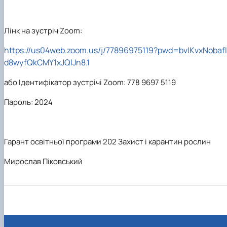
Лінк на зустріч Zoom:
https://us04web.zoom.us/j/77896975119?pwd=bvIKvxNobafI
d8wyfQkCMY1xJQlJn8.1
або Ідентифікатор зустрічі Zoom:
778 9697 5119
Пароль:
2024
Гарант освітньої програми 202 Захист і карантин рослин
Мирослав Піковський