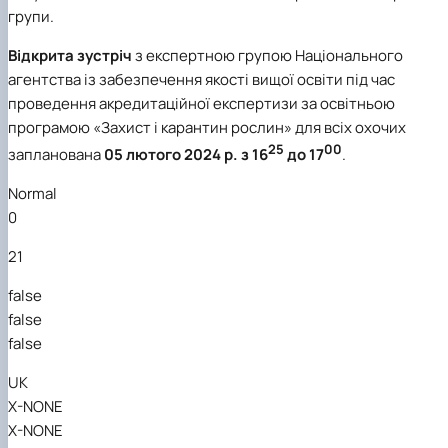
групи.
Відкрита зустріч
з експертною групою Національного
агентства із забезпечення якості вищої освіти під час
проведення акредитаційної експертизи за освітньою
програмою «Захист і карантин рослин» для всіх охочих
25
00
запланована
0
5 лютого 2024 р. з 16
до 17
.
Normal
0
21
false
false
false
UK
X-NONE
X-NONE