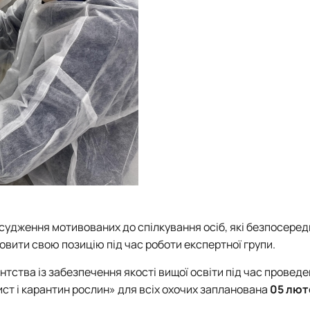
, судження мотивованих до спілкування осіб, які безпосере
ловити свою позицію під час роботи експертної групи.
тства із забезпечення якості вищої освіти під час провед
ст і карантин рослин» для всіх охочих запланована
0
5 лют