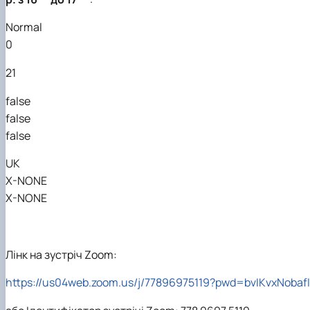
Normal
0
21
false
false
false
UK
X-NONE
X-NONE
Лінк на зустріч Zoom:
https://us04web.zoom.us/j/77896975119?pwd=bvIKvxNobaf