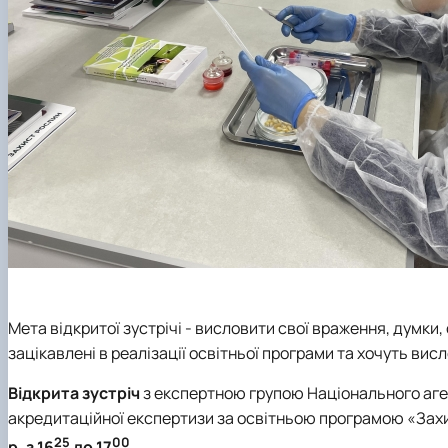
Мета відкритої зустрічі - висловити свої враження, думки
зацікавлені в реалізації освітньої програми та хочуть вис
Відкрита зустріч
з експертною групою Національного аген
акредитаційної експертизи за освітньою програмою «Захи
25
00
р. з 16
до 17
.