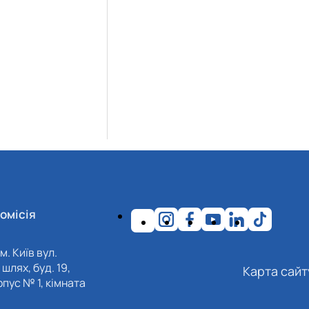
омісія
м. Київ вул.
шлях, буд. 19,
Карта сайт
пус № 1, кімната