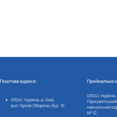
Поштова адреса
Приймальна к
03041, Україна, 
03041, Україна, м. Київ,
Горіхуватський 
вул. Героїв Оборони, буд. 15.
навчальний кор
№ 12.