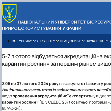
НАЦІОНАЛЬНИЙ УНІВЕРСИТЕТ БІОРЕСУРС
ПРИРОДОКОРИСТУВАННЯ УКРАЇНИ
ВСТУПНИКУ
СТУДЕНТУ
ПРАЦІВНИКУ
НАУКОВЦЮ
Вступ до НУБіП України 2026
Навчання
Освітній процес
Наукова діяльність
Управління і самоврядування
Приймальна комісія
Додаткова освіта
Міжнародна діяльність
Аспіранту / Докторанту
Загальна інформація
5-7 лютого відбудеться акредитаційна ек
Правила прийому
Позанавчальна діяльність
Довідкова інформація
Захисти дисертацій
Офіційні документи
карантин рослин» за першим рівнем вищої
Для осіб з тимчасово окупованих територій
Студентське самоврядування
Профспілкова організація
Законодавче та нормативне забезпечення
Стратегія розвитку на період 2026-2030рр. «ГОЛОСІ
Зимовий вступ
Довідкова інформація
Центр колективного користування науковим обладна
Доступ до публічної інформації
Підготовчий курс НМТ
Пільги
Біоетична комісія
Державні закупівлі
З 0
5 по 07 лютого
2024 року
на
факультеті захисту рос
Для іноземців / For foreigners
Наукові видання
Офіційна символіка
Національного агентства із забезпечення якості вищої ос
Військова освіта
Наука для бізнесу
Антикорупційні заходи
щодо
проведення акредитаційної експертиз
и
у віддале
Гендерна радниця
карантин рослин»
(ID у ЄДЕБО 287) освітньої програми
«
Контактна інформація
85/АС-24).