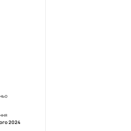
дньо
ення
ого 2024