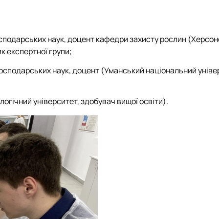
сподарських наук, доцент кафедри захисту рослин (Херсо
к експертної групи;
осподарських наук, доцент (Уманський національний уніве
огічний університет, здобувач вищої освіти).