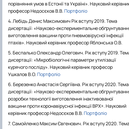
порівняння умов в Естонії та Україні». Науковий керівни
професор Недосєков В.В.
Портфоліо
Лебідь Денис Максимович Рік вступу 2019. Тема
дисертації: «Науково-експериментальне обґрунтуванн
виготовлення вакцини проти пневмовірусної інфекції
птахів». Науковий керівник професор Яблонська О.В.
Беспалько Олександр Олегович. Рік вступу 2019. Тем
дисертації: «Мікробіологічні параметри утилізації
курячого посліду». Науковий керівник професор
Ушкалов В.О.
Портфоліо
Березенко Анастасія Сергіївна. Рік вступу 2020. Тема
дисертації: «Науково-експерементальне обгрунтуванн
розробки технології виготовлення інактивованої
вакцини проти коронавірусної інфекції ВРХ». Науковий
керівник професор Недосєков В.В.
Портфоліо
Самойленко Максим Євгенович. Рік вступу 2020. Тем