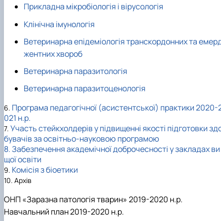
Прикладна мікробіологія і вірусологія
Клінічна імунологія
Ветеринарна епідеміологія транскордонних та емер
жентних хвороб
Ветеринарна паразитологія
Ветеринарна паразитоценологія
Програма педагогічної (асистентської) практики
2020-
6.
021
н.р.
Участь стейкхолдерів у підвищенні якості підготовки зд
7.
бувачів за освітньо-науковою програмою
8. Забезпечення академічної доброчесності у закладах ви
щої освіти
Комісія з біоетики
9.
10. Архів
ОНП «Заразна патологія тварин» 2019-2020 н.р.
Навчальний план 2019-2020 н.р.