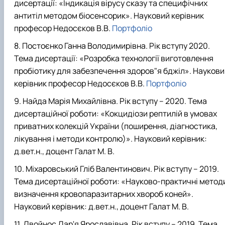
дисертації: «Індикація вірусу сказу та специфічних
антитіл методом біосенсорик». Науковий керівник
професор Недосєков В.В.
Портфоліо
Постоєнко Ганна Володимирівна. Рік вступу 2020.
Тема дисертації: «Розробка технології виготовлення
пробіотику для забезпечення здоров"я бджіл». Наукови
керівник професор Недосєков В.В.
Портфоліо
Найда Марія Михайлівна. Рік вступу – 2020. Тема
дисертаційної роботи: «Кокцидіози рептилій в умовах
приватних колекцій України (поширення, діагностика,
лікування і методи контролю)». Науковий керівник:
д.вет.н., доцент Галат М. В.
Міхаровський Гліб Валентинович. Рік вступу – 2019.
Тема дисертаційної роботи: «Науково-практичні метод
визначення кровопаразитарних хвороб коней».
Науковий керівник: д.вет.н., доцент Галат М. В.
Двойнос Дар'я Ярославівна. Рік вступу – 2019. Тема