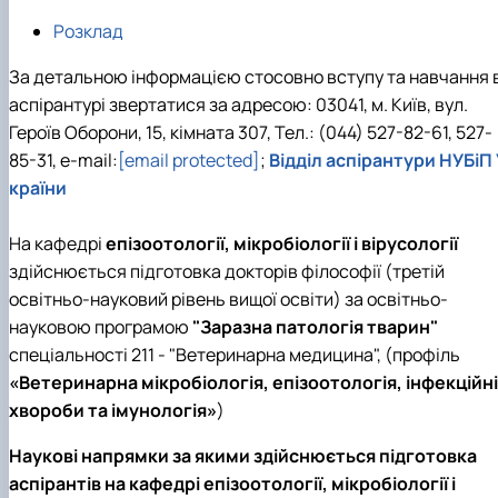
Іноземні мови
Їдальні та буфети
Центр вивчення мов
Психологічна підтримка
Біоетична комісія
Рада молодих вчених
Методичні рекомендації, пам'ятки
ЦКНО «Агропромисловий комплекс, лісове і
Доступ до публічної інформації
Наглядова рада
Історія університету
Розклад
Працевлаштування
Студентські квитки
Інклюзивне середовище
Наукові видання
садово-паркове господарство, ветеринарна
Наукові школи
Форми документів
Державні закупівлі
Рада роботодавців
Видатні випускники та працівники
Наука для бізнесу
медицина»
Стартап школа НУБіП України
Патентно-ліцензійна діяльність
Досліднику та автору
Офіційна символіка
Благодійний фонд «Голосіївська ініціатива
Звіт ректора
За детальною інформацією стосовно вступу та навчання 
Обладнання НУБіП України
Звіт про проведення НТЗ
Каталог наукових послуг
Антикорупційні заходи
2020»
Пам'яті захисників України
аспірантурі звертатися за адресою: 03041, м. Київ, вул.
Наукові журнали НУБіП України
«SEB-2024»
Гендерна радниця
Почесні доктори і професори НУБіП України
Уповноважена особа з питань запобігання 
Героїв Оборони, 15, кімната 307, Тел.: (044) 527-82-61, 527-
Наукові журнали НУБіП України (English)
«SEB-2025»
Контактна інформація
виявлення корупції
Пресслужба
Пам'ятка про проведення науково-технічни
Університетський кур'єр
Положення про антикорупційного
85-31, e-mail:
[email protected]
;
Відділ аспірантури НУБіП 
заходів
уповноваженого НУБіП України
Вибори ректора
країни
Порядок планування та організації
Програма розвитку університету «Голосіївсь
Національні нормативно-правові акти
проведення НТЗ
ініціатива – 2025»
Нормативно-правові акти НУБіП України
На кафедрі
епізоотології, мікробіології і вірусології
Результати науково-технічних заходів
Інформаційні ресурси НАЗК
здійснюється підготовка докторів філософії (третій
Монографії
Методичні роз’яснення НАЗК
Антикорупційні заходи
освітньо-науковий рівень вищої освіти) за освітньо-
науковою програмою
"Заразна патологія тварин"
спеціальності 211 - "Ветеринарна медицина", (профіль
«Ветеринарна мікробіологія, епізоотологія, інфекційні
хвороби та імунологія»
)
Наукові напрямки за якими здійснюється підготовка
аспірантів на кафедрі епізоотології, мікробіології і