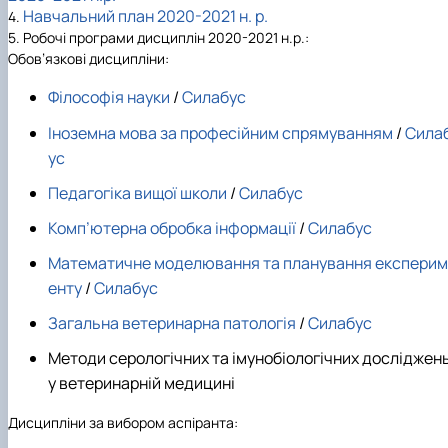
Навчальний план
2020-2021
н. р.
4.
5. Робочі програми дисциплін
2020-2021
н.р.:
Обов’язкові дисципліни:
Філософія науки
/
Силабус
Іноземна мова за професійним спрямуванням
/
Сила
ус
Педагогіка вищої школи
/
Силабус
Комп’ютерна обробка інформації
/
Силабус
Математичне моделювання та планування експерим
енту
/
Силабус
Загальна ветеринарна патологія
/
Силабус
Методи серологічних та імунобіологічних досліджен
у ветеринарній медицині
Дисципліни за вибором аспіранта: