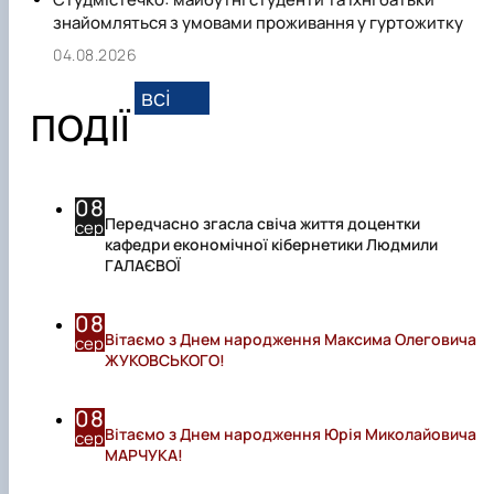
знайомляться з умовами проживання у гуртожитку
04.08.2026
всі
ПОДІЇ
08
Передчасно згасла свіча життя доцентки
сер
кафедри економічної кібернетики Людмили
ГАЛАЄВОЇ
08
Вітаємо з Днем народження Максима Олеговича
сер
ЖУКОВСЬКОГО!
08
Вітаємо з Днем народження Юрія Миколайовича
сер
МАРЧУКА!