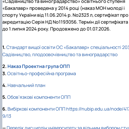
«Садівництво та виноградарство» освітнього ступеня
«Бакалавр» проведена у 2014 році (наказ МОН молоді і
спорту України від 11.06.2014 р. No2323 л, сертифікат про
акредитацію Серія НД No1193056. Термін дії сертифіката
до 1 липня 2024 року. Продовжено до 01.07.2026.
1.
Стандарт вищої освіти ОС «Бакалавр» спеціальності 20
Садівництво, плодоовочівництво та виноградарство
2.
Наказ Проектна група ОПП
3.
Освітньо-професійна програма
4.
Навчальний план
5.
Обов’язкові компоненти ОПП
6.
Вибіркові компоненти ОПП
https://nubip.edu.ua/node/41
9/13
—
Перелік дисциплін університету за вільним вибором сту