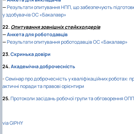
—
Результати опитування НПП, що забезпечують підготов
у здобувачів ОС «Бакалавр»
22.
Опитування зовнішніх стейкхолдерів
—
Анкета для роботодавців
—
Результати опитування роботодавців ОС «Бакалавр»
23.
Скринька довіри
24.
Академічна доброчесність
-
Семінар про доброчесність у кваліфікаційних роботах: п
актичні поради та правові орієнтири
25.
Протоколи засідань робочої групи та обговорення ОП
via GIPHY