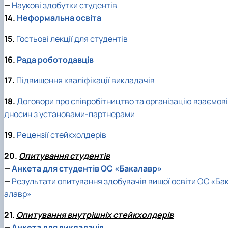
—
Наукові здобутки студентів
14.
Неформальна освіта
15.
Гостьові лекції для студентів
16.
Рада роботодавців
17.
Підвищення кваліфікації викладачів
18.
Договори про співробітництво та організацію взаємові
дносин з установами-партнерами
19.
Рецензії стейкхолдерів
20.
Опитування студентів
—
Анкета для студентів ОС «Бакалавр»
—
Результати опитування здобувачів вищої освіти ОС «Ба
алавр»
21.
Опитування внутрішніх стейкхолдерів
—
Анкета для викладачів