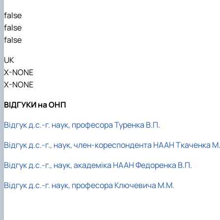
false
false
false
UK
X-NONE
X-NONE
ВІДГУКИ на ОНП
Відгук д.с.-г. наук, професора Туренка В.П.
Відгук д.с.-г., наук, член-кореспондента НААН Ткаченка М.
Відгук д.с.-г., наук, академіка НААН Федоренка В.П.
Відгук д.с.-г. наук, професора Ключевича М.М.