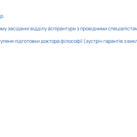
р.
му засіданні відділу аспірантури з провідними спеціаліста
упеня підготовки доктора філософії (з
устріч гарантів з ви