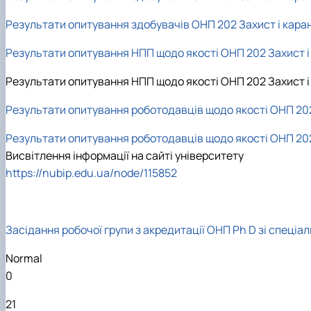
Результати опитування здобувачів ОНП 202 Захист і каран
Результати опитування НПП щодо якості ОНП 202 Захист і 
Результати опитування НПП щодо якості ОНП 202 Захист і 
Результати опитування роботодавців щодо якості ОНП 202 
Результати опитування роботодавців щодо якості ОНП 202 
Висвітлення інформації на сайті університету
https://nubip.edu.ua/node/115852
Засідання робочої групи з акредитації ОНП
Ph D зі спеціа
Normal
0
21