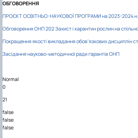
ОБГОВОРЕННЯ
ПРОЄКТ ОСВІТНЬО-НАУКОВОЇ ПРОГРАМИ на 2023-2024 н.
Обговорення ОНП 202 Захист і карантин рослин на спільно
Покращення якості викладання
обов’язкових дисциплін ст
Засідання науково-методичної ради гарантів ОНП
Normal
0
21
false
false
false