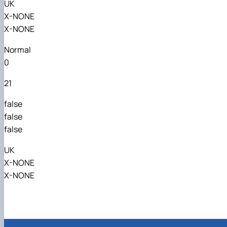
UK
X-NONE
X-NONE
Normal
0
21
false
false
false
UK
X-NONE
X-NONE