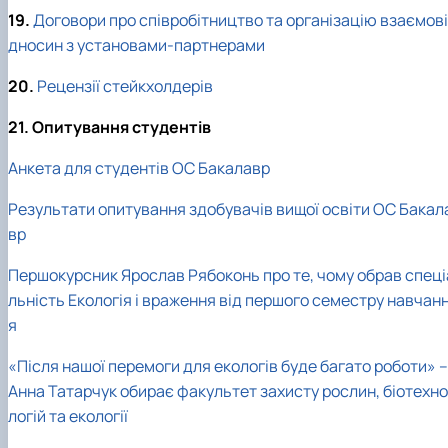
19.
Договори про співробітництво та організацію взаємові
дносин з установами-партнерами
20.
Рецензії стейкхолдерів
21
. Опитування студентів
Анкета для студентів ОС Бакалавр
Результати опитування здобувачів вищої освіти ОС Бакал
вр
Першокурсник Ярослав Рябоконь про те, чому обрав спеці
льність Екологія і враження від першого семестру навчан
я
«Після нашої перемоги для екологів буде багато роботи» –
Анна Татарчук обирає факультет захисту рослин, біотехно
логій та екології