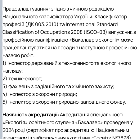
Працевлаштування
: з
гідно з чинною редакцією
Національного класифікатора України: Класифікатор
професій (ДК 003:2010) та International Standard
Classification of Occupations 2008 (ISCO-08) випускник з
професійною кваліфікацією «Бакалавр з екології» може
працевлаштуватися на посади з наступною професійною
назвою робіт:
1) інспектор державний з техногенного та екологічного
нагляду;
2) технік-еколог;
3) фахівець з радіаційного та хімічного захисту;
4) інспектор з охорони природи;
5) інспектор з охорони природно-заповідного фонду.
Наявність акредитації:
Акредитація спеціальності
«Екологія» освітнього ступеня «Бакалавр» проведена у
2024 році (сертифікат про акредитацію Національним
агенством із забезпечення якості вищої освіти №7628).