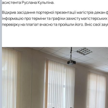
асистента
Руслана Кульпіна.
Відкрив засідання портерної презентації магістрів декан
інформацію про терміни та графіки захисту магістерських к
перевірку на плагіат вчасно та пройшли його. Вніс свої з