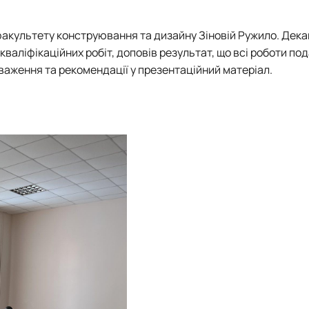
Mechanical and Technological Faculty
Nizhyn Professional College
Faculty of Plant Protection, Biotechnology and Ecology
Prybrezhne Agrarian College
 факультету конструювання та дизайну
Зіновій Ружило.
Дека
Rivne Professional College
валіфікаційних робіт, доповів результат, що всі роботи под
Zalishchyky Professional College named after Ye. Khraplivyi
ауваження та рекомендації у презентаційний матеріал.