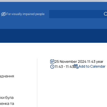
For visually impaired people
 Energy Saving
ark Management
. Muzychenko
25 November 2024 11:43 year
es of Eco-Safe and Organic Products
Add to Calendar
11:43 - 11:43
s
ладнання
echanisation
іки була
венка
та