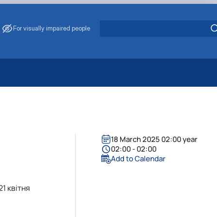
For visually impaired people
 Energy Saving
ark Management
. Muzychenko
es of Eco-Safe and Organic Products
18 March 2025 02:00 year
s
02:00 - 02:00
echanisation
Add to Calendar
1 квітня