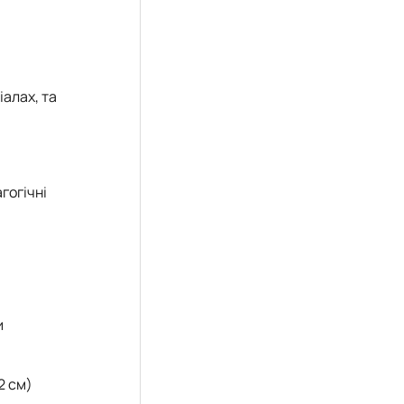
іалах, та
гогічні
и
 2 см)