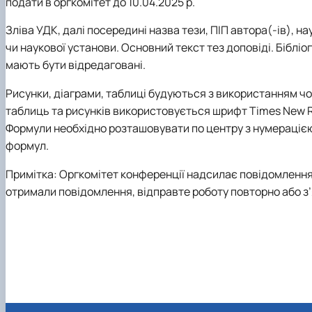
подати в оргкомітет до 10.04.2025 р.
Зліва УДК, далі посередині назва тези, ПІП автора(-ів), н
чи наукової установи. Основний текст тез доповіді. Біблі
мають бути відредаговані.
Рисунки, діаграми, таблиці будуються з використанням чорн
таблиць та рисунків використовується шрифт Times New Rom
Формули необхідно розташовувати по центру з нумераціє
формул.
Примітка: Оргкомітет конференції надсилає повідомлення
отримали повідомлення, відправте роботу повторно або з