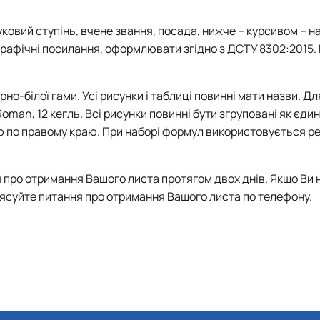
ауковий ступінь, вчене звання, посада, нижче – курсивом – н
ографічні посилання, оформлювати згідно з ДСТУ 8302:2015.
о-білої гами. Усі рисунки і таблиці повинні мати назви. Дл
an, 12 кегль. Всі рисунки повинні бути згруповані як єдини
ю по правому краю. При наборі формул використовується р
 про отримання Вашого листа протягом двох днів. Якщо Ви 
’ясуйте питання про отримання Вашого листа по телефону.