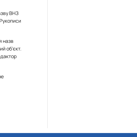
азву ВНЗ
 Рукописи
я назв
й об’єкт.
едактор
не