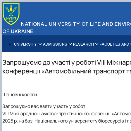
NATIONAL UNIVERSITY OF LIFE AND ENV
OF UKRAINE
UNIVERSITY
ADMISSIONS
RESEARCH
FACULTIES AND
About NUBiP
Academic Programs
Research Excellence
Educational and Research Institutes
Partnerships
Faculties and Units
Leadership & Governance
Cultural Diversity
Research Infrastructure
Faculties
International Projects
University Offices
Запрошуємо до участі у роботі VІІІ Міжна
Campus & Facilities
International Student Support
Projects
Educational & Research Farms
Erasmus+ Mobility
Press Service
конференції «Автомобільний транспорт т
Distinguished Community
About Ukraine and Kyiv
Publications & Journals
Research Institutes
International Relations Office
Commitments
Student Life
Legal Framework
Regional Colleges and Institutes
International Projects Office
Patent & Licensing
International Students Office
Шановні колеги
Science for Business
Запрошуємо вас взяти участь у роботі
VІІІ Міжнародної науково-практичної конференції «Автомоб
2025 р. на базі Національного університету біоресурсів і