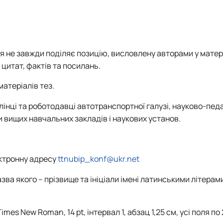
ія не завжди поділяє позицію, висловлену авторами у матер
 цитат, фактів та посилань.
атеріалів тез.
лінці та роботодавці автотранспортної
галузі, науково-педа
и вищих навчальних закладів
і наукових установ.
ектронну адресу
ttnubip_konf@ukr.net
зва якого – прізвище та ініціали імені латинськими літерам
imes New Roman, 14
pt
,
інтервал 1, абзац 1,25 см, усі поля по