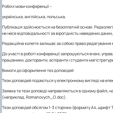
Робочі мови конференції
–
українська, англійська, польська,
Публікація здійснюється на безоплатній основі. Редколег
не несе відповідальності за вірогідність наведених даних,
Редакційна колегія залишає за собою право редагування м
До участі в роботі конференції
запрошуються вчені, управ
працівники, докторанти, аспіранти і студенти
магістратур
Вимоги до оформлення тез доповідей
Тези доповідей подаються у електронному
вигляді на ел
Заявка та тези доповіді направляються в одному файлі, на
(наприклад,
Romanovych
_
O
.
doc
).
Тези доповідей
обсягом 1-3 сторінки (формату А4,
шрифт T