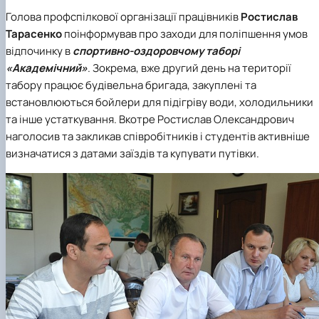
Голова профспілкової організації працівників
Ростислав
Тарасенко
поінформував про заходи для поліпшення умов
відпочинку в
спортивно-оздоровчому таборі
«Академічний»
. Зокрема, вже другий день на території
табору працює будівельна бригада, закуплені та
встановлюються бойлери для підігріву води, холодильники
та інше устаткування. Вкотре Ростислав Олександрович
наголосив та закликав співробітників і студентів активніше
визначатися з датами заїздів та купувати путівки.