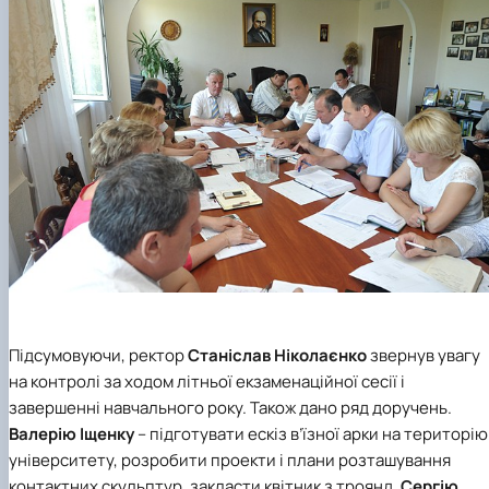
Підсумовуючи, ректор
Станіслав Ніколаєнко
звернув увагу
на контролі за ходом літньої екзаменаційної сесії і
завершенні навчального року. Також дано ряд доручень.
Валерію Іщенку
– підготувати ескіз в’їзної арки на територію
університету, розробити проекти і плани розташування
контактних скульптур, закласти квітник з троянд.
Сергію