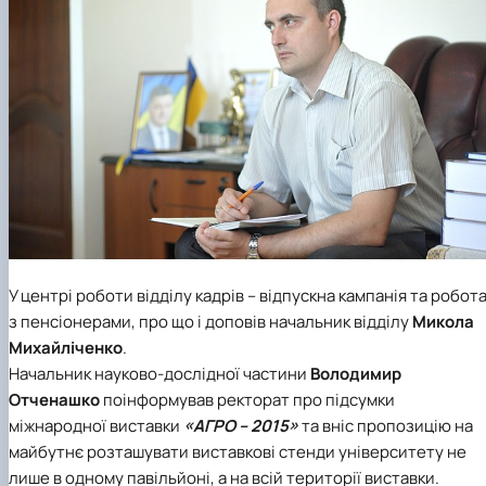
У центрі роботи відділу кадрів – відпускна кампанія та робот
з пенсіонерами, про що і доповів начальник відділу
Микола
Михайліченко
.
Начальник науково-дослідної частини
Володимир
Отченашко
поінформував ректорат про підсумки
міжнародної виставки
«АГРО – 2015»
та вніс пропозицію на
майбутнє розташувати виставкові стенди університету не
лише в одному павільйоні, а на всій території виставки.