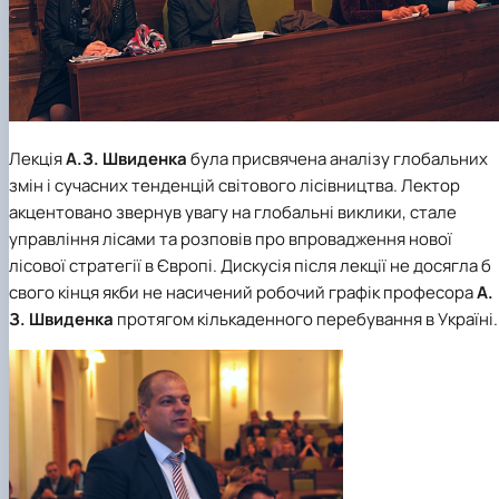
Лекція
А.З. Швиденка
була присвячена аналізу глобальних
змін і сучасних тенденцій світового лісівництва. Лектор
акцентовано звернув увагу на глобальні виклики, стале
управління лісами та розповів про впровадження нової
лісової стратегії в Європі. Дискусія після лекції не досягла б
свого кінця якби не насичений робочий графік професора
А.
З. Швиденка
протягом кількаденного перебування в Україні.