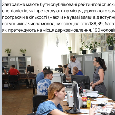
Завтра вже мають бути опубліковані рейтингові списки
спеціалістів, які претендують на місця державного зам
програючи в кількості (маючи на увазі заяви від вступн
вступників з числа молодших спеціалістів 188,39, бага
які претендують на місця держзамовлення, 190 чолові