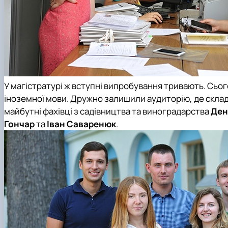
У магістратурі ж вступні випробування тривають. Сьог
іноземної мови. Дружно залишили аудиторію, де склада
майбутні фахівці з садівництва та виноградарства
Ден
Гончар
та
Іван Саваренюк
.