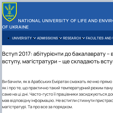
NATIONAL UNIVERSITY OF LIFE AND ENV
OF UKRAINE
UNIVERSITY
ADMISSIONS
RESEARCH
FACULTIES AND
About NUBiP
Academic Programs
Research Excellence
Educational and Research Institutes
Partnerships
Faculties and Units
Leadership & Governance
Cultural Diversity
Research Infrastructure
Faculties
International Projects
University Offices
Вступ 2017: абітурієнти до бакалаврату – 
Campus & Facilities
International Student Support
Projects
Educational & Research Farms
Erasmus+ Mobility
Press Service
вступу, магістратури – ще складають вст
Distinguished Community
About Ukraine and Kyiv
Publications & Journals
Research Institutes
International Relations Office
Commitments
Student Life
Legal Framework
Regional Colleges and Institutes
International Projects Office
Patent & Licensing
International Students Office
Ви бачили, як в Арабських Еміратах смажать яєчню прямо н
Science for Business
як і про те, що практично такий температурний режим панує 
саме на ці дні. Часто-густо її працівники засиджуються до
мав відповідну інформацію. Не встигли стихнути пристрас
магістратурі. Та про все за порядком.