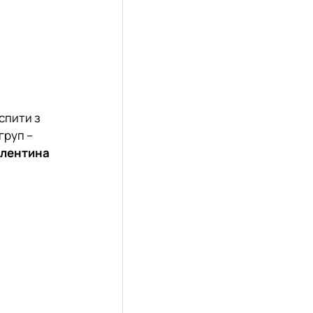
спити з
груп –
алентина