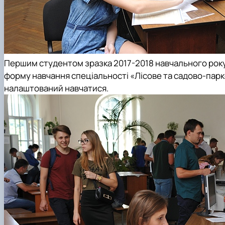
Першим студентом зразка 2017-2018 навчального рок
форму навчання спеціальності «Лісове та садово-парк
налаштований навчатися.