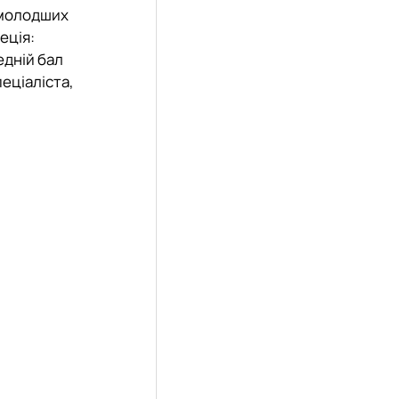
а молодших
еція:
едній бал
пеціаліста,