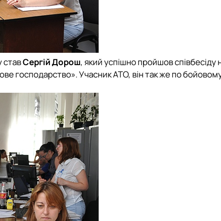
у став
Сергій Дорош
, який успішно пройшов співбесіду 
ове господарство». Учасник АТО, він так же по бойовом