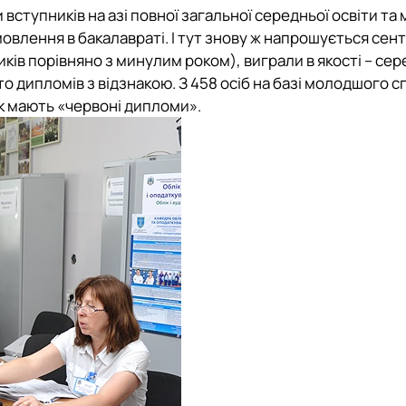
 вступників на азі повної загальної середньої освіти т
овлення в бакалавраті. І тут знову ж напрошується сент
иків порівняно з минулим роком), виграли в якості – сер
то дипломів з відзнакою. З 458 осіб на базі молодшого с
к мають «червоні дипломи».