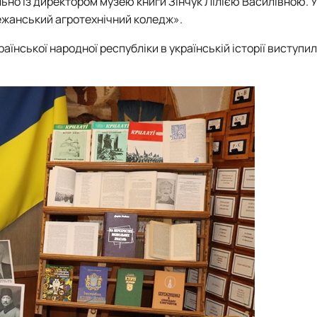
льно із директором музею книги Зінчук Лілією Василівною. У
ежанський агротехнічний коледж».
їнської народної республіки в українській історії виступил