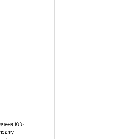
ячена 100-
оледжу