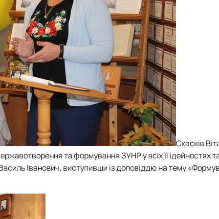
Скасків Віт
ержавотворення та формування ЗУНР у всіх її ідейностях 
Василь Іванович, виступивши із доповіддю на тему «Форму