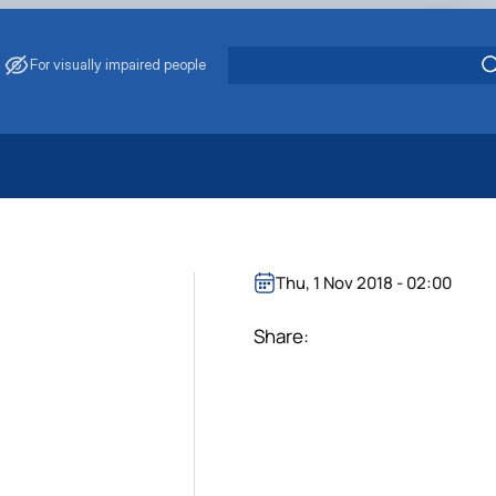
For visually impaired people
 Energy Saving
ark Management
. Muzychenko
Thu, 1 Nov 2018 - 02:00
es of Eco-Safe and Organic Products
s
Share:
echanisation