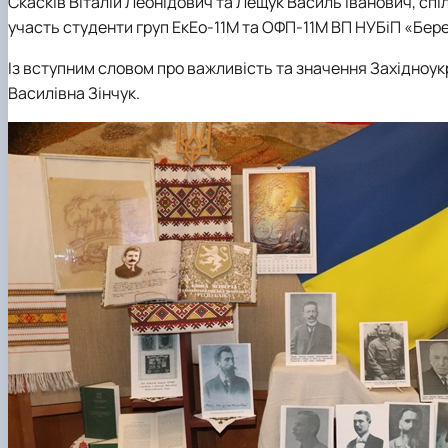
Скасків Віталій Леонідович та Лещук Василь Іванович, спі
участь студенти груп ЕкЕо-11М та ОФП-11М ВП НУБіП «Бер
Із вступним словом про важливість та значення Західноукра
Василівна Зінчук.