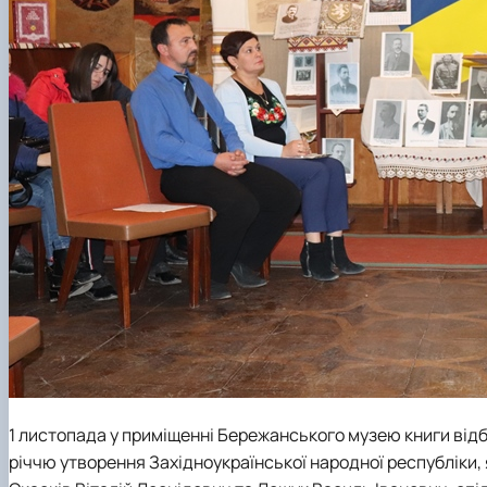
1 листопада у приміщенні Бережанського музею книги від
річчю утворення Західноукраїнської народної республіки,