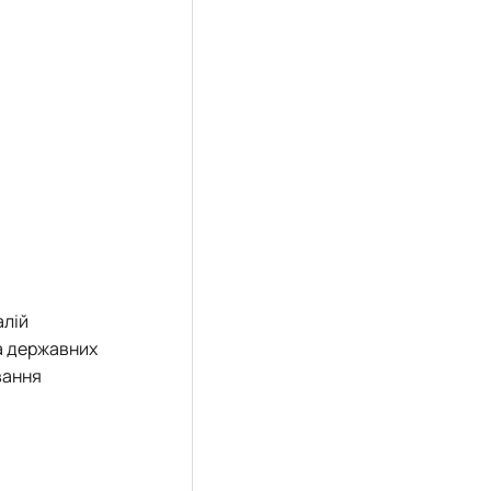
алій
та державних
вання