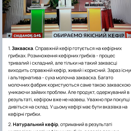
Закваска
. Справжній кефір готується на кефірних
грибках. Розмноження кефірних грибків - процес
тривалий і складний, але тільки на такий заквасці
виходить справжній кефір, живий і корисний. Зараз існу
і альтернатива - суха молочна закваска. Багато
молочних фабрик користуються саме такою закваскою
уникаючи зайвих проблем. Але продукт, одержуваний в
результаті, кефіром вже не назвеш. Уважно при покупці
дивіться на склад. У цьому кефірі має бути вказівка ​​на
кефірні грибки.
Натуральний кефір
, отриманий в результаті