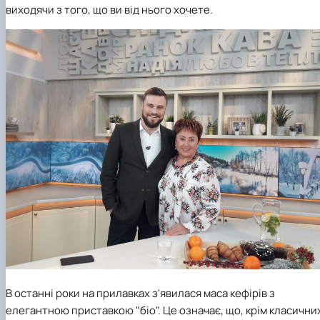
виходячи з того, що ви від нього хочете.
В останні роки на прилавках з'явилася маса кефірів з
елегантною приставкою "біо". Це означає, що, крім класични