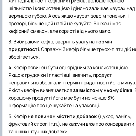
життєдіяльності кефірних грибків, володіє певною
щільністю і консистенцією і дійсно залишає «вуса» над
верхньою губою. А ось якщо «вуса» зовсім тоненькі і
прозорі, більше цей напій не купуйте. Він хоч і має
кефірний смаком, але користі від нього мало.
Вибираючи кефір, зверніть увагу на
термін
придатності
. Справжній кефір більше трьох-п'яти діб н
зберігається.
Кефір повинен бути однорідним за консистенцією.
Якщо є грудочки і пластівці, значить, продукт
неправильно зберігали і термін придатності його минув
Якість кефіру визначається
за вмістом у ньому білка
. 
хорошому продукті його має бути не менше 3%.
Інформацію про це шукайте на упаковці.
Кефір
не повинен містити добавок
(цукор, ваніль,
фруктовий сироп і т.п.), не кажучи вже про консерванти
та інших штучних добавки.