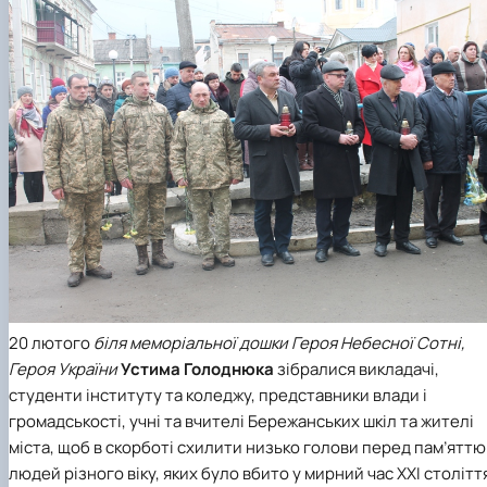
20 лютого
біля меморіальної дошки Героя Небесної Сотні,
Героя України
Устима Голоднюка
зібралися викладачі,
студенти інституту та коледжу, представники влади і
громадськості, учні та вчителі Бережанських шкіл та жителі
міста, щоб в скорботі схилити низько голови перед пам’яттю
людей різного віку, яких було вбито у мирний час ХХІ столітт