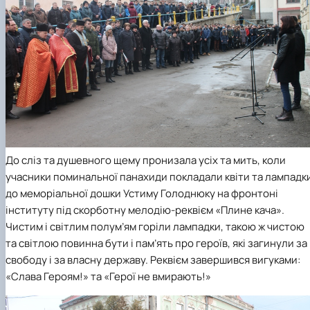
До сліз та душевного щему пронизала усіх та мить, коли
учасники поминальної панахиди покладали квіти та лампадк
до меморіальної дошки Устиму Голоднюку на фронтоні
інституту під скорботну мелодію-реквієм «Плине кача».
Чистим і світлим полум’ям горіли лампадки, такою ж чистою
та світлою повинна бути і пам’ять про героїв, які загинули за
свободу і за власну державу. Реквієм завершився вигуками:
«Слава Героям!» та «Герої не вмирають!»