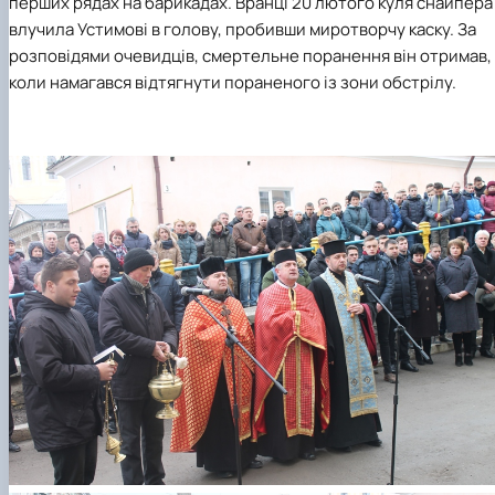
перших рядах на барикадах. Вранці 20 лютого куля снайпера
влучила Устимові в голову, пробивши миротворчу каску. За
розповідями очевидців, смертельне поранення він отримав,
коли намагався відтягнути пораненого із зони обстрілу.