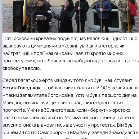
(MOOCs)
SEB-2025
Learning
Farm named after O.V. Muzychenko
Science
Architecture and Design
Faculty of Design and Engineering
International Students Office
University Research Services Catalogue
Faculty of Economics
Educational and Research Farm «Vorzel»
Research Institute of Forestry and Ornamenta
Berezhany Agrotechnical Institute
Horticulture
Faculty of Food Science, Nutrition and Qualit
Berezhany Professional College
Management
Research Institute of Technology and Quality
Bobrovytsia Professional College named after 
Animal Products
Mainova
Faculty of Humanities and Pedagogy
Faculty of Information Technologies
Research and Design Institute of
Boyarka College of Ecology and Natural
П'яті роковини кривавих подій під час Революції Гідності, що
Standardisation and Technologies of Eco-Safe a
Resources
Faculty of Land Management
вшановують цими днями в Україні, увійшли в історію як
Organic Products
Faculty of Law
Crimean Agro-Industrial College
найтрагічніші події нашої країни, залиті кров’ю мирних
Faculty of Veterinary Medicine
Ukrainian Laboratory of Quality and Safety of
Crimean Technical College of Land Reclamati
протестуючих, які зібрались на майдані відстоювати гідність
Agricultural Products
and Agricultural Mechanisation
Mechanical and Technological Faculty
свободу та волю.
Faculty of Plant Protection, Biotechnology an
Ukrainian Research Institute of Agricultural
Irpin Professional College
Ecology
Radiology
Mukachevo Professional College
Серед багатьох жертв майдану того дня був і наш студент
Nemishaieve Professional College
Устим Голоднюк.
«Той хлопчик в блакитній ООНівській касці
Nizhyn Agrotechnical Institute
– таким запам’ятала його країна. Устим був з першого дня на
Nizhyn Professional College
Prybrezhne Agrarian College
Майдані, починаючи ще з листопадових студентських
Rivne Professional College
протестів. У ніч на 30 листопада, коли «беркут» жорстоко
Zalishchyky Professional College named after
розігнав мирних активістів, Устима сильно побили, та це не
Ye. Khraplivyi
змусило юнака відмовитись від участі у протестах. Він був
бійцем 38 сотні Самооборони Майдану, завжди знаходився у