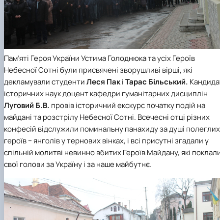
Пам’яті Героя України Устима Голоднюка та усіх Героїв
Небесної Сотні були присвячені зворушливі вірші, які
декламували студенти
Леся Пак
і
Тарас Більський.
Кандида
історичних наук доцент кафедри гуманітарних дисциплін
Луговий Б.В.
провів історичний екскурс початку подій на
майдані та розстрілу Небесної Сотні. Всечесні отці різних
конфесій відслужили поминальну панахиду за душі полеглих
героїв − янголів у тернових вінках, і всі присутні згадали у
спільній молитві невинно вбитих Героїв Майдану, які поклал
свої голови за Україну і за наше майбутнє.