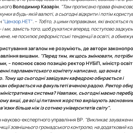
ького
Володимир Казарін
.
"Там прописано права фінансової
унки в будь-якій валюті, а сьогодні відкрити і потім корист
ін
"Цензор.НЕТ"
. –
Тобто, з цими поправками, які вносяться п
і ми, замість того, щоб рухатися вперед, поступово задкуємо
мене, не посилює реформістські тенденції в освіті, а обмежує
ористування
загалом не розуміють, де автори законопр
равління вишами.
"Перед тим, як щось змінювати, потрібн
ами
, – пояснює свою позицію ректор
НУБіП
, міністр освіт
шенні парламентського комітету написано, що вона є
. Тому що сьогодні завідувач кафедрою обирається і
кан обирається на факультеті вченою радою. Ректор оби
міністративна система? Навпаки, сьогодні маємо перебір
ому виші, де всі ці питання жорстко вирішують засновник
’язки більше ніж із сотнею університетів світу"
.
 науково-експертного управління ВР
.
"Викликає зауваженн
ункції зовнішнього громадського контролю, на додатковий к