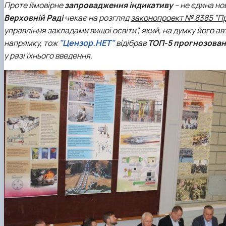
Проте ймовірне
запровадження індикативу
– не єдина но
Верховній Раді
чекає на розгляд
законопроект № 8385 "Про
управління закладами вищої освіти", який, на думку його а
напрямку, тож
"Цензор.НЕТ"
відібрав
ТОП-5 прогнозовани
у разі їхнього введення.