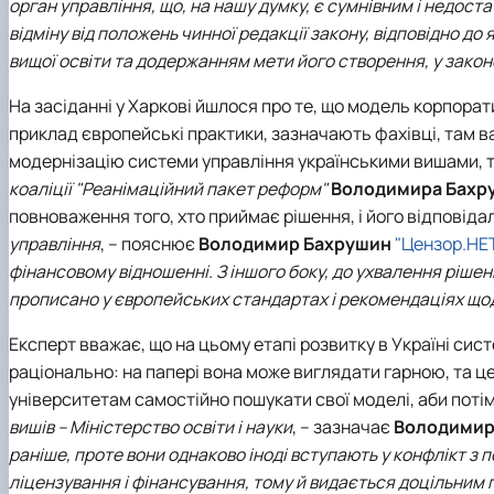
орган управління, що, на нашу думку, є сумнівним і недос
відміну від положень чинної редакції закону, відповідно д
вищої освіти та додержанням мети його створення, у зако
На засіданні у Харкові йшлося про те, що модель корпора
приклад європейські практики, зазначають фахівці, там в
модернізацію системи управління українськими вишами, т
коаліції "Реанімаційний пакет реформ"
Володимира Бахр
повноваження того, хто приймає рішення, і його відповіда
управління
, – пояснює
Володимир Бахрушин
"Цензор.НЕ
фінансовому відношенні. З іншого боку, до ухвалення рішен
прописано у європейських стандартах і рекомендаціях щод
Експерт вважає, що на цьому етапі розвитку в Україні сис
раціонально: на папері вона може виглядати гарною, та це
університетам самостійно пошукати свої моделі, аби поті
вишів – Міністерство освіти і науки
, – зазначає
Володимир
раніше, проте вони однаково іноді вступають у конфлікт з
ліцензування і фінансування, тому й видається доцільним