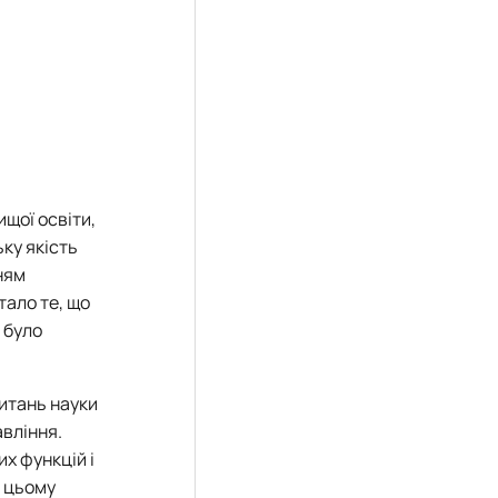
щої освіти,
ку якість
ням
тало те, що
 було
питань науки
вління.
х функцій і
и цьому