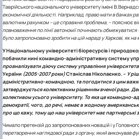
Таврійського національного університету імені В.Вернадс
економічної діяльності. Наприклад, право мати в банках рах
валютним рахунком – це справжня проблема
, – пояснює в
повноваження по лінії автономії починають обмежуватися – 
було запропоновано зробити на цій нараді у Харкові, як на 
У
Національному університеті біоресурсів і природок
побачили нині командно-адміністративну систему уп
проаналізувати діючу систему управління університет
України
(2005-2007 роки)
Станіслав Ніколаєнко
. –
У рі
адміністративно-командною, та погодитися з цим важко
затверджується колективним рішенням вченої ради. Де
колективом усього університету. То яка це командно-ад
демократії, чого, до речі, немає в жодному американськ
про що кажу, тому що наш університет має партнерські зв
Чимало претензій до запропонованих новацій і у
Головного
перетворення наглядової ради з органу, який виконував ф