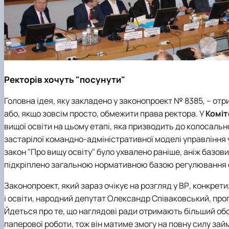
Ректорів хочуть "посунути"
Головна ідея, яку закладено у законопроект № 8385, – от
або, якщо зовсім просто, обмежити права ректора. У
Коміт
вищої освіти на цьому етапі, яка призводить до колосальн
застарілої командно-адміністративної моделі управління у
закон "Про вищу освіту" було ухвалено раніше, аніж базови
підкріплено загальною нормативною базою регулювання о
Законопроект, який зараз очікує на розгляд у ВР, конкре
і освіти, народний депутат Олександр Співаковський, про
Йдеться про те, що наглядові ради отримають більший обс
паперової роботи, тож він матиме змогу на повну силу за