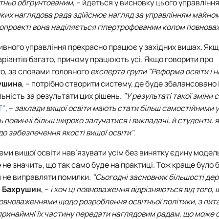
татньо обґрунтованим
, – йдеться у висновку цього управління
о яких наглядова рада здійснює нагляд за управлінням майно
нопроекті вона наділяється гіпертрофованим колом повнова
тивного управління прекрасно працює у західних вишах. Якщ
аріантів багато, причому працюють усі. Якщо говорити про
о, за словами головного
експерта групи "Реформа освіти і н
ушина
, – потрібно створити систему, де буде збалансовано 
льність за результати цих рішень.
"У результаті такої зміни
Т"
, –
заклади вищої освіти мають стати більш самостійними у
ь повинні більш широко залучатися і викладачі, й студенти, я
о забезпечення якості вищої освіти"
.
теми вищої освіти нав’язувати усім без винятку єдину модел
 не значить, що так само буде на практиці. Тож краще було 
м не виправляти помилки.
"Сьогодні засновник більшості де
 Бахрушин
, –
і хоч ці повноваження відрізняються від того,
 повноваженнями щодо розроблення освітньої політики, з пит
 принаймні їх частину передати наглядовим радам, що може 