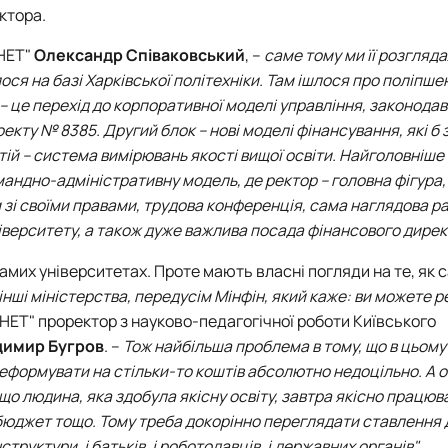
ктора.
НЕТ"
Олександр Співаковський
, –
саме тому ми її розгляд
ося на базі Харківської політехніки. Там ішлося про поліпше
 – це перехід до корпоративної моделі управління, законода
екту № 8385. Другий блок – нові моделі фінансування, які б
ій – система вимірювань якості вищої освіти. Найголовніше 
андно-адміністративну модель, де ректор – головна фігура,
 зі своїми правами, трудова конференція, сама наглядова ра
ніверситету, а також дуже важлива посада фінансового дире
самих університетах. Проте мають власні погляди на те, як 
інші міністерства, передусім Мінфін, який каже: ви можете
НЕТ" проректор з науково-педагогічної роботи
Київського
димир Бугров
. –
Тож найбільша проблема в тому, що в цьому
 реформувати на стільки-то коштів абсолютно недоцільно. А о
що людина, яка здобула якісну освіту, завтра якісно працюв
юджет тощо. Тому треба докорінно переглядати ставлення д
інструктури, і батьків, і роботодавців, і державних органів"
.