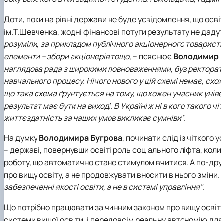
Доти, поки на рівні держави не буде усвідомлення, що осв
ім.Т.Шевченка
, жодні фінансові потуги результату не даду
розуміли, за прикладом публічного акціонерного товариства
елементи – збори акціонерів тощо
, – пояснює
Володимир 
наглядова рада з широкими повноваженнями, був ректорат 
навчального процесу. Нічого нового у цій схемі немає, схо
що така схема ґрунтується на тому, що кожен учасник уніве
результат має бути на виході. В Україні ж ні в кого такого ч
життєздатність за наших умов викликає сумніви"
.
На думку
Володимира Бугрова
, починати слід із чіткого
– державі, повернувши освіті роль соціального ліфта, кол
роботу, що автоматично стане стимулом вчитися. А по-дру
про вищу освіту, а не продовжувати вносити в нього зміни.
забезпеченні якості освіти, а не в системі управління"
.
Що потрібно працювати за чинним законом про вищу освіт
системи вищої освіти, і передовсім реальну автономію для