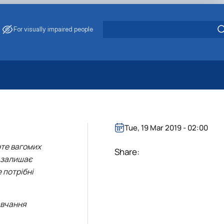
For visually impaired people
 Energy Saving
ark Management
. Muzychenko
Tue, 19 Mar 2019 - 02:00
es of Eco-Safe and Organic Products
оте вагомих
s
Share:
, залишає
echanisation
 потрібні
авчання