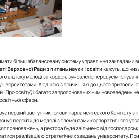
римати більш збалансовану систему управління закладами ви
еті Верховної Ради з питань науки і освіти
кажуть, що низь
ого відтоку молоді за кордон, зумовлено передусім існуван
ніверситетами. А однією з причин, які до цього призвели, с
й "Про освіту", і багато запропонованих ним нововведень не
світньої сфери.
тизує перший заступник голови парламентського Комітету з 
понує перейти до моделі з елементами корпоративного упра
яг повноважень, а ректора буде звільнено від господарськи
йматися реалізацією стратегічних завдань університету. Пр