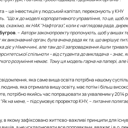
іта – це інвестиція у людський капітал, переконують у
КНУ
ть.
"Що ж до моделі корпоративного управління, то це, щоб 
, скажімо, як НАК "Нафтогаз", коли є наглядова рада, дирекц
Бугров
. –
Автори законопроекту пропонують, щоб у вишах т
як виконавчий орган, була вчена рада як та, що вирішує пи
жа діє у Німеччині, але там до її запровадження йшли тривал
рситетської спільноти – від студента до викладача – знає, 
іткого розуміння немає. Тому ця модель гарна на папері, але ї
 усвідомлення, яка саме вища освіта потрібна нашому суспіль
и людина, яка отримала вищу освіту, має потім і більш висо
ге, потрібно якийсь час попрацювати за ухваленим у 2014 
"Як на мене
, – підсумовує проректор
КНУ
, –
питання полягає
у, в якому зафіксовано життєво-важливі принципи для існу
 вишів, а не ускладнювати все поправками, вважає і в.о. ре