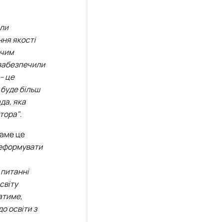
али
ння якості
вчим
 забезпечили
– це
 буде більш
да, яка
ктора"
.
саме це
 реформувати
 питанні
світу
атиме,
о освіти з