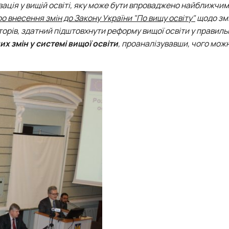
Mechanical and Technological Faculty
Nizhyn Professional College
вація у вищій освіті, яку може бути впроваджено найближчим
Faculty of Plant Protection, Biotechnology and Ecology
Prybrezhne Agrarian College
 внесення змін до Закону України "По вищу освіту"
щодо зм
Rivne Professional College
вторів, здатний підштовхнути реформу вищої освіти у правил
Zalishchyky Professional College named after Ye. Khraplivyi
х змін у системі вищої освіти
, проаналізувавши, чого мож