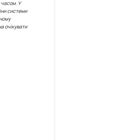
 часом. У
іни системи
ьному
на очікувати