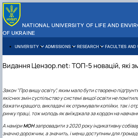
NATIONAL UNIVERSITY OF LIFE AND ENV
OF UKRAINE
UNIVERSITY
ADMISSIONS
RESEARCH
FACULTIES AND
About NUBiP
Academic Programs
Research Excellence
Educational and Research Institutes
Partnerships
Faculties and Units
Leadership & Governance
Cultural Diversity
Research Infrastructure
Faculties
International Projects
University Offices
Видання Цензор.net: ТОП-5 новацій, які з
Campus & Facilities
International Student Support
Projects
Educational & Research Farms
Erasmus+ Mobility
Press Service
Distinguished Community
About Ukraine and Kyiv
Publications & Journals
Research Institutes
International Relations Office
Commitments
Student Life
Legal Framework
Regional Colleges and Institutes
International Projects Office
Закон "Про вищу освіту", яким мало бути створено підґрунт
Patent & Licensing
International Students Office
якісних змін суспільство у системі вищої освіти не помітило
Science for Business
бажати кращого, викладачі як отримували копійки, так і отр
ринку праці, тож молодь як виїжджала за кордон на навчан
А наміри
МОН
запровадити з 2020 року індикативну собіва
значно дорожчим, а значить, і менш доступним для громадя