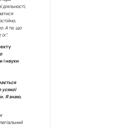
 діяльності,
уватися
остійно,
. А те, що
 їх"
.
оекту
о
и і науки
рається
 усякої
и. Я знаю,
я
олегіальний