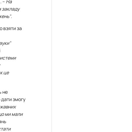
. –
На
м закладу
жень"
.
о взяти за
ауки"
і
 системи
к це
ь не
б дати змогу
ржавних
 що ми мали
ань
стати