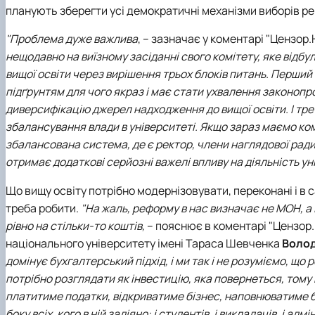
планують зберегти усі демократичні механізми виборів ре
"Проблема дуже важлива
, – зазначає у коментарі
"Цензор.
нещодавно на виїзному засіданні свого комітету, яке відбул
вищої освіти через вирішення трьох блоків питань. Перший
підґрунтям для чого якраз і має стати ухвалення законопро
диверсифікацію джерел надходження до вищої освіти. І трет
збалансування влади в університеті. Якщо зараз маємо ком
збалансована система, де є ректор, члени наглядової ради
отримає додаткові серйозні важелі впливу на діяльність у
Що вищу освіту потрібно модернізовувати, переконані і в 
треба робити.
"На жаль, реформу в нас визначає не МОН, а 
рівно на стільки-то коштів,
– пояснює в коментарі "Цензор.
національного університету імені Тараса Шевченка
Воло
домінує бухгалтерський підхід, і ми так і не розуміємо, що
потрібно розглядати як інвестицію, яка повернеться, тому 
платитиме податки, відкриватиме бізнес, наповнюватиме б
боку всіх, кого в ній задіяно: і студентів, і викладачів, і адм