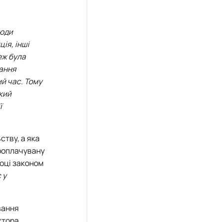
люди
ія, інші
еж була
тання
ий час. Тому
який
ї
ству, а яка
кооплачувану
році законом
 у
вання
ктора