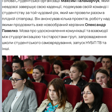
Голова
Студентської організації
Максим Паламарчук
, який
невдовзі завершує свою каденції, подякував своїй команді і
студентству за той чудовий рік, який ми провели разом в
плідній співпраці. Він анонсував кілька проектів, роботу над
якими продовжить вже новообраний керівник
Олександр
Павелко
. Мова про удосконалення комунікації та взаємодії
між студорганізацією та старостами груп, запровадження
школи студентського самоврядування, запуск НУБіП ТВ та
інші.