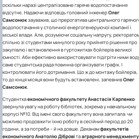
оскільки наразі централізоване гаряче водопостачання
відсутнє. Надаючи відповідь головний інженер
Олег
Самсонюк
зауважив, що прерогатива центрального гарячог
водопостачання у столичної енергогенеруючої компанії і
міської влади. Але, розуміючи соціальну напругу, ректорато
спільно зі студентами минулого року прийнято рішення про
закупівлю і встановлення в гуртожитках бойлерів великої
ємності. Аби ефективно використовувати підігріти ними воду
саме студентська рада повинна організувати графік. І
контролювати його дотримання. Що ж до монтажу бойлерів,
то до кінця місяця вони будуть встановлені, запевнив
Олег
Самсонюк
.
Студентка
економічного факультету
Анастасія Карпенко
звернула увагу на роботу бібліотек, зокрема у навчальному
корпусі №10. Від імені свого факультету вона запитала: чи
можливо продовжити їхню роботу в сесійний період до 20
години, а за потреби – й на довше. Деканам
факультетів
економічного
Анатолію Діброві
та
аграрного менеджменту