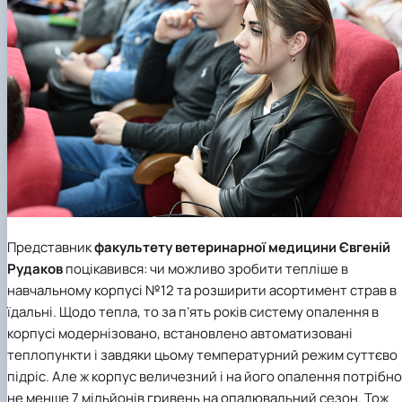
Представник
факультету ветеринарної медицини
Євгеній
Рудаков
поцікавився: чи можливо зробити тепліше в
навчальному корпусі №12 та розширити асортимент страв в
їдальні. Щодо тепла, то за п’ять років систему опалення в
корпусі модернізовано, встановлено автоматизовані
теплопункти і завдяки цьому температурний режим суттєво
підріс. Але ж корпус величезний і на його опалення потрібно
не менше 7 мільйонів гривень на опалювальний сезон. Тож