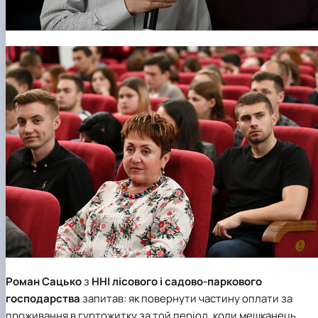
Роман Сацько
з
ННІ лісового і садово-паркового
господарства
запитав: як повернути частину оплати за
проживання в гуртожитку за той період, коли мешканець