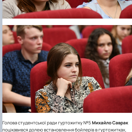
Голова студентської ради гуртожитку №5
Михайло Саврак
поцікавився долею встановлення бойлерів в гуртожитках,