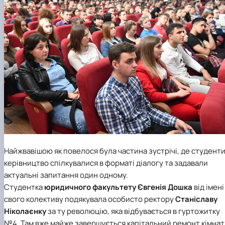
Найжвавішою як повелося була частина зустрічі, де студенти
керівництво спілкувалися в форматі діалогу та задавали
актуальні запитання один одному.
Студентка
юридичного факультету
Євгенія Дошка
від імені
свого колективу подякувала особисто ректору
Станіславу
Ніколаєнку
за ту революцію, яка відбувається в гуртожитку
№4. Там вже майже завершується капітальний ремонт кімнат