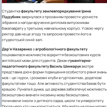
Студентка
факультету землевпорядкування
Ірина
Піддубняк
звернулася з проханням провести урочисте
зібрання з нагоди вручення дипломів випускникам
бакалаврату у третьому навчальному корпусі. У свою чергу
ректор дав на це згоду та запросив провести його в
студентській синій залі.
Дар’я Назаренко
з
агробіологічного факультету
поцікавилася можливістю відкриття безкоштовних курсів
англійської мови для студентів. Декан
гуманітарно-
педагогічного факультету
Василь Шинкарук
вкотре
представив діючі форми підвищення особистого рівня знань
мов – це і курси, і розмовні клуби в гуртожитках, додаткові
факультативи тощо. Але активність студентства бажає бути
кращою. Лунала й думка, що держава забезпечує можливість
безкоштовно вивчати іноземну мову безкоштовно,
починаючи інколи з дитячого садка, школи та університету.
Проте мало хто цим користується. Аби вийти на принципово