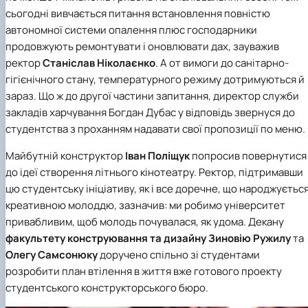
сьогодні вивчається питання встановлення повністю
автономної системи опалення плюс господарники
продовжують ремонтувати і оновлювати дах, зауважив
ректор
Станіслав Ніколаєнко
. А от вимоги до санітарно-
гігієнічного стану, температурного режиму дотримуються й
зараз. Що ж до другої частини запитання, директор служби
закладів харчування Богдан Дубас у відповідь звернуся до
студентства з проханням надавати свої пропозиції по меню.
Майбутній конструктор
Іван Поліщук
попросив повернутися
до ідеї створення літнього кінотеатру. Ректор, підтримавши
цю студентську ініціативу, як і все доречне, що народжуєтьс
креативною молоддю, зазначив: ми робимо університет
привабливим, щоб молодь почувалася, як удома. Декану
факультету конструювання та дизайну
Зиновію Ружилу
та
Олегу Самсонюку
доручено спільно зі студентами
розробити план втілення в життя вже готового проекту
студентського конструкторського бюро.