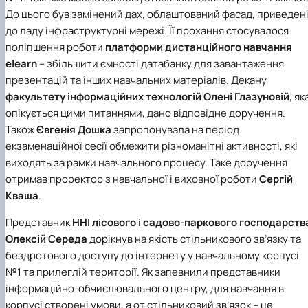
До цього був замінений дах, облаштований фасад, приведен
до ладу інфраструктурні мережі. Її прохання стосувалося
поліпшення роботи
платформи дистанційного навчання
elearn
– збільшити ємності датабанку для завантаження
презентацій та інших навчальних матеріалів. Декану
факультету інформаційних технологій
Олені Глазуновій
, як
опікується цими питаннями, дано відповідне доручення.
Також
Євгенія Дошка
запропонувала на період
екзаменаційної сесії обмежити різноманітні активності, які
виходять за рамки навчального процесу. Таке доручення
отримав проректор з навчальної і виховної роботи
Сергій
Кваша
.
Представник
ННІ лісового і садово-паркового господарств
Олексій Середа
дорікнув на якість стільникового зв’язку та
бездротового доступу до інтернету у навчальному корпусі
№1 та прилеглій території. Як запевнили представники
інформаційно-обчислювального центру, для навчання в
корпусі створені умови, а от стільниковий зв’язок – це