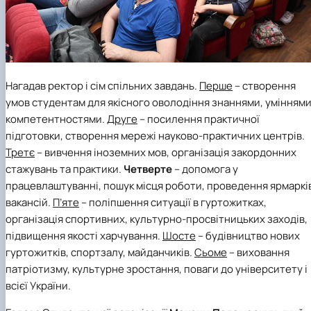
Нагадав ректор і сім спільних завдань.
Перше
– створення
умов студентам для якісного оволодіння знаннями, уміннями
компетентностями.
Друге
– посилення практичної
підготовки, створення мережі науково-практичних центрів.
Третє
– вивчення іноземних мов, організація закордонних
стажувань та практики.
Четверте
– допомога у
працевлаштуванні, пошук місця роботи, проведення ярмаркі
вакансій.
П’яте
– поліпшення ситуації в гуртожитках,
організація спортивних, культурно-просвітницьких заходів,
підвищення якості харчування.
Шосте
– будівництво нових
гуртожитків, спортзалу, майданчиків.
Сьоме
– виховання
патріотизму, культурне зростання, поваги до університету і
всієї України.