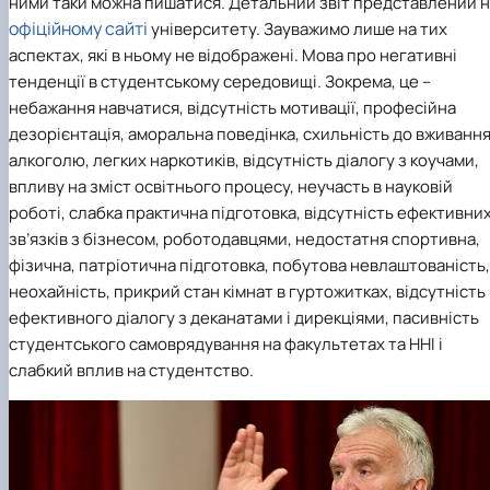
ними таки можна пишатися. Детальний звіт представлений 
офіційному сайті
університету. Зауважимо лише на тих
аспектах, які в ньому не відображені. Мова про негативні
тенденції в студентському середовищі. Зокрема, це –
небажання навчатися, відсутність мотивації, професійна
дезорієнтація, аморальна поведінка, схильність до вживанн
алкоголю, легких наркотиків, відсутність діалогу з коучами,
впливу на зміст освітнього процесу, неучасть в науковій
роботі, слабка практична підготовка, відсутність ефективни
зв’язків з бізнесом, роботодавцями, недостатня спортивна,
фізична, патріотична підготовка, побутова невлаштованість,
неохайність, прикрий стан кімнат в гуртожитках, відсутність
ефективного діалогу з деканатами і дирекціями, пасивність
студентського самоврядування на факультетах та ННІ і
слабкий вплив на студентство.