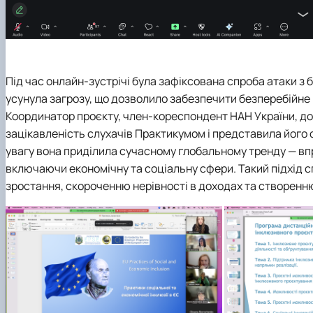
Під час онлайн-зустрічі була зафіксована спроба атаки з 
усунула загрозу, що дозволило забезпечити безперебійне 
Координатор проєкту, член-кореспондент НАН України, д
зацікавленість слухачів Практикумом і представила його о
увагу вона приділила сучасному глобальному тренду — вп
включаючи економічну та соціальну сфери. Такий підхід 
зростання, скороченню нерівності в доходах та створенню