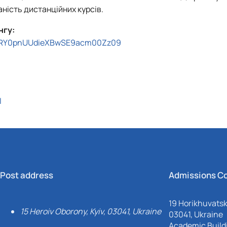
ність дистанційних курсів.
нгу:
cjFRY0pnUUdieXBwSE9acm00Zz09
I
Post address
Admissions C
19 Horikhuvatsky
15 Heroiv Oborony, Kyiv, 03041, Ukraine
03041, Ukraine
Academic Buildi