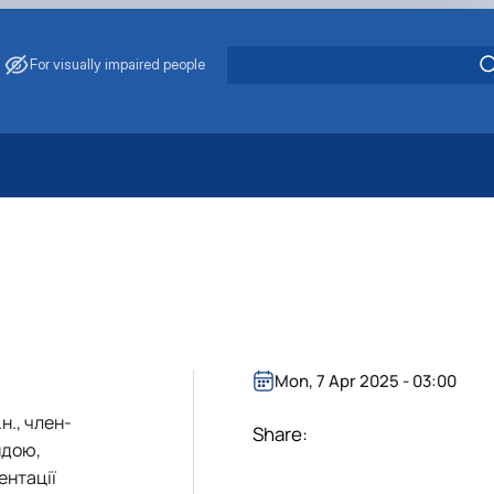
For visually impaired people
 Energy Saving
ark Management
. Muzychenko
es of Eco-Safe and Organic Products
s
echanisation
Mon, 7 Apr 2025 - 03:00
н., член-
Share:
ндою,
ентації