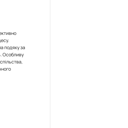
фективно
есу.
а подяку за
ь. Особливу
спільства,
чного