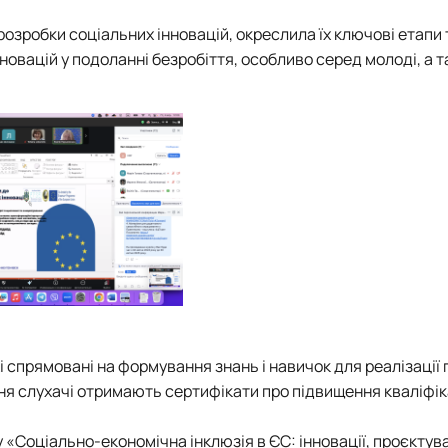
розробки соціальних інновацій, окреслила їх ключові етапи 
овацій у подоланні безробіття, особливо серед молоді, а т
кі спрямовані на формування знань і навичок для реалізації 
ня слухачі отримають сертифікати про підвищення кваліфік
 «Соціально-економічна інклюзія в ЄС: інновації, проєктув