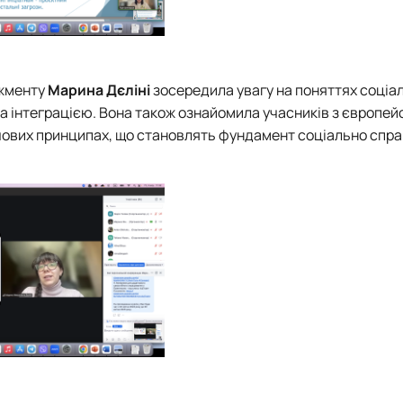
джменту
Марина Дєліні
зосередила увагу на поняттях соціа
ю та інтеграцією. Вона також ознайомила учасників з європе
ючових принципах, що становлять фундамент соціально спра