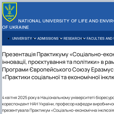
NATIONAL UNIVERSITY OF LIFE AND ENV
OF UKRAINE
UNIVERSITY
ADMISSIONS
RESEARCH
FACULTIES AND
About NUBiP
Academic Programs
Research Excellence
Educational and Research Institutes
Partnerships
Faculties and Units
Leadership & Governance
Cultural Diversity
Research Infrastructure
Faculties
International Projects
University Offices
Презентація Практикуму «Соціально-екон
Campus & Facilities
International Student Support
Projects
Educational & Research Farms
Erasmus+ Mobility
Press Service
інновації, проєктування та політики» в ра
Distinguished Community
About Ukraine and Kyiv
Publications & Journals
Research Institutes
International Relations Office
Програми Європейського Союзу Еразмус
Commitments
Student Life
Legal Framework
Regional Colleges and Institutes
International Projects Office
«Практики соціальної та економічної інклю
Patent & Licensing
International Students Office
Science for Business
4 квітня 2025 року в Національному університеті біоресур
кореспондент НАН України, професор кафедри виробничо
презентувала Практикум «Соціально-економічна інклюзія в