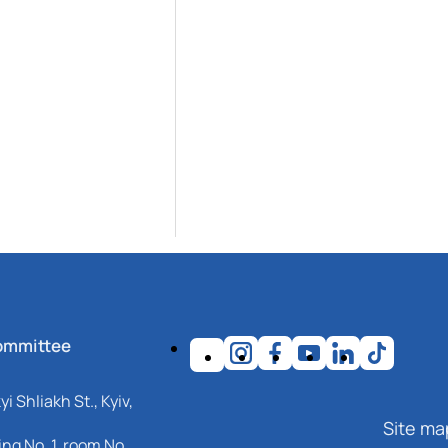
ommittee
i Shliakh St., Kyiv,
Site ma
ng No. 1, room No.