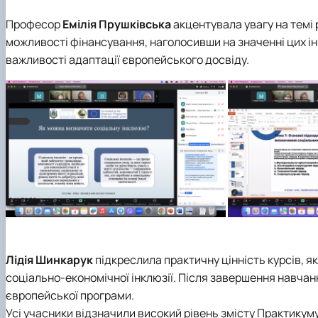
Професор
Емілія Прушківська
акцентувала увагу на темі 
можливості фінансування, наголосивши на значенні цих інн
важливості адаптації європейського досвіду.
Лідія Шинкарук
підкреслила практичну цінність курсів, я
соціально-економічної інклюзії. Після завершення навчан
європейської програми.
Усі учасники відзначили високий рівень змісту Практикуму