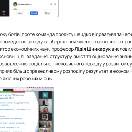
боку ботів, проте команда проєкту швидко відреагувала і е
проведення заходу та збереження якісного освітнього проц
октор економічних наук, професор
Лідія
Шинкарук
висловил
сновні цілі, завдання, структуру, зміст та оцінювання знан
ровадженню соціально-інклюзивного підходу у розвиток су
сприяє більш справедливому розподілу результатів економі
 якісних робочих місць.