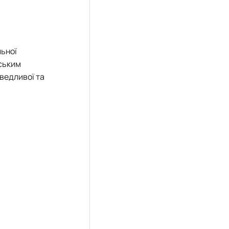
льної
йським
ведливої та