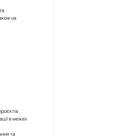
та
акож на
проєктів
ації в межах
ання та