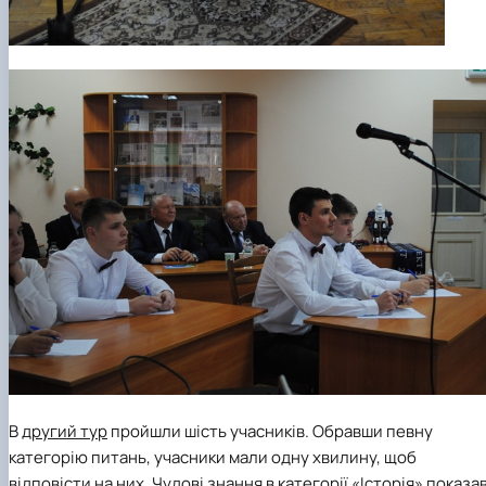
В
другий тур
пройшли шість учасників. Обравши певну
категорію питань, учасники мали одну хвилину, щоб
відповісти на них. Чудові знання в категорії «Історія» показа