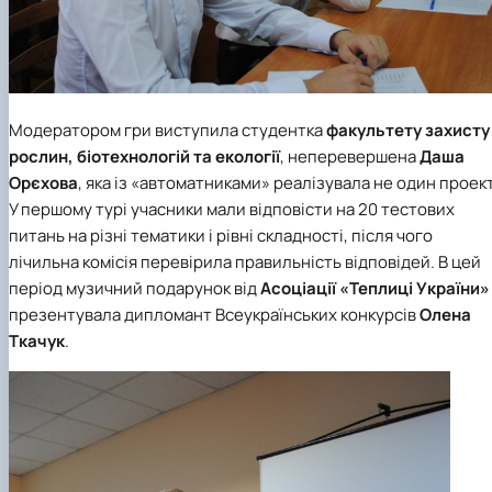
Модератором гри виступила студентка
факультету захисту
рослин, біотехнологій та екології
, неперевершена
Даша
Орєхова
, яка із «автоматниками» реалізувала не один проект
У першому турі учасники мали відповісти на 20 тестових
питань на різні тематики і рівні складності, після чого
лічильна комісія перевірила правильність відповідей. В цей
період музичний подарунок від
Асоціації «Теплиці України»
презентувала дипломант Всеукраїнських конкурсів
Олена
Ткачук
.