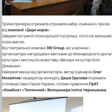
Трійка призерів отримала отримала набір «смачних» призів
від
компанії «Дари морів»
.
Завдяки потужній спонсорській підтримці, ніхто не залишив
поза увагою.
Від театральної компанії
RB-Group
, всі учасники і
організатори нагороджені квитками до Міжнародного центр
культури і мистецтв на виставу «Вечори на хуторі біля
Диканьки».
Найкреативніші від організаторів, автор сценарію
Олег
Михайлов
і модератор конкурсу
Даша Орєхова
отримали
стипендії імені Героя України, голови правління
ПрАТ
«Комбінат «Тепличний»
Володимира Ілліча Чернишенка
.