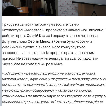
Прибув на свято і «патрон» університетських
інтелектуальних баталій, проректор з навчальної і виховної
роботи, проф.
Сергій Кваша
і одразу ж взявся до справи.
Вступне слово
Сергія Миколайовича
було коротким і
учасникам науково-пізнавального конкурсу було
запропоноване питання від проректора з відповідним
призом. Не зразу нашим інтелектуалам вдалося здолати
бар’єр, але це була тільки розминка.
«…Студенти – це найбільш емоційна, найбільш активна
частина молоді, адже саме у студентські роки розкриваютьс
всі таланти та можливості людини. Цей захід ми проводимо 
метою підтримки обдарованої й талановитої молоді,
стимулювання розвитку її наукового і творчого потенціалу т
відзначення кращих студентів інституту, підвищення рівня