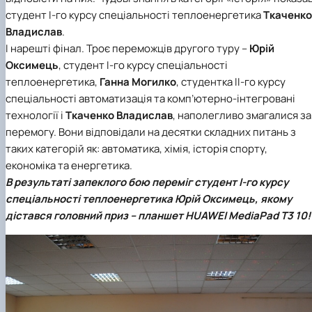
студент І-го курсу
спеціальності теплоенергетика
Ткаченко
Владислав
.
І нарешті фінал. Троє переможців другого туру –
Юрій
Оксимець
, студент І-го курсу спеціальності
теплоенергетика,
Ганна Могилко
, студентка ІІ-го курсу
спеціальності автоматизація та комп’ютерно-інтегровані
технології
і
Ткаченко Владислав
, наполегливо змагалися за
перемогу. Вони відповідали на десятки складних питань з
таких категорій як: автоматика, хімія, історія спорту,
економіка та енергетика.
В результаті запеклого бою переміг студент І-го курсу
спеціальності теплоенергетика Юрій Оксимець, якому
дістався головний приз – планшет HUAWEI MediaPad T3 10!