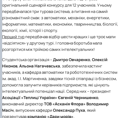
оригінальний сценарій конкурсу для 12 учасників. У ньому
передбачалася три турова система, а питання на самий
різноманітний смак: з автоматики, механіки, енергетики,
інформатики, математики, економіки, тваринництва, біології
екології, хімії, історії і спорту.
Перший тур
передбачав відбір шести кращих і ще троє мали
«відсіятися» у другому турі. І головна боротьба мала
розгорітися між трійкою самих інтелектуальних!
Студентська організація –
Дмитро Овчаренко
,
Олексій
Ніконов
,
Альона Нагачевська
, забезпечила кастинг
учасників, а
кафедра автоматики та робототехнічних систем
ім. акад. І.І. Мартиненка
, завдяки тісній співпраці із бізнесом,
допомогла залучити керівників підприємств, які цінують
інтелектуальний потенціал нації. Серед них – президент
Асоціації «Теплиці України»
Євгеній Чернишенко
,
виконавчий директор
ТОВ «Асканія Флора»
Володимир
Масіч
, випускник кафедри
Олександр Пуха
, який
презентував
компанію «Дари морів»
.