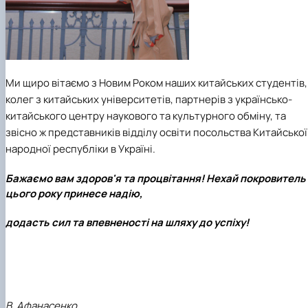
Ми щиро вітаємо з Новим Роком наших китайських студентів,
колег з китайських університетів, партнерів з українсько-
китайського центру наукового та культурного обміну, та
звісно ж представників відділу освіти посольства Китайської
народної республіки в Україні.
Бажаємо вам здоров'я та процвітання! Нехай покровитель
цього року принесе надію,
додасть сил та впевненості на шляху до успіху!
В. Афанасенко,