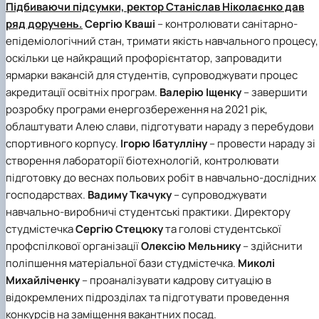
Підбиваючи підсумки, ректор Станіслав Ніколаєнко дав
ряд доручень.
Сергію Кваші
– контролювати санітарно-
епідеміологічний стан, тримати якість навчального процесу,
оскільки це найкращий профорієнтатор, запровадити
ярмарки вакансій для студентів, супроводжувати процес
акредитації освітніх програм.
Валерію Іщенку
– завершити
розробку програми енергозбереження на 2021 рік,
облаштувати Алею слави, підготувати нараду з перебудови
спортивного корпусу.
Ігорю Ібатулліну
– провести нараду зі
створення лабораторії біотехнологій, контролювати
підготовку до веснах польових робіт в навчально-дослідних
господарствах.
Вадиму Ткачуку
– супроводжувати
навчально-виробничі студентські практики. Директору
студмістечка
Сергію Стецюку
та голові студентської
профспілкової організації
Олексію Мельнику
– здійснити
поліпшення матеріальної бази студмістечка.
Миколі
Михайліченку
– проаналізувати кадрову ситуацію в
відокремлених підрозділах та підготувати проведення
конкурсів на заміщення вакантних посад.