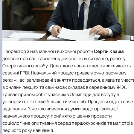
Проректор з навчальної і виховної роботи
Сергій Кваша
доповів про санітарно-епідеміологічну ситуацію, роботу
Оперативного штабу. Додаткове навантаження викликають
сезонні ГРВІ. Навчальний процес триває в очно-заочному
режимі, всі заплановані заняття проводяться, а явка та участ
в онлайн лекціях та семінарах складає в середньому 94%.
Триває прийом робіт учасників Олімпіади для вступу в
університет – їх вже більше тисячі осіб. Працює й підготовче
відділення. З метою вивчення думки щодо організації
навчального процесу, прийнято рішення провести
соціологічне опитування серед першокурсників та магістрів
першого року навчання.