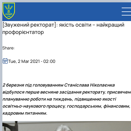
[Звужений ректорат]: якість освіти – найкращий
профорієнтатор
Share:
UA
EN
Tue, 2 Mar 2021 - 02:00
UNIVERSITY
About NUBiP
ADMISSIONS
2 березня під головуванням
Станіслава Ніколаєнка
Leadership & Governance
University at a Glance
Academic Programs
RESEARCH
Campus & Facilities
History
University management
Cultural Diversity
Preparatory Programs
відбулося перше весняне засідання ректорату, присвячен
Research Excellence
FACULTIES AND UNITS
Distinguished Community
Global Rankings
President
Academic Buildings
International Student Support
Bachelor
Research Infrastructure
Educational and Research Institutes
INTERNATIONAL
плануванню роботи на тиждень, підвищенню якості
Commitments
Internationalization Strategy
Supervisory Board
Student Residences
Outstanding Alumni and Staff
About Ukraine and Kyiv
Master
Projects
Faculties
Educational and Research Institute of
Partnerships
CONTACTS
освітньо-наукового процесу, господарським, фінансовим,
Visual Identity
Employer Advisory Board
Sports Complexes
Honorary Doctors & Professors
Sustainable Development
Student Life
PhD / Doctoral Programs
Publications & Journals
Educational & Research Farms
Energetics, Automation and Energy Saving
Faculty of Agrobiology
International Projects
Global Partnership Map
Faculties and Units
кадровим питанням.
Botanical Garden
In Memory of Ukraine's Defenders
Anti-Bribery & Corruption
Double Degree Programs
Student Senate
Legal Framework
Research Institutes
Educational and Research Institute of Forestr
Faculty of Agricultural Management
Agronomic Research Station
Erasmus+ Mobility
Universities
University Offices
Gender Equality
Erasmus+ exchange program
Patent & Licensing
Regional Colleges and Institutes
and Landscape-Park Management
Faculty of Animal Science and Water
Boyarka Forest Research Station
Research Institute of Animal Health
International Relations Office
Companies
For staff (teaching/training)
Press Service
Online courses and micro‑credentials
Science for Business
Bioresources
Educational and Research Institute of Lifelon
Velykosnytynske Educational and Research
Research Institute of Crop Science and Soil
Bakhchysarai College of Construction,
International Projects Office
Organizations
For students