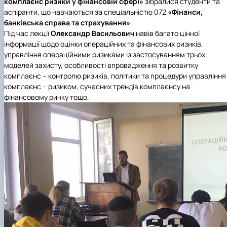
комплаєнс ризики у фінансовій сфері
»
зібралися студенти та
аспіранти, що навчаються за
спеціальністю 072
«Фінанси,
банківська справа та страхування»
.
Під час лекції
Олександр Васильович
навів багато цінної
інформації щодо оцінки операційних та фінансових ризиків,
управління операційними ризиками із застосуванням трьох
моделей захисту, особливості впровадження та розвитку
комплаєнс – контролю ризиків, політики та процедури управління
комплаєнс – ризиком, сучасних трендів комплаєнсу на
фінансовому ринку тощо.