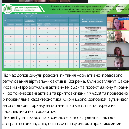
Під час доповіді були розкриті питання нормативно-правового
регулювання віртуальних активів. Зокрема, були розглянуті Зако
України «Про віртуальні активи» № 3637 та проект Закону України
«Про токенізовані активи та криптоактиви» № 4328 та проведено
їх порівняльна характеристика. Окрім цього, доповідач зупинився
на огляді крипторинку за останні шість місяців та окреслив
перспективи його розвитку.
Лекція була цікавою та корисною як для студентів, так і для
аспірантів і викладачів, оскільки спілкуючись з практиками ми