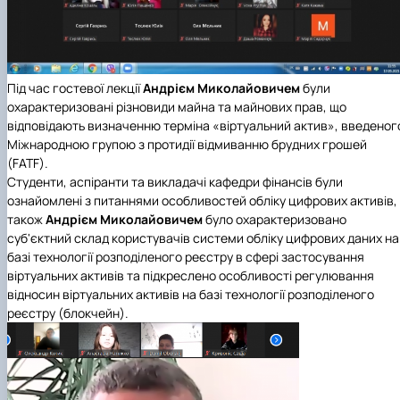
Під час гостевої лекції
Андрієм Миколайовичем
були
охарактеризовані різновиди майна та майнових прав, що
відповідають визначенню терміна «віртуальний актив», введеног
Міжнародною групою з протидії відмиванню брудних грошей
(FATF).
Студенти, аспіранти та викладачі кафедри фінансів були
ознайомлені з питаннями особливостей обліку цифрових активів,
також
Андрієм Миколайовичем
було охарактеризовано
суб'єктний склад користувачів системи обліку цифрових даних на
базі технології розподіленого реєстру в сфері застосування
віртуальних активів та підкреслено особливості регулювання
відносин віртуальних активів на базі технології розподіленого
реєстру (блокчейн).