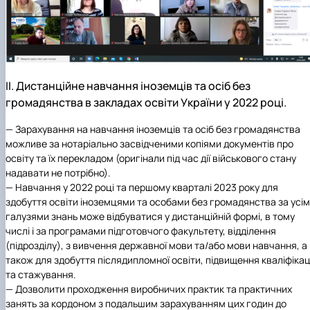
ІІ. Дистанційне навчання іноземців та осіб без
громадянства в закладах освіти України у 2022 році.
— Зарахування на навчання іноземців та осіб без громадянства
можливе за нотаріально засвідченими копіями документів про
освіту та їх перекладом (оригінали під час дії військового стану
надавати не потрібно).
— Навчання у 2022 році та першому кварталі 2023 року для
здобуття освіти іноземцями та особами без громадянства за усі
галузями знань може відбуватися у дистанційній формі, в тому
числі і за програмами підготовчого факультету, відділення
(підрозділу), з вивчення державної мови та/або мови навчання, а
також для здобуття післядипломної освіти, підвищення кваліфікац
та стажування.
— Дозволити проходження виробничих практик та практичних
занять за кордоном з подальшим зарахуванням цих годин до