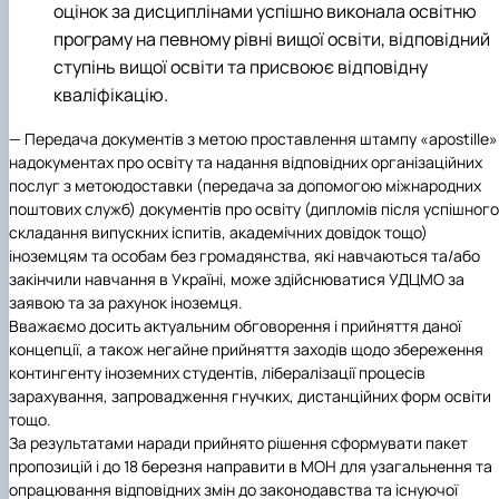
оцінок за дисциплінами успішно виконала освітню
програму на певному рівні вищої освіти, відповідний
ступінь вищої освіти та присвоює відповідну
кваліфікацію.
— Передача документів з метою проставлення штампу «apostille»
надокументах про освіту та надання відповідних організаційних
послуг з метоюдоставки (передача за допомогою міжнародних
поштових служб) документів про освіту (дипломів після успішного
складання випускних іспитів, академічних довідок тощо)
іноземцям та особам без громадянства, які навчаються та/або
закінчили навчання в Україні, може здійснюватися УДЦМО за
заявою та за рахунок іноземця.
Вважаємо досить актуальним обговорення і прийняття даної
концепції, а також негайне прийняття заходів щодо збереження
контингенту іноземних студентів, лібералізації процесів
зарахування, запровадження гнучких, дистанційних форм освіти
тощо.
За результатами наради прийнято рішення сформувати пакет
пропозицій і до 18 березня направити в МОН для узагальнення та
опрацювання відповідних змін до законодавства та існуючої