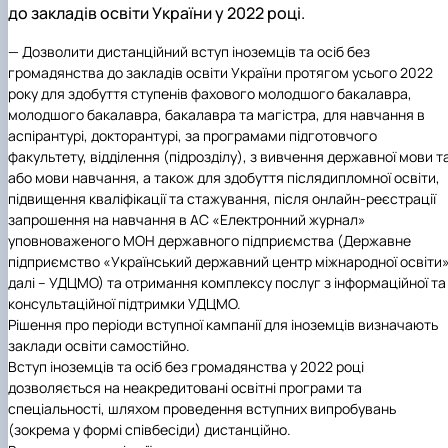
до закладів освіти України у 2022 році.
— Дозволити дистанційний вступ іноземців та осіб без
громадянства до закладів освіти України протягом усього 2022
року для здобуття ступенів фахового молодшого бакалавра,
молодшого бакалавра, бакалавра та магістра, для навчання в
аспірантурі, докторантурі, за програмами підготовчого
факультету, відділення (підрозділу), з вивчення державної мови т
або мови навчання, а також для здобуття післядипломної освіти,
підвищення кваліфікації та стажування, після онлайн-реєстрації
запрошення на навчання в АС «Електронний журнал»
уповноваженого МОН державного підприємства (Державне
підприємство «Український державний центр міжнародної освіти»
далі – УДЦМО) та отримання комплексу послуг з інформаційної та
консультаційної підтримки УДЦМО.
Рішення про періоди вступної кампанії для іноземців визначають
заклади освіти самостійно.
Вступ іноземців та осіб без громадянства у 2022 році
дозволяється на неакредитовані освітні програми та
спеціальності, шляхом проведення вступних випробувань
(зокрема у формі співбесіди) дистанційно.