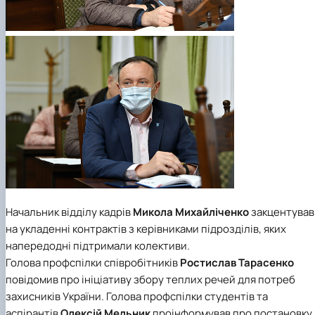
Начальник відділу кадрів
Микола Михайліченко
закцентував
на укладенні контрактів з керівниками підрозділів, яких
напередодні підтримали колективи.
Голова профспілки співробітників
Ростислав Тарасенко
повідомив про ініціативу збору теплих речей для потреб
захисників України. Голова профспілки студентів та
аспірантів
Олексій Мельник
проінформував про постановку