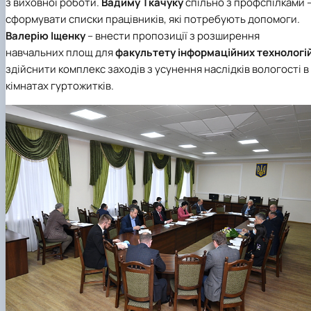
з виховної роботи.
Вадиму Ткачуку
спільно з профспілками 
сформувати списки працівників, які потребують допомоги.
Валерію Іщенку
– внести пропозиції з розширення
навчальних площ для
факультету інформаційних технологі
здійснити комплекс заходів з усунення наслідків вологості в
кімнатах гуртожитків.