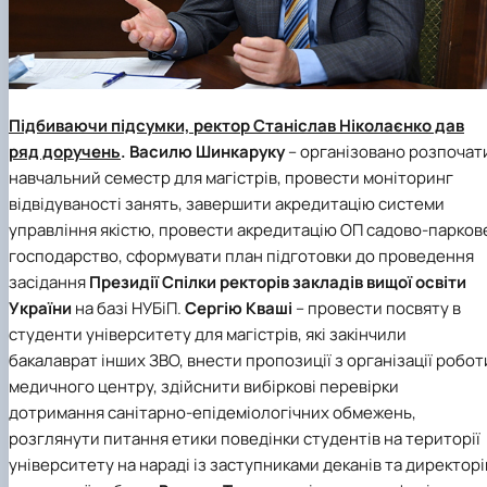
Підбиваючи підсумки, ректор Станіслав Ніколаєнко дав
ряд доручень
. Василю Шинкаруку
– організовано розпочат
навчальний семестр для магістрів, провести моніторинг
відвідуваності занять, завершити акредитацію системи
управління якістю, провести акредитацію ОП садово-парков
господарство, сформувати план підготовки до проведення
засідання
Президії Спілки ректорів закладів вищої освіти
України
на базі НУБіП.
Сергію Кваші
– провести посвяту в
студенти університету для магістрів, які закінчили
бакалаврат інших ЗВО, внести пропозиції з організації робот
медичного центру, здійснити вибіркові перевірки
дотримання санітарно-епідеміологічних обмежень,
розглянути питання етики поведінки студентів на території
університету на нараді із заступниками деканів та директорі