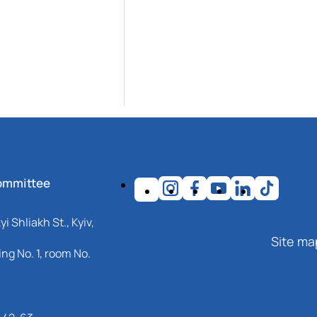
ommittee
i Shliakh St., Kyiv,
Site ma
ng No. 1, room No.