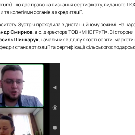
Mechanical and Technological Faculty
Nizhyn Professional College
 Forum), що дає право на визнання сертифікату, виданого Т
Faculty of Plant Protection, Biotechnology and Ecology
Prybrezhne Agrarian College
та колегіями органів з акредитації.
Rivne Professional College
Zalishchyky Professional College named after Ye. Khraplivyi
ерситету. Зустріч проходила в дистанційному режимі. На нар
андр Смирнов
, в.о. директора ТОВ «МНС ГРУП». Зі сторони
асиль Шинкарук
, начальник відділу якості освіти, маркети
афедри стандартизації та сертифікації сільськогосподарськ