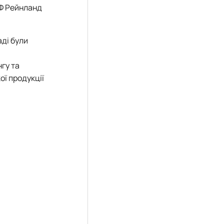
ЮФ Рейнланд
аді були
нгу та
ої продукції