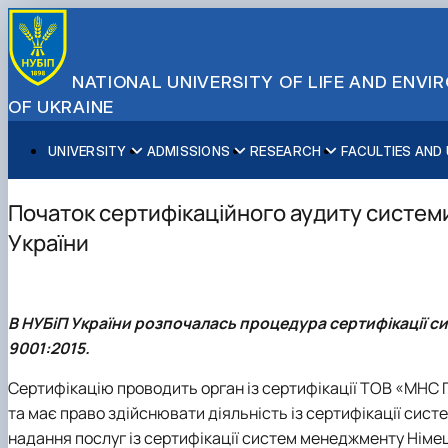
NATIONAL UNIVERSITY OF LIFE AND ENV
OF UKRAINE
UNIVERSITY
ADMISSIONS
RESEARCH
FACULTIES AND
About NUBiP
Academic Programs
Research Excellence
Educational and Research Institutes
Partnerships
Faculties and Units
Leadership & Governance
Cultural Diversity
Research Infrastructure
Faculties
International Projects
University Offices
Початок сертифікаційного аудиту систем
Campus & Facilities
International Student Support
Projects
Educational & Research Farms
Erasmus+ Mobility
Press Service
України
Distinguished Community
About Ukraine and Kyiv
Publications & Journals
Research Institutes
International Relations Office
Commitments
Student Life
Legal Framework
Regional Colleges and Institutes
International Projects Office
Patent & Licensing
International Students Office
В НУБіП України розпочалась процедура сертифікації с
Science for Business
9001:2015.
Сертифікацію проводить орган із сертифікації
ТОВ «МНС 
та має право здійснювати діяльність із сертифікації си
надання послуг із сертифікації систем менеджменту Німец