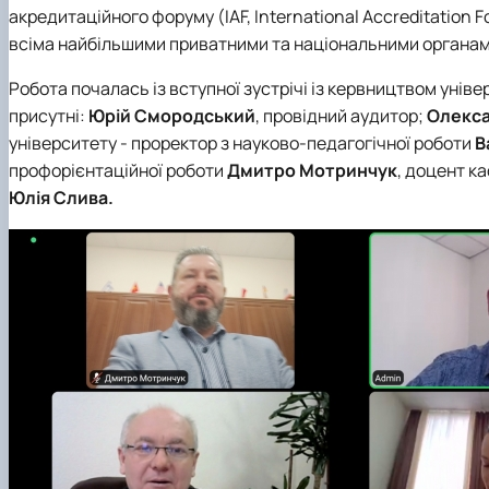
акредитаційного форуму (IAF, International Accreditation
всіма найбільшими приватними та національними органами 
Робота почалась із вступної зустрічі із кервництвом унів
присутні:
Юрій
Смородський
, провідний аудитор;
Олекс
університету - проректор з науково-педагогічної роботи
В
профорієнтаційної роботи
Дмитро
Мотринчук
, доцент к
Юлія
Слива.