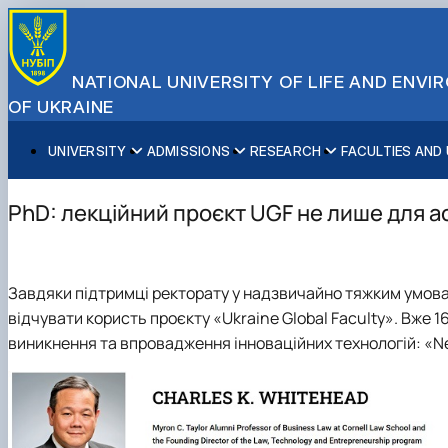
NATIONAL UNIVERSITY OF LIFE AND ENV
OF UKRAINE
UNIVERSITY
ADMISSIONS
RESEARCH
FACULTIES AND
About NUBiP
Academic Programs
Research Excellence
Educational and Research Institutes
Partnerships
Faculties and Units
Leadership & Governance
Cultural Diversity
Research Infrastructure
Faculties
International Projects
University Offices
PhD: лекційний проєкт UGF не лише для а
Campus & Facilities
International Student Support
Projects
Educational & Research Farms
Erasmus+ Mobility
Press Service
Distinguished Community
About Ukraine and Kyiv
Publications & Journals
Research Institutes
International Relations Office
Commitments
Student Life
Legal Framework
Regional Colleges and Institutes
International Projects Office
Завдяки підтримці ректорату у надзвичайно тяжким умовах
Patent & Licensing
International Students Office
відчувати користь
проєкту «Ukraine Global Faculty»
. Вже
1
Science for Business
виникнення та впровадження інноваційних технологій:
«N