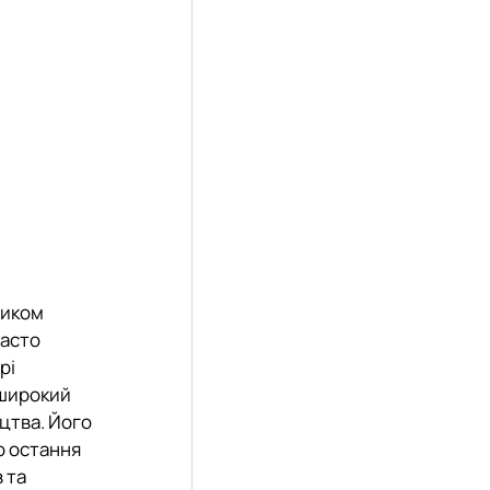
ником
часто
рі
 широкий
цтва. Його
о остання
в та