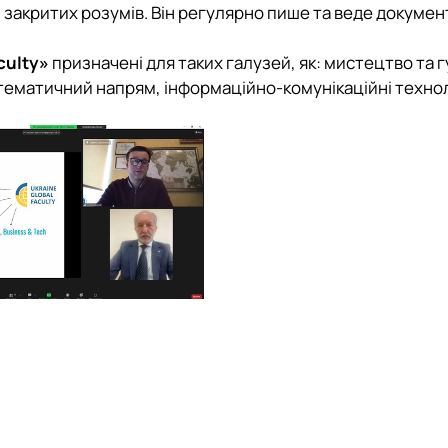
 і закритих розумів. Він регулярно пише та веде докумен
culty»
призначені для таких галузей, як: мистецтво та г
математичний напрям, інформаційно-комунікаційні технол