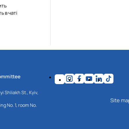
ить
ь в чаті
ommittee
i Shliakh St., Kyiv,
Site ma
ng No. 1, room No.