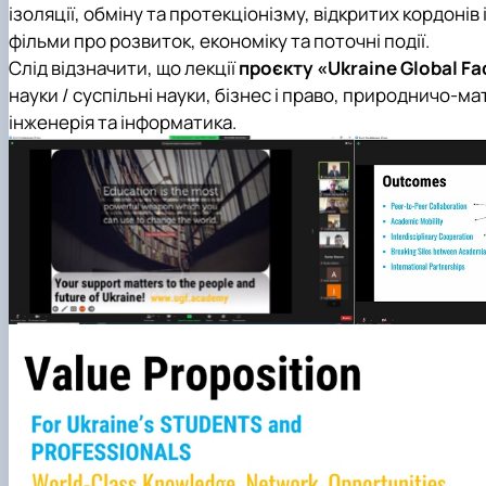
ізоляції, обміну та протекціонізму, відкритих кордонів
фільми про розвиток, економіку та поточні події.
Слід відзначити, що лекції
проєкту «Ukraine Global Fa
науки / суспільні науки, бізнес і право, природничо-
інженерія та інформатика.