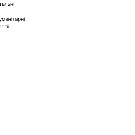
тальні
уманітарні
огії,