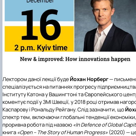
Лектором даної лекції буде
Йохан Норберг
— письменн
спеціалізується на питаннях прогресу підприємництва,
Інституту Катона у Вашингтоні та Європейського центр
коментує події у ЗМІ Швеції, у 2018 році отримав наг
Каспарову і Рональду Рейгану. Слід зазначити, що
Йох
спектр тем, включаючи глобальні тенденції економіки
проривна робота під назвою
«In Defence of Global Capi
книга
«Open – The Story of Human Progress»
(2020) — це