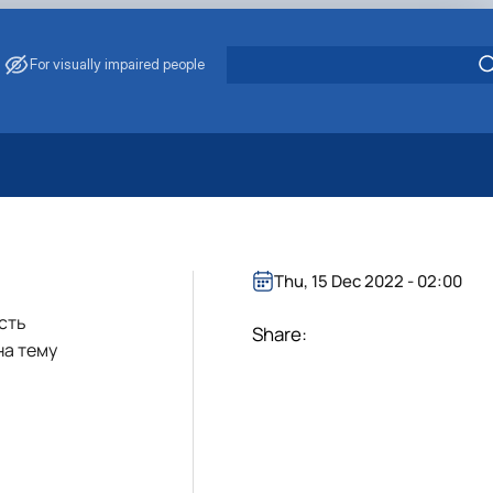
For visually impaired people
 Energy Saving
ark Management
. Muzychenko
Thu, 15 Dec 2022 - 02:00
es of Eco-Safe and Organic Products
сть
s
Share:
на тему
echanisation