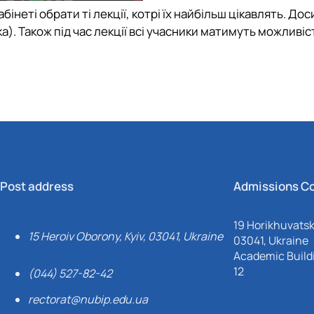
неті обрати ті лекції, котрі їх найбільш цікавлять. Дос
). Також під час лекції всі учасники матимуть можливіст
Post address
Admissions C
19 Horikhuvatsky
15 Heroiv Oborony, Kyiv, 03041, Ukraine
03041, Ukraine
Academic Buildi
12
(044) 527-82-42
rectorat@nubip.edu.ua