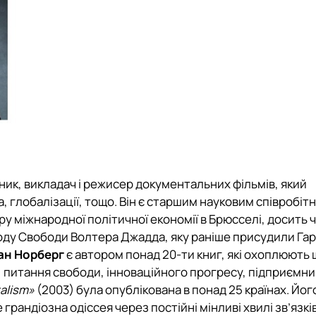
ик, викладач і режисер документальних фільмів, який
 глобалізації, тощо. Він є старшим науковим співробіт
у міжнародної політичної економії в Брюсселі, досить 
ороду Свободи Волтера Джадда, яку раніше присудили Гар
ан Норберг
є автором понад 20-ти книг, які охоплюють
, питання свободи, інноваційного прогресу, підприємни
talism»
(2003) була опублікована в понад 25 країнах. Йог
 грандіозна одіссея через постійні мінливі хвилі зв’язкі