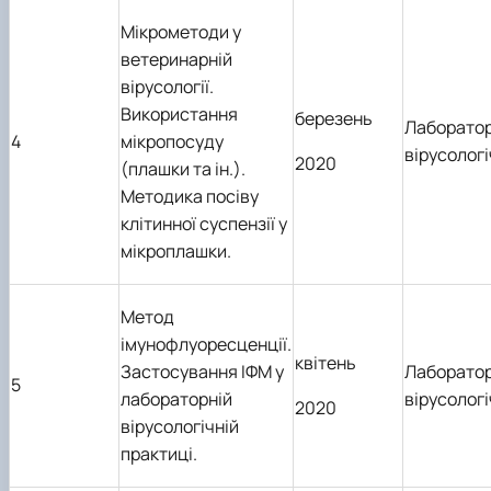
Мікрометоди у
ветеринарній
вірусології.
Використання
березень
Лаборатор
4
мікропосуду
вірусолог
2020
(плашки та ін.).
Методика посіву
клітинної суспензії у
мікроплашки.
Метод
імунофлуоресценції.
квітень
Застосування ІФМ у
Лаборатор
5
лабораторній
вірусолог
2020
вірусологічній
практиці.