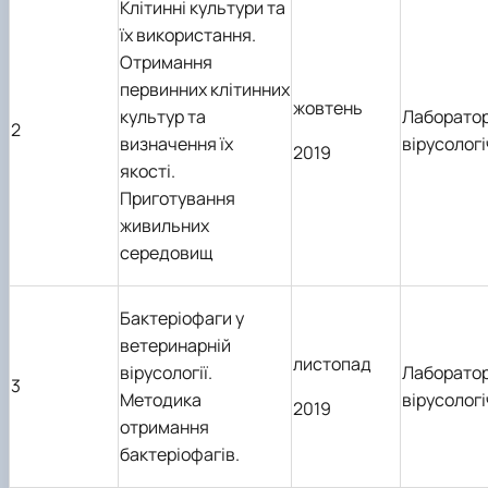
Клітинні культури та
їх використання.
Отримання
первинних клітинних
жовтень
культур та
Лаборатор
2
визначення їх
вірусолог
2019
якості.
Приготування
живильних
середовищ
Бактеріофаги у
ветеринарній
листопад
вірусології.
Лаборатор
3
Методика
вірусолог
2019
отримання
бактеріофагів.