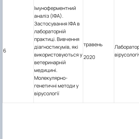
Імуноферментний
аналіз (ІФА).
Застосування ІФА в
лабораторній
практиці. Вивчення
травень
діагностикумів, які
Лаборатор
6
використовуються у
вірусолог
2020
ветеринарній
медицині.
Молекулярно-
генетичні методи у
вірусології