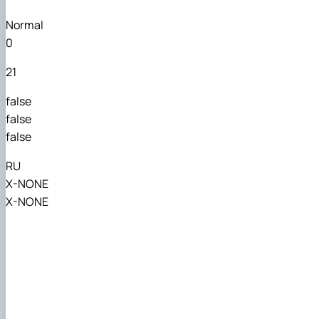
Normal
0
21
false
false
false
RU
X-NONE
X-NONE