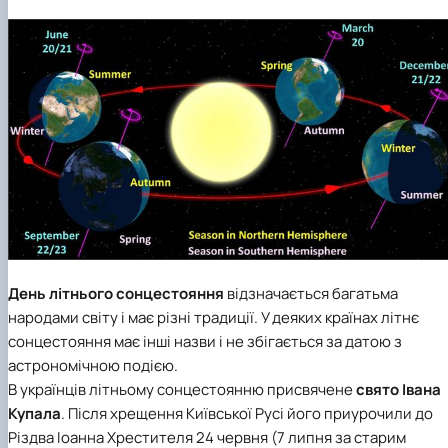
День літнього сонцестояння
відзначається багатьма
народами світу і має різні традиції. У деяких країнах літнє
сонцестояння має інші назви і не збігається за датою з
астрономічною подією.
В українців літньому сонцестоянню присвячене
свято Івана
Купала
. Після хрещення Київської Русі його приурочили до
Різдва Іоанна Хрестителя 24 червня (7 липня за старим