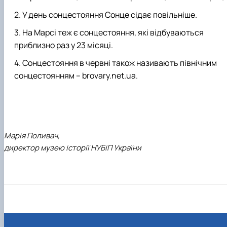
У день сонцестояння Сонце сідає повільніше.
На Марсі теж є сонцестояння, які відбуваються
приблизно раз у 23 місяці.
Сонцестояння в червні також називають північним
сонцестоянням – brovary.net.ua.
Марія Поливач,
директор музею історії НУБіП України