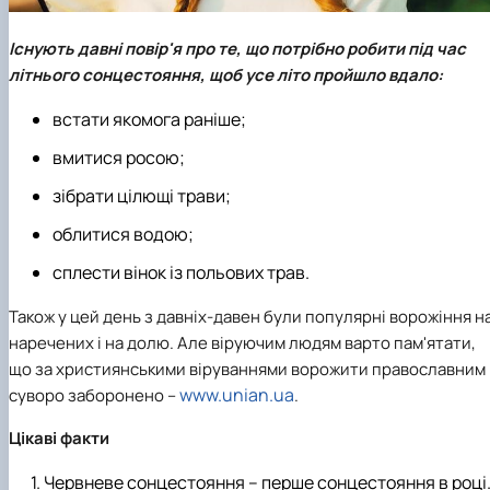
Існують давні повір'я про те, що потрібно робити під час
літнього сонцестояння, щоб усе літо пройшло вдало:
встати якомога раніше;
вмитися росою;
зібрати цілющі трави;
облитися водою;
сплести вінок із польових трав.
Також у цей день з давніх-давен були популярні ворожіння н
наречених і на долю. Але віруючим людям варто пам'ятати,
що за християнськими віруваннями ворожити православним
www.unian.ua
суворо заборонено –
.
Цікаві факти
Червневе сонцестояння – перше сонцестояння в році