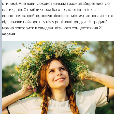
стилем). Але давні дохристиянські традиції збереглися до
наших днів. Стрибки через багаття, плетіння вінків,
ворожіння на любов, пошук цілющих і містичних рослин – так
відзначали найкоротшу ніч у році наші предки. Ці традиції
можна повторити в сам день літнього сонцестояння 21
червня.