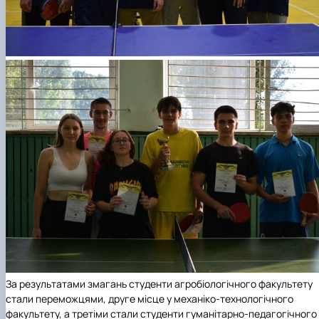
За результатами змагань студенти агробіологічного факультету
стали переможцями, друге місце у механіко-технологічного
факультету, а третіми стали студенти гуманітарно-педагогічного