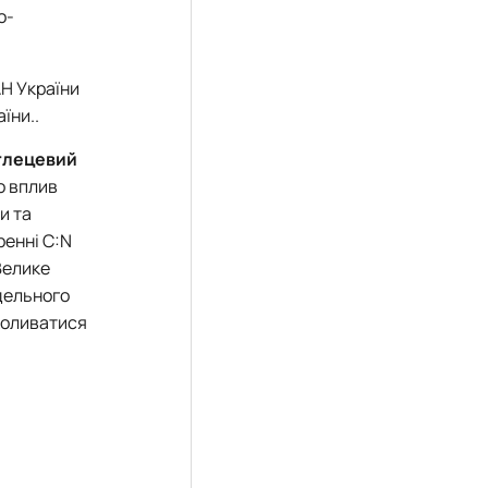
о-
АН України
їни..
глецевий
о вплив
и та
ренні C:N
Велике
дельного
коливатися