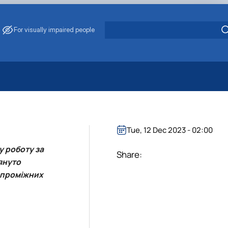
For visually impaired people
 Energy Saving
ark Management
. Muzychenko
Tue, 12 Dec 2023 - 02:00
es of Eco-Safe and Organic Products
у роботу за
s
Share:
лянуто
echanisation
і проміжних