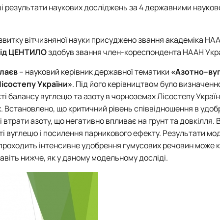
і результати наукових досліджень за 4 державними науков
озвитку вітчизняної науки присуджено звання академіка НА
ід ЦЕНТИЛО
здобув звання член-кореспондента НААН Укра
алаєв
– науковий керівник
державної тематики
«Азотно–ву
Лісостепу України»
. Під його керівництвом було визначенн
ті балансу вуглецю та азоту в чорноземах Лісостепу Україн
х. Встановлено, що критичний рівень співвідношення в удоб
 втрати азоту, що негативно впливає на грунт та довкілля. 
ті вуглецю і посилення парникового ефекту. Результати мо
о проходить інтенсивне удобрення гумусових речовин може 
і навіть нижче, як у даному модельному досліді.