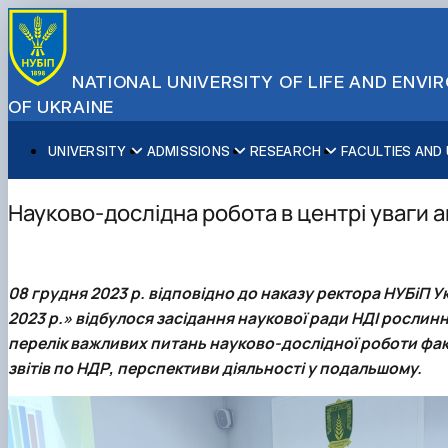
NATIONAL UNIVERSITY OF LIFE AND ENV
OF UKRAINE
UNIVERSITY
ADMISSIONS
RESEARCH
FACULTIES AND
About NUBiP
Academic Programs
Research Excellence
Educational and Research Institutes
Partnerships
Faculties and Units
Leadership & Governance
Cultural Diversity
Research Infrastructure
Faculties
International Projects
University Offices
Науково-дослідна робота в центрі уваги 
Campus & Facilities
International Student Support
Projects
Educational & Research Farms
Erasmus+ Mobility
Press Service
Distinguished Community
About Ukraine and Kyiv
Publications & Journals
Research Institutes
International Relations Office
Commitments
Student Life
Legal Framework
Regional Colleges and Institutes
International Projects Office
08 грудня 2023 р. відповідно до наказу ректора НУБіП У
Patent & Licensing
International Students Office
2023 р.» відбулося засідання наукової ради
НДІ рослинн
Science for Business
перелік важливих питань науково-дослідної роботи фак
звітів по НДР, перспективи діяльності у подальшому.