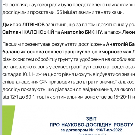
На розгляд наукової ради було представлено найважливіш
дослідними проєктами, 35 ініціативними тематиками.
Дмитро ЛІТВІНОВ
зазначив, що за вагомі досягнення у р
Світлані КАЛЕНСЬКІЙ
та
Анатолію БИКІНУ
, а також
Леон
Першим презентував результати досліджень
Анатолій Б
баланс як основа секвестрації вуглецю в чорноземах 
різних систем обробітку ґрунту та удобрення на особливос
встановлено їх роль у секвестрації вуглецю в агроценоза
складає 10:1. Нижче цього рівня можуть відбуватися значні
співвідношення C:N призводить до втрати значної кількос
досліду показують, що діапазон співвідношення, за яког
від 12:1 до 30:1, тоді як оптимальним воно стає за 15-20:1 