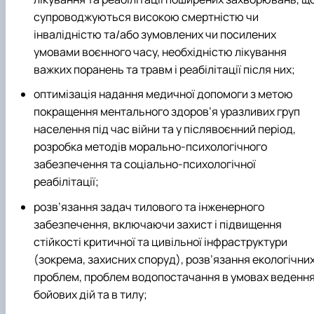
супроводжуються високою смертністю чи
інвалідністю та/або зумовлених чи посилених
умовами воєнного часу, необхідністю лікування
важких поранень та травм і реабілітації після них;
оптимізація надання медичної допомоги з метою
покращення ментального здоров’я уразливих груп
населення під час війни та у післявоєнний період,
розробка методів морально-психологічного
забезпечення та соціально-психологічної
реабілітації;
розв’язання задач тилового та інженерного
забезпечення, включаючи захист і підвищення
стійкості критичної та цивільної інфраструктури
(зокрема, захисних споруд), розв’язання екологічни
проблем, проблем водопостачання в умовах веденн
бойових дій та в тилу;