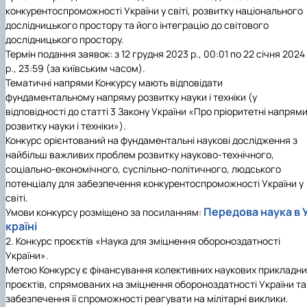
(MOOCs)
SEB-2025
Learning
Farm named after O.V. Muzychenko
Science
Architecture and Design
Faculty of Design and Engineering
International Students Office
конкурентоспроможності України у світі, розвитку національного
University Research Services Catalogue
Faculty of Economics
Educational and Research Farm «Vorzel»
Research Institute of Forestry and Ornamenta
Berezhany Agrotechnical Institute
дослідницького простору та його інтеграцію до світового
Horticulture
Faculty of Food Science, Nutrition and Qualit
Berezhany Professional College
дослідницького простору.
Management
Research Institute of Technology and Quality
Bobrovytsia Professional College named after 
Термін подання заявок: з
12 грудня 2023 р.
, 00:01 по
22 січня 2024
Animal Products
Mainova
Faculty of Humanities and Pedagogy
р.
, 23:59 (за київським часом).
Faculty of Information Technologies
Research and Design Institute of
Boyarka College of Ecology and Natural
Тематичні напрями Конкурсу мають відповідати
Standardisation and Technologies of Eco-Safe a
Resources
Faculty of Land Management
фундаментальному напряму розвитку науки і техніки (у
Organic Products
Faculty of Law
Crimean Agro-Industrial College
відповідності до статті 3 Закону України «Про пріоритетні напрям
Faculty of Veterinary Medicine
Ukrainian Laboratory of Quality and Safety of
Crimean Technical College of Land Reclamati
розвитку науки і техніки»).
Agricultural Products
and Agricultural Mechanisation
Mechanical and Technological Faculty
Конкурс орієнтований на фундаментальні наукові дослідження з
Faculty of Plant Protection, Biotechnology an
Ukrainian Research Institute of Agricultural
Irpin Professional College
найбільш важливих проблем розвитку науково-технічного,
Ecology
Radiology
Mukachevo Professional College
соціально-економічного, суспільно-політичного, людського
Nemishaieve Professional College
потенціалу для забезпечення конкурентоспроможності України у
Nizhyn Agrotechnical Institute
світі.
Передова наука в 
Nizhyn Professional College
Умови конкурсу розміщено за посиланням:
країні
Prybrezhne Agrarian College
Rivne Professional College
2. Конкурс проєктів «Наука для зміцнення обороноздатності
Zalishchyky Professional College named after
України».
Ye. Khraplivyi
Метою Конкурсу є фінансування колективних наукових прикладни
проєктів, спрямованих на зміцнення обороноздатності України та
забезпечення її спроможності реагувати на мілітарні виклики.