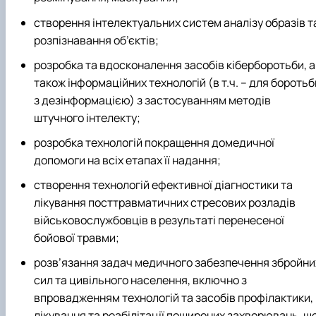
створення інтелектуальних систем аналізу образів т
розпізнавання об’єктів;
розробка та вдосконалення засобів кіберборотьби, а
також інформаційних технологій (в т.ч. – для боротьб
з дезінформацією) з застосуванням методів
штучного інтелекту;
розробка технологій покращення домедичної
допомоги на всіх етапах її надання;
створення технологій ефективної діагностики та
лікування посттравматичних стресових розладів
військовослужбовців в результаті перенесеної
бойової травми;
розв’язання задач медичного забезпечення збройни
сил та цивільного населення, включно з
впровадженням технологій та засобів профілактики,
лікування та реабілітації поширених захворювань, щ