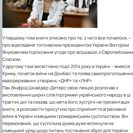
У першому томі книги описано про те, з чого все почалося, ‒
про відкладене тогочасним президентом України Віктором
Януковичем підписання угоди про асоціацію з Європейським
Союзом.
У другому томі висвітлено події 2014 року в Україні – анексія
Криму, початок війни на Донбасі та поява самопроголошени
квазідержавних утворень «ДНР» та «ЛНР».
Пан Вінфрід Шнайдер-Детерс свою лекцію розпочав з
висловлення щирих слів підтримки українського народу в ці
трагічні дні та сказав, що мета його зустрічі не презентація
книги, а розповісти присутнім про сприйняття агресивної
війни в Україні німецьким громадянським суспільством. Він
переконаний, що суспільна думка дуже вплинула на
німецький уряд щодо питань постачання зброї для України.