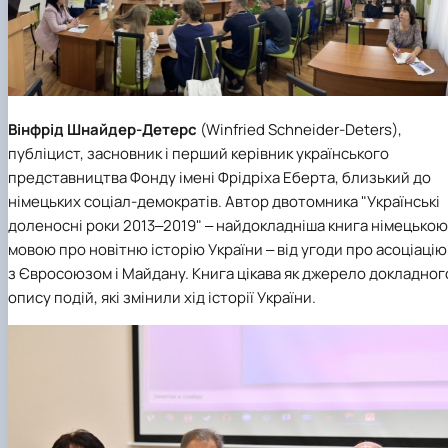
Вінфрід Шнайдер-Детерс
(Winfried Schneider-Deters),
публіцист, засновник і перший керівник українського
представництва Фонду імені Фрідріха Еберта, близький до
німецьких соціал-демократів. Автор двотомника "Українські
доленосні роки 2013‒2019" ‒ найдокладніша книга німецькою
мовою про новітню історію України ‒ від угоди про асоціацію
з Євросоюзом і Майдану. Книга цікава як джерело докладног
опису подій, які змінили хід історії України.