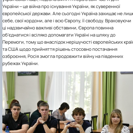
України ‒ це війна про існування України, як суверенної
європейської держави. Але сьогодні Україна захищає не лиш
себе, свої кордони, але і всю Європу, її свободу. Враховуючи
ці надзвичайно важливі обставини, Європа повинна
об'єднатися і всіляко допомагати Україні на шляху до
Перемоги, тому що внаслідок нерішучості європейських краї
та США щодо прийняття рішень стосовно постачання
озброєння, Росія змогла продовжити війну на південних
рубежах України.