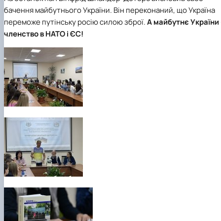
бачення майбутнього України. Він переконаний, що Україна
переможе путінську росію силою зброї.
А майбутнє України 
членство в НАТО і ЄС!