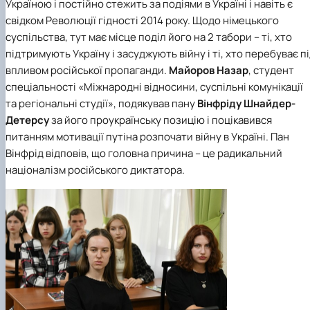
Україною і постійно стежить за подіями в Україні і навіть є
свідком Революції гідності 2014 року. Щодо німецького
суспільства, тут має місце поділ його на 2 табори – ті, хто
підтримують Україну і засуджують війну і ті, хто перебуває п
впливом російської пропаганди.
Майоров Назар
, студент
спеціальності «Міжнародні відносини, суспільні комунікації
та регіональні студії»
, подякував пану
Вінфріду Шнайдер-
Детерсу
за його проукраїнську позицію і поцікавився
питанням мотивації путіна розпочати війну в Україні. Пан
Вінфрід відповів, що головна причина – це радикальний
націоналізм російського диктатора.