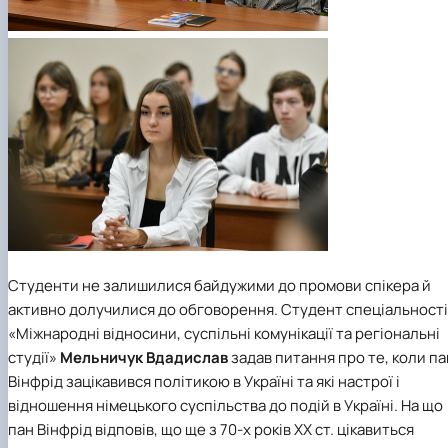
Студенти не залишилися байдужими до промови спікера й
активно долучилися до обговорення. Студент спеціальності
«Міжнародні відносини, суспільні комунікації та регіональні
студії»
Мельничук Вдадислав
задав питання про те, коли па
Вінфрід зацікавився політикою в Україні та які настрої і
відношення німецького суспільства до подій в Україні. На що
пан Вінфрід відповів, що ще з 70-х років ХХ ст. цікавиться