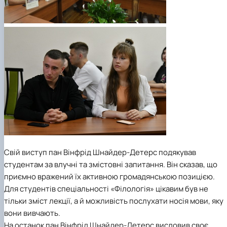
Свій виступ пан Вінфрід Шнайдер-Детерс подякував
студентам за влучні та змістовні запитання. Він сказав, що
приємно вражений їх активною громадянською позицією.
Для студентів
спеціальності «Філологія»
цікавим був не
тільки зміст лекції, а й можливість послухати носія мови, яку
вони вивчають.
На останок пан Вінфрід Шнайдер-Детерс висловив своє