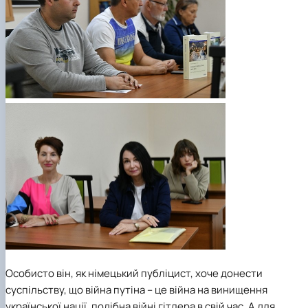
Особисто він, як німецький публіцист, хоче донести
суспільству, що війна путіна – це війна на винищення
української нації, подібна війні гітлера в свій час. А для