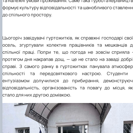
та належні умови проживання. Саме така турбота керівницт
формує культуру відповідальності та шанобливого ставлен
до спільного простору.
Цьогоріч завідувачі гуртожитків, як справжні господарі сво
осель, згуртували колектив працівників та мешканців д
спільної праці. Попри те, що погода не зовсім сприяла 
протягом дня накрапав дощ, — це не стало на заваді добр
справі. З самого ранку в гуртожитках панувала атмосфер
спільності та передсвяткового настрою. Студенти 
ентузіазмом долучилися до прибирання, демонструюч
відповідальність, організованість та повагу до місця, я
стало для них другою домівкою.