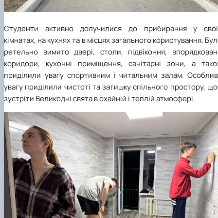
Студенти активно долучилися до прибирання у свої
кімнатах, на кухнях та в місцях загального користування. Бу
ретельно вимито двері, столи, підвіконня, впорядкован
коридори, кухонні приміщення, санітарні зони, а тако
приділили увагу спортивним і читальним залам. Особлив
увагу приділили чистоті та затишку спільного простору, щ
зустріти Великодні свята в охайній і теплій атмосфері.