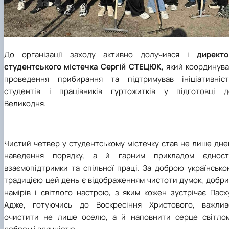
До організації заходу активно долучився і
директо
студентського містечка
Сергій СТЕЦЮК
, який координув
проведення прибирання та підтримував ініціативніст
студентів і працівників гуртожитків у підготовці д
Великодня.
Чистий четвер у студентському містечку став не лише дне
наведення порядку, а й гарним прикладом єдності
взаємопідтримки та спільної праці. За доброю українсько
традицією цей день є відображенням чистоти думок, добри
намірів і світлого настрою, з яким кожен зустрічає Пасх
Адже, готуючись до Воскресіння Христового, важлив
очистити не лише оселю, а й наповнити серце світлом