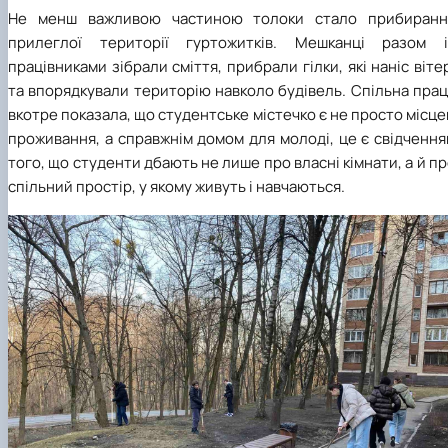
Не менш важливою частиною толоки стало прибиранн
прилеглої території гуртожитків. Мешканці разом і
працівниками зібрали сміття, прибрали гілки, які наніс віте
та впорядкували територію навколо будівель. Спільна пра
вкотре показала, що студентське містечко є не просто місц
проживання, а справжнім домом для молоді, це є свідченн
того, що студенти дбають не лише про власні кімнати, а й п
спільний простір, у якому живуть і навчаються.