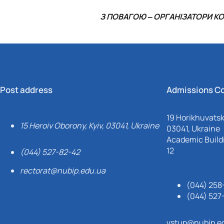
З ПОВАГОЮ ‒ ОРГАНІЗАТОРИ КО
Post address
Admissions C
19 Horikhuvatsky
15 Heroiv Oborony, Kyiv, 03041, Ukraine
03041, Ukraine
Academic Buildi
12
(044) 527-82-42
rectorat@nubip.edu.ua
(044) 258
(044) 527
vstup@nubip.e