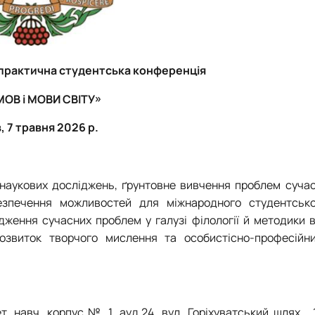
практична студентська конференція
МОВ і МОВИ СВІТУ»
в,
7 травня
202
6
р.
наукових досліджень, ґрунтовне вивчення проблем сучасн
безпечення можливостей для міжнародного студентсько
дження сучасних проблем у галузі філології й методики 
 розвиток творчого мислення та особистісно-професійн
, навч. корпус № 1, ауд.24, вул.
Горіхуватський шлях , 1