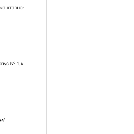
манітарно-
рпус № 1, к.
ни
!