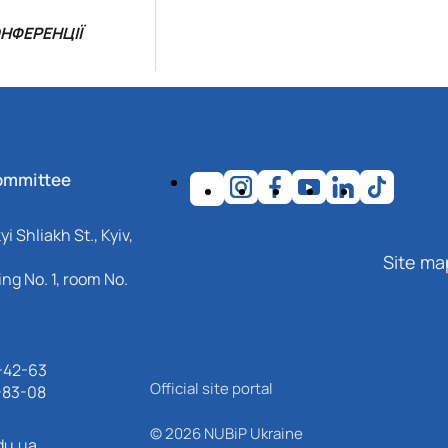
НФЕРЕНЦІЇ
ommittee
i Shliakh St., Kyiv,
Site ma
ng No. 1, room No.
-42-63
Official site portal
-83-08
© 2026 NUBiP Ukraine
du.ua