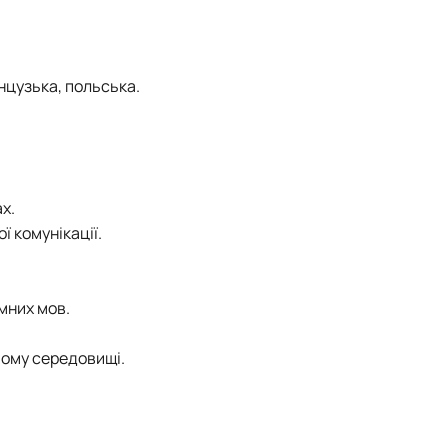
анцузька, польська.
х.
 комунікації.
емних мов.
ньому середовищі.