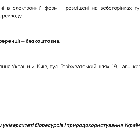
ні
в електронній формі і розміщені на вебсторінках гу
перекладу.
ференції
—
безкоштовна
.
ння України м. Київ, вул.
Горіхуватський шлях
, 19, навч. ко
у університеті біоресурсів і природокористування Украї