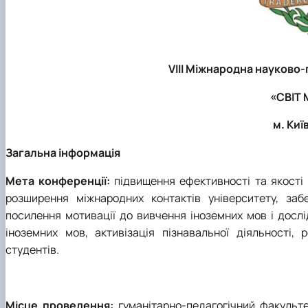
V
ІІІ
Міжнародна науково-
«СВІТ 
м. Киї
Загальна інформація
Мета конференції:
підвищення ефективності та якості 
розширення міжнародних контактів університету, за
посилення мотивації до вивчення іноземних мов і дослі
іноземних мов, активізація пізнавальної діяльності,
студентів.
Місце проведення:
гуманітарно-педагогічний факультет