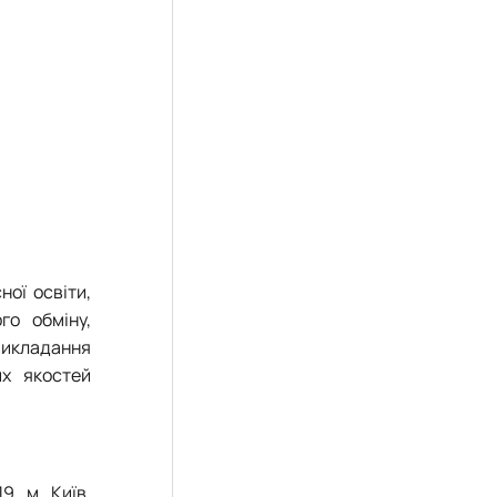
ої освіти,
го обміну,
викладання
их якостей
9, м. Київ,