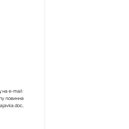
 на e-mail:
лу повинна
javka.doc,