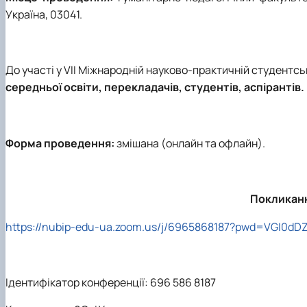
Україна, 03041.
До участі
у
V
ІІ Міжнародній науково-практичній студентс
середньої освіти, перекладачів, студентів, аспірантів.
Форма проведення:
змішана (
онлайн та офлайн
)
.
Покликанн
https://nubip-edu-ua.zoom.us/j/6965868187?pwd=VGI0
Ідентифікатор конференції: 696 586 8187