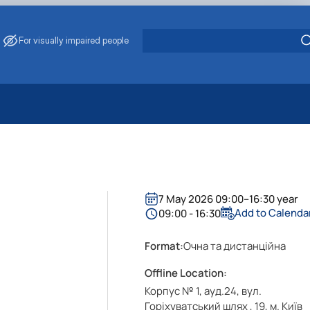
For visually impaired people
 Energy Saving
ark Management
. Muzychenko
es of Eco-Safe and Organic Products
7 May 2026 09:00–16:30 year
s
Add to Calenda
09:00 - 16:30
echanisation
Format:
Очна та дистанційна
Offline Location:
Корпус № 1, ауд.24, вул.
Горіхуватський шлях , 19, м. Київ