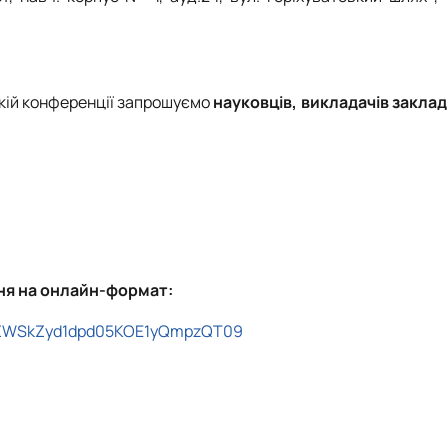
ькій конференції запрошуємо
науковців, викладачів заклад
я на онлайн-формат:
dDZWSkZyd1dpd05KOE1yQmpzQT09