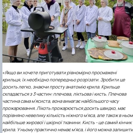
«
Якщо ви хочете приготувати рівномірно просмажені
крильця, їх необхідно попередньо розрізати. Зробити це
досить легко, знаючи просту анатомію крила. Крильце
складається з 3 частин: плечова, ліктьова і кисть. Плечова
частина сама м'ясиста, вона вимагає найбільшого часу
прожарювання. Лікоть прожарюється досить швидко, має
порівняно невелику кількість ніжного м'яса, але також в ньом
найбільше жирової і шкірної тканини. Кисть - це самий кінчик
крила. У ньому практично немає м'яса, і його можна залишит