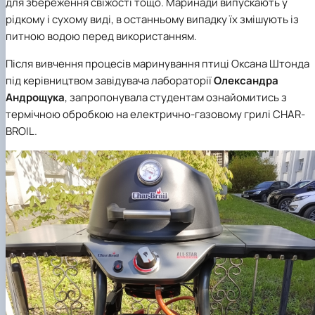
для збереження свіжості тощо. Маринади випускають у
рідкому і сухому виді, в останньому випадку їх змішують із
питною водою перед використанням.
Після вивчення процесів маринування птиці Оксана Штонда
під керівництвом завідувача лабораторії
Олександра
Андрощука
, запропонувала студентам ознайомитись з
термічною обробкою на електрично-газовому грилі CHAR-
BROIL.