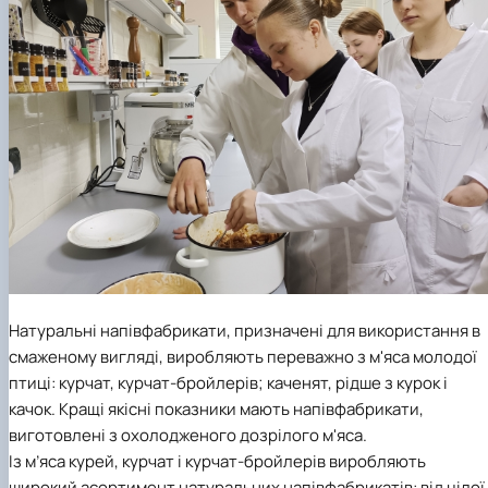
Натуральні напівфабрикати, призначені для використання в
смаженому вигляді, виробляють переважно з м'яса молодої
птиці: курчат, курчат-бройлерів; каченят, рідше з курок і
качок. Кращі якісні показники мають напівфабрикати,
виготовлені з охолодженого дозрілого м'яса.
Із м’яса курей, курчат і курчат-бройлерів виробляють
широкий асортимент натуральних напівфабрикатів: від цілої