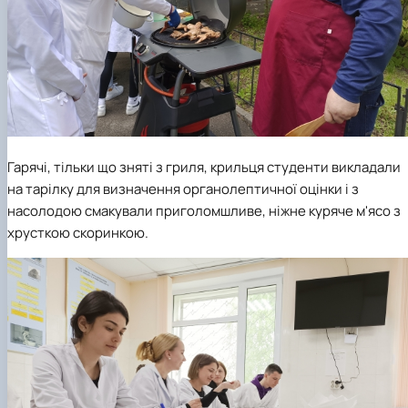
Гарячі, тільки що зняті з гриля, крильця студенти викладали
на тарілку для визначення органолептичної оцінки і з
насолодою смакували приголомшливе, ніжне куряче м'ясо з
хрусткою скоринкою.