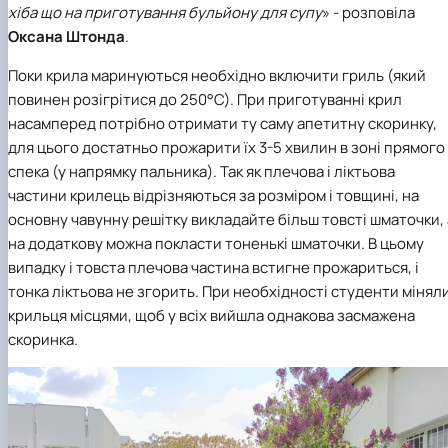
хіба що на приготування бульйону для супу
» - розповіла
Оксана
Штонда
.
Поки крила маринуються необхідно включити гриль (який
повинен розігрітися до 250°С). При приготуванні крил
насамперед потрібно отримати ту саму апетитну скоринку,
для цього достатньо прожарити їх 3-5 хвилин в зоні прямого
спека (у напрямку пальника). Так як плечова і ліктьова
частини крилець відрізняються за розміром і товщині, на
основну чавунну решітку викладайте більш товсті шматочки, 
на додаткову можна покласти тоненькі шматочки. В цьому
випадку і товста плечова частина встигне прожариться, і
тонка ліктьова не згорить. При необхідності студенти мінял
крильця місцями, щоб у всіх вийшла однакова засмажена
скоринка.