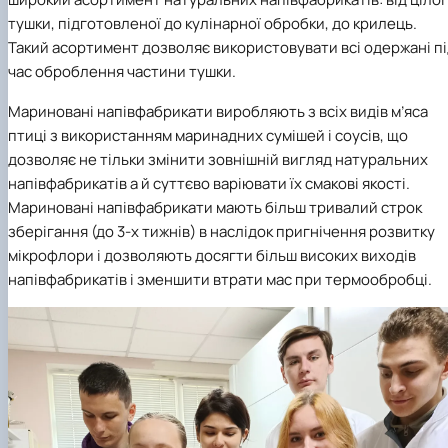
тушки, підготовленої до кулінарної обробки, до крилець.
Такий асортимент дозволяє використовувати всі одержані п
час оброблення частини тушки.
Мариновані напівфабрикати виробляють з всіх видів м’яса
птиці з використанням маринадних сумішей і соусів, що
дозволяє не тільки змінити зовнішній вигляд натуральних
напівфабрикатів а й суттєво варіювати їх смакові якості.
Мариновані напівфабрикати мають більш тривалий строк
зберігання (до 3-х тижнів) в наслідок пригнічення розвитку
мікрофлори і дозволяють досягти більш високих виходів
напівфабрикатів і зменшити втрати мас при термообробці.