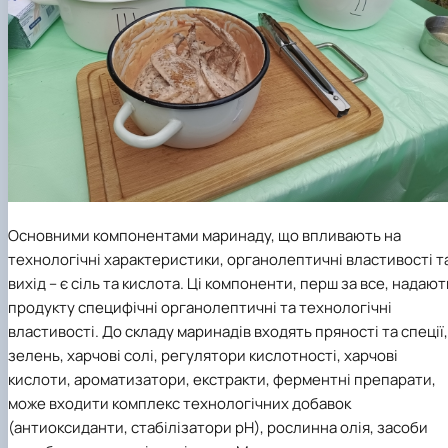
Основними компонентами маринаду, що впливають на
технологічні характеристики, органолептичні властивості т
вихід – є сіль та кислота. Ці компоненти, перш за все, надают
продукту специфічні органолептичні та технологічні
властивості. До складу маринадів входять пряності та спеції,
зелень, харчові солі, регулятори кислотності, харчові
кислоти, ароматизатори, екстракти, ферментні препарати,
може входити комплекс технологічних добавок
(антиоксиданти, стабілізатори рН), рослинна олія, засоби